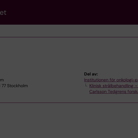
et
Del av:
lm
Institutionen för onkologi-p
1 77 Stockholm
Klinisk strålbehandling 
Carlsson Tedgrens fors