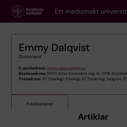
Skip
Ett medicinskt universit
to
main
content
Emmy Dalqvist
Doktorand
E-postadress:
emmy.dalqvist@ki.se
Besöksadress:
M1:01 Anna Steckséns väg 41, 17176 Stockho
Postadress:
K7 Onkologi-Patologi, K7 Forskning Tedgren, 17
Publikationer
Artiklar