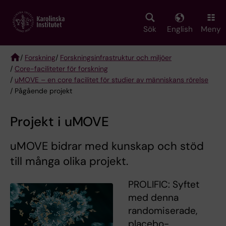
Skip
to
main
Sök
English
Meny
content
/
Forskning
/
Forskningsinfrastruktur och miljöer
/
Core-faciliteter för forskning
Breadcrumb
/
uMOVE – en core facilitet för studier av människans rörelse
/ Pågående projekt
Projekt i uMOVE
uMOVE bidrar med kunskap och stöd
till många olika projekt.
PROLIFIC: Syftet
med denna
randomiserade,
placebo-