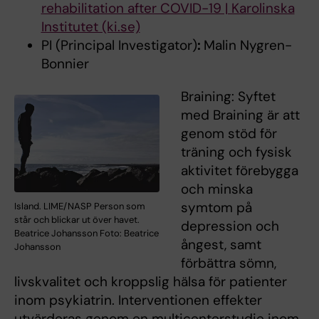
rehabilitation after COVID-19 | Karolinska
Institutet (ki.se)
PI (Principal Investigator)
:
Malin Nygren-
Bonnier
Braining: Syftet
med Braining är att
genom stöd för
träning och fysisk
aktivitet förebygga
och minska
symtom på
Island. LIME/NASP Person som
står och blickar ut över havet.
depression och
Beatrice Johansson Foto: Beatrice
ångest, samt
Johansson
förbättra sömn,
livskvalitet och kroppslig hälsa för patienter
inom psykiatrin. Interventionen effekter
utvärderas genom en multicenterstudie inom