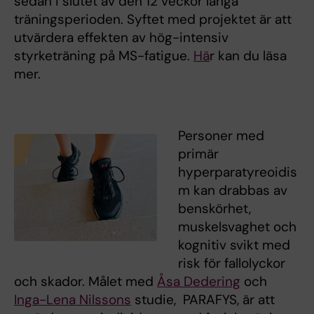
sedan i slutet av den 12 veckor långa
träningsperioden. Syftet med projektet är att
utvärdera effekten av hög-intensiv
styrketräning på MS-fatigue.
Hä
r kan du läsa
mer.
Personer med
primär
hyperparatyreoidis
m kan drabbas av
benskörhet,
muskelsvaghet och
kognitiv svikt med
risk för fallolyckor
och skador. Målet med
Åsa Dedering
och
Inga-Lena Nilssons
studie, PARAFYS, är att