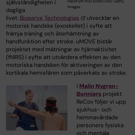
självständigheten i
Hand lyft mot solen Foto: Getty
Images
dagliga
livet.
Bioserve Technologies
utvecklar en
motorisk handske (exoskellet) i syfte att
främja träning och återhämtning av
handfunktion efter stroke. uMOVE bistår
projektet med mätningar av hjärnaktivitet
(fNIRS) i syfte att utvärdera effekten av den
motoriska handsken för aktiveringen av den
kortikala hemisfären som påverkats av stroke.
I
Malin Nygren-
Bonniers
projekt
ReCov följer vi upp
sjukhus- och
hemmavårdade
personers fysiska
och mentala