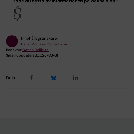
Hade du nytta av informationen på denna sida?
Yes
No
Innehållsgranskare:
David Moulaee Conradsson
Redaktör:
Kathrin Dellblad
Sidan uppdaterad:
2026-03-31
Dela