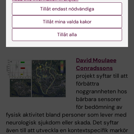
utvärdera effekterna av preoperativ träning
Tillåt endast nödvändiga
för denna patientgrupp. I
Elisabeth Rydwiks
projekt kommer ActivPAL accelerometrar att
Tillåt mina valda kakor
användas för att ge feedback och utvärdera
fysisk aktivitet.
Tillåt alla
David Moulaee
Conradssons
projekt syftar till att
förbättra
noggrannheten hos
bärbara sensorer
för bedömning av
fysisk aktivitet bland personer som lever med
neurologisk sjukdom eller skada. Det syftar
även till att utveckla en kontextspecifik markör