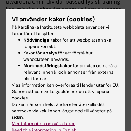
utvärdera om individanpassad fysisk träning
kan minska risken för negativa konsekvenser
av sjukdomen och förbättra återhämtningen
Vi använder kakor (cookies)
efter kirurgisk behandling.
På Karolinska Institutets webbplats använder vi
Behandlingsresultaten utvärderas i första
kakor för olika syften:
hand avseende kognitiv förmåga och fysisk
Nödvändiga
kakor för att webbplatsen ska
fungera korrekt.
funktion.
Kakor för
analys
för att förstå hur
webbplatsen används.
Marknadsföringskakor
för att visa och spåra
relevant innehåll och annonser från externa
Better in – better
plattformar.
out
projektet syftar
Viss information kan överföras till länder utanför EU.
till att identifiera
Genom att samtycka godkänner du att vi sparar
äldre personer med
cookies.
förhöjd risk för
Du kan när som helst ändra eller återkalla ditt
komplikationer
samtycke via kakikonen längst ned till vänster på
sidan.
efter onkologisk
Mer information om våra kakor
buk-kirurgi och att
Read this information in English