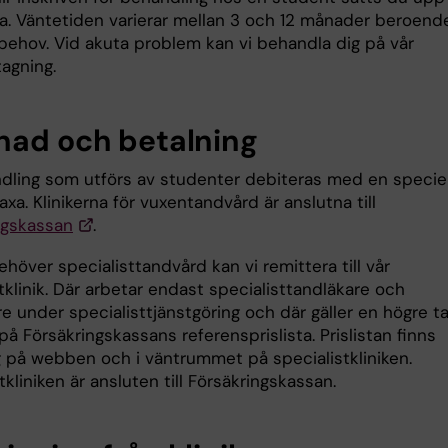
sta. Väntetiden varierar mellan 3 och 12 månader beroend
dbehov. Vid akuta problem kan vi behandla dig på vår
agning.
nad och betalning
ndling som utförs av studenter debiteras med en speciel
xa. Klinikerna för vuxentandvård är anslutna till
ngskassan
.
över specialisttandvård kan vi remittera till vår
tklinik. Där arbetar endast specialisttandläkare och
e under specialisttjänstgöring och där gäller en högre t
å Försäkringskassans referensprislista. Prislistan finns
ig på webben och i väntrummet på specialistkliniken.
tkliniken är ansluten till Försäkringskassan.