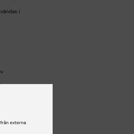
nvändas i
ov
)
ka
 från externa