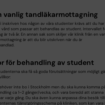
n vanlig tandläkarmottagning
li inskriven hos någon av våra studenter krävs att du har
 vård som passar att behandlas av student. Intervallet f
ng är två år. En annan sak som skiljer vår klinik från en van
mottagning är att du blir utskriven när du är
handlad.
or för behandling av student
tudenterna ska få så goda förutsättningar som möjligt gä
illkor:
ehöver inte bo i Stockholm men du ska kunna komma p
ndling ca 1–2 gånger/vecka, och vara beredd att stanna 
ar varje gång. Du ska även kunna anpassa dina besök till
enternas tjänstgöringsschema på kliniken, som kan vara