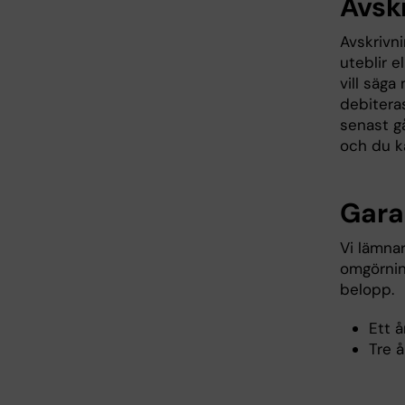
Avskr
Avskrivni
uteblir e
vill säg
debiteras
senast gå
och du ka
Gara
Vi lämnar
omgörning
belopp.
Ett å
Tre å