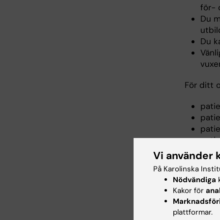
för-
Du m
utbil
Du ka
Vänli
vuxe
För ditt
pati
pati
pati
pati
Vi använder 
Ta med di
På Karolinska Insti
mediciner
Nödvändiga
k
Kakor för
ana
Marknadsför
Utby
plattformar.