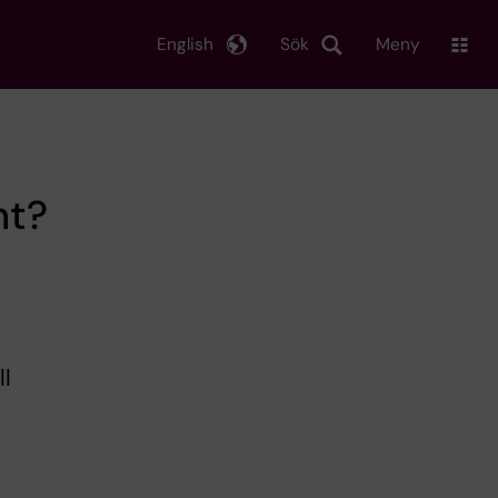
English
Sök
Meny
nt?
ll