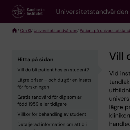
Skip
Universitetstandvården
to
main
content
/
Om KI
/
Universitetstandvården
/
Patient på universitetstan
Breadcrumb
Vill
Hitta på sidan
Vill du bli patient hos en student?
Vid ins
Lägre priser – och du gör en insats
tandläk
för forskningen
utbildn
Gratis tandvård för dig som är
univers
född 1959 eller tidigare
lägre p
Villkor för behandling av student
klinike
handled
Detaljerad information om att bli