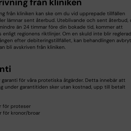
ivning från kliniken
ng från kliniken kan ske om du vid upprepade tillfällen
ller lämnar sent återbud. Uteblivande och sent återbud, 
a mindre än 24 timmar före din bokade tid, kommer att
 enligt regionens riktlinjer. Om en skuld inte blir reglera
ngen efter debiteringstillfället, kan behandlingen avbry
n bli avskriven från kliniken.
nti
 garanti för våra protetiska åtgärder. Detta innebär att
 under garantitiden sker utan kostnad, upp till betalt
r för proteser
r för kronor/broar