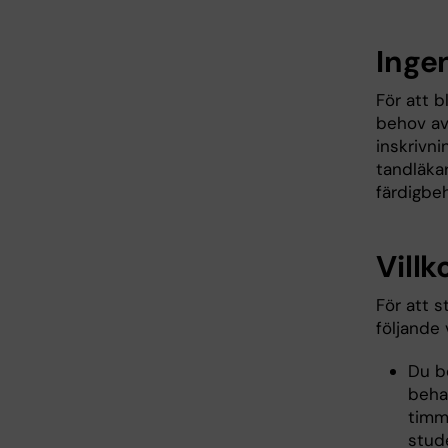
Inge
För att b
behov av
inskrivni
tandläkar
färdigbe
Villk
För att s
följande v
Du b
beha
timm
stud