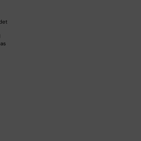
det
d
tas