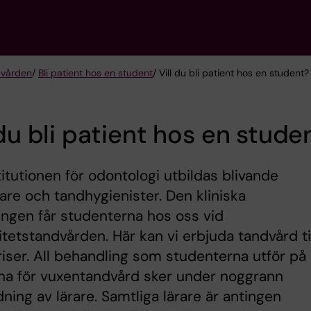
dvården
/
Bli patient hos en student
/ Vill du bli patient hos en student?
 du bli patient hos en stude
titutionen för odontologi utbildas blivande
are och tandhygienister. Den kliniska
ingen får studenterna hos oss vid
itetstandvården. Här kan vi erbjuda tandvård ti
riser. All behandling som studenterna utför på
rna för vuxentandvård sker under noggrann
ning av lärare. Samtliga lärare är antingen