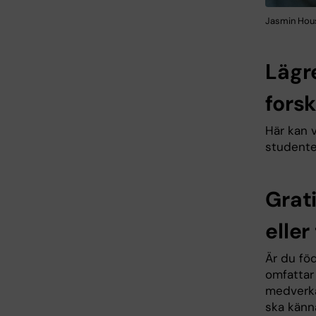
Jasmin Hous
Lägre
fors
Här kan v
studente
Grat
eller
Är du föd
omfattar
medverkar
ska känn