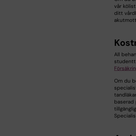
vår köli
ditt vår
akutmott
Kost
All beha
studentta
Försäkri
Om du beh
specialis
tandläkar
baserad p
tillgängl
Specialis