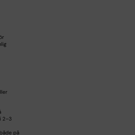
ör
lig
ller
å
i 2–3
 både på