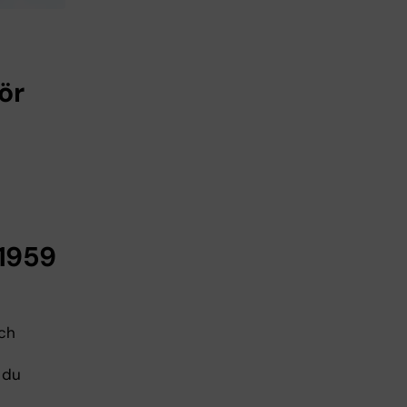
ör
 1959
ch
 du