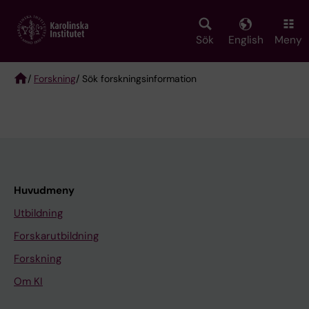
Skip
to
main
Sök
English
Meny
content
/
Forskning
/ Sök forskningsinformation
Breadcrumb
Huvudmeny
Utbildning
Forskarutbildning
Forskning
Om KI