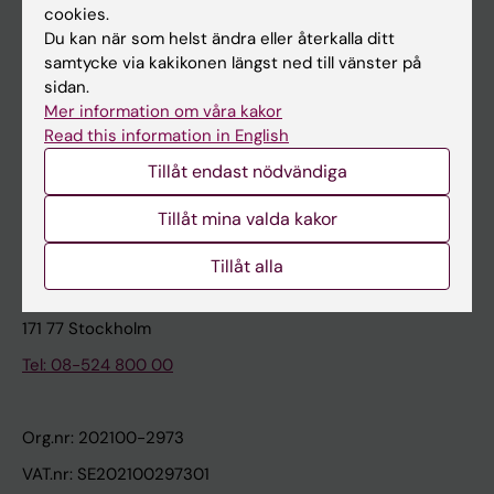
cookies.
Du kan när som helst ändra eller återkalla ditt
Kontakta och besök KI
samtycke via kakikonen längst ned till vänster på
sidan.
Universitetsbiblioteket
Mer information om våra kakor
Stöd forskning och utbildning
Read this information in English
Jobba på KI
Tillåt endast nödvändiga
Karolinska Institutet Innovation
Tillåt mina valda kakor
Kontakta presstjänsten
Tillåt alla
Karolinska Institutet
171 77 Stockholm
Tel: 08-524 800 00
Org.nr: 202100-2973
VAT.nr: SE202100297301