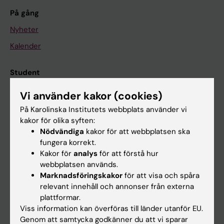
På gång
Nyheter
Kalender
Student
Ladok
Vi använder kakor (cookies)
Canvas
På Karolinska Institutets webbplats använder vi
kakor för olika syften:
Schema
Nödvändiga
kakor för att webbplatsen ska
Studentmejlen
fungera korrekt.
Kakor för
analys
för att förstå hur
Kurs- och programwebbar
webbplatsen används.
Student på KI
Marknadsföringskakor
för att visa och spåra
relevant innehåll och annonser från externa
plattformar.
Medarbetare
Viss information kan överföras till länder utanför EU.
Genom att samtycka godkänner du att vi sparar
Medarbetarportalen