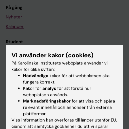
På gång
Nyheter
Kalender
Student
Ladok
Vi använder kakor (cookies)
Canvas
På Karolinska Institutets webbplats använder vi
kakor för olika syften:
Schema
Nödvändiga
kakor för att webbplatsen ska
Studentmejlen
fungera korrekt.
Kakor för
analys
för att förstå hur
Kurs- och programwebbar
webbplatsen används.
Student på KI
Marknadsföringskakor
för att visa och spåra
relevant innehåll och annonser från externa
plattformar.
Medarbetare
Viss information kan överföras till länder utanför EU.
Genom att samtycka godkänner du att vi sparar
Medarbetarportalen