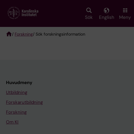
Skip
to
main
Sök
English
Meny
content
/
Forskning
/ Sök forskningsinformation
Breadcrumb
Huvudmeny
Utbildning
Forskarutbildning
Forskning
Om KI