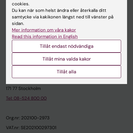
cookies.
Du kan när som helst ändra eller återkalla ditt
Kontakta och besök KI
samtycke via kakikonen längst ned till vänster på
sidan.
Universitetsbiblioteket
Mer information om våra kakor
Stöd forskning och utbildning
Read this information in English
Jobba på KI
Tillåt endast nödvändiga
Karolinska Institutet Innovation
Tillåt mina valda kakor
Kontakta presstjänsten
Tillåt alla
Karolinska Institutet
171 77 Stockholm
Tel: 08-524 800 00
Org.nr: 202100-2973
VAT.nr: SE202100297301