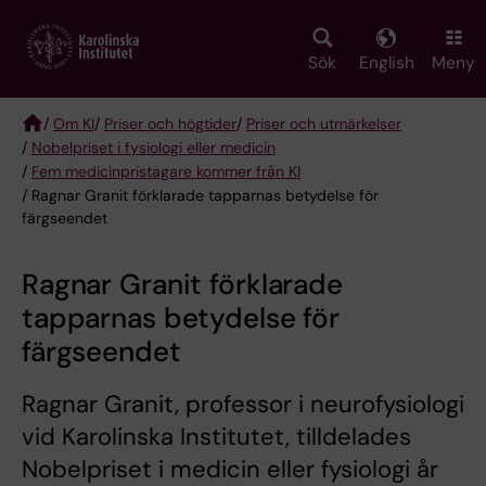
Skip
to
main
Sök
English
Meny
content
/
Om KI
/
Priser och högtider
/
Priser och utmärkelser
/
Nobelpriset i fysiologi eller medicin
Breadcrumb
/
Fem medicinpristagare kommer från KI
/ Ragnar Granit förklarade tapparnas betydelse för
färgseendet
Ragnar Granit förklarade
tapparnas betydelse för
färgseendet
Ragnar Granit, professor i neurofysiologi
vid Karolinska Institutet, tilldelades
Nobelpriset i medicin eller fysiologi år