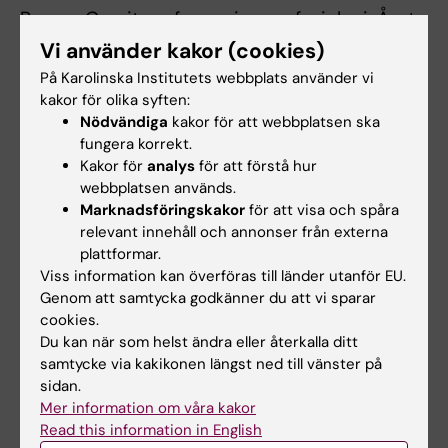
Ragnar Granit professor i neurofysiologi. Året
efter flyttade Nobelinstitutet till nya
Vi använder kakor (cookies)
byggnader vid Karolinska Institutets
På Karolinska Institutets webbplats använder vi
nuvarande campus i Solna.
kakor för olika syften:
Nödvändiga
kakor för att webbplatsen ska
fungera korrekt.
Växlade spår i sin forskning
Kakor för
analys
för att förstå hur
webbplatsen används.
I slutet av 1940-talet lämnade Ragnar Granit
Marknadsföringskakor
för att visa och spåra
synforskningen. Han valde då att i stället ägna
relevant innehåll och annonser från externa
sig åt nervsystemets kontroll av kroppens
plattformar.
rörelser och byggde upp en framgångsrik
Viss information kan överföras till länder utanför EU.
Genom att samtycka godkänner du att vi sparar
forskningsmiljö även kring det på Karolinska
cookies.
Institutet.
Du kan när som helst ändra eller återkalla ditt
samtycke via kakikonen längst ned till vänster på
Ragnar Granit föddes år 1900 och dog 1991.
sidan.
Genom livet behöll han ett intresse för
Mer information om våra kakor
humaniora. Han skrev kulturtexter i
Read this information in English