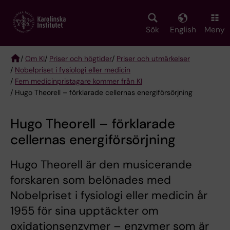
Skip
to
main
Sök
English
Meny
content
/
Om KI
/
Priser och högtider
/
Priser och utmärkelser
/
Nobelpriset i fysiologi eller medicin
Breadcrumb
/
Fem medicinpristagare kommer från KI
/ Hugo Theorell – förklarade cellernas energiförsörjning
Hugo Theorell – förklarade
cellernas energiförsörjning
Hugo Theorell är den musicerande
forskaren som belönades med
Nobelpriset i fysiologi eller medicin år
1955 för sina upptäckter om
oxidationsenzymer – enzymer som är