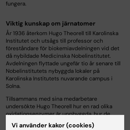
fungera.
Viktig kunskap om järnatomer
År 1936 återkom Hugo Theorell till Karolinska
Institutet och utsågs till professor och
föreståndare för biokemiavdelningen vid det
då nybildade Medicinska Nobelinstitutet.
Avdelningen flyttade ungefär tio år senare till
Nobelinstitutets nybyggda lokaler på
Karolinska Institutets nuvarande campus i
Solna.
Tillsammans med sina medarbetare
undersökte Hugo Theorell hur en rad olika
oxidationsenzymer är uppbyggda, hur de
fungerar och reagerar på olika betingelser.
Vi använder kakor (cookies)
Gruppen ägnade sig bland annat åt cytokrom