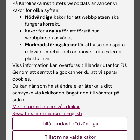
På Karolinska Institutets webbplats använder vi
c, som är viktigt för cellens energiproduktion,
kakor för olika syften:
peroxidaser, som bryter ned skadlig
Nödvändiga
kakor för att webbplatsen ska
väteperoxid och alkoholdehydrogenaser, som
fungera korrekt.
bryter ned etanol.
Kakor för
analys
för att förstå hur
webbplatsen används.
Hans forskning gav viktig kunskap om hur de
Marknadsföringskakor
för att visa och spåra
relevant innehåll och annonser från externa
järnatomer som finns i många
plattformar.
oxidationsenxymer bidrar till enzymets
Viss information kan överföras till länder utanför EU.
funktion.
Genom att samtycka godkänner du att vi sparar
cookies.
Tidigt i sin karriär renframställde Hugo
Du kan när som helst ändra eller återkalla ditt
Theorell också proteinet myoglobin, som är
samtycke via kakikonen längst ned till vänster på
viktigt för musklernas syresättning, och
sidan.
Mer information om våra kakor
förklarade hur det kan föra över syre från
Read this information in English
blodet till muskulaturen.
Tillåt endast nödvändiga
Musiken spelade stor roll
Tillåt mina valda kakor