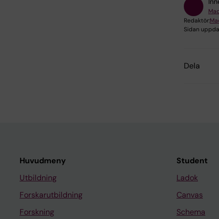
Inn
Mad
Redaktör:
Ma
Sidan uppda
Dela
Huvudmeny
Student
Utbildning
Ladok
Forskarutbildning
Canvas
Forskning
Schema