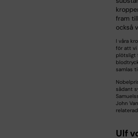
substan
kroppen
fram ti
också v
I våra k
för att 
plötsligt
blodtryck
samlas ti
Nobelpris
sådant s
Samuelss
John Van
relaterad
Ulf 