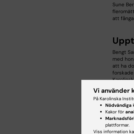
Sune Ber
fleromätt
att fång
Upptä
Bengt Sa
med hono
att ha do
forskade 
Karolinsk
reaktione
Vi använder 
Under 19
På Karolinska Insti
Nödvändiga
k
bildas fr
Kakor för
ana
isolerat 
Marknadsför
prostagl
plattformar.
Till exe
Viss information kan