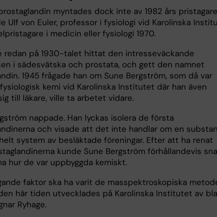
rostaglandin myntades dock inte av 1982 års pristagare
e Ulf von Euler, professor i fysiologi vid Karolinska Instit
pristagare i medicin eller fysiologi 1970.
 redan på 1930-talet hittat den intresseväckande
en i sädesvätska och prostata, och gett den namnet
andin. 1945 frågade han om Sune Bergström, som då var
fysiologisk kemi vid Karolinska Institutet där han även
ig till läkare, ville ta arbetet vidare.
gström nappade. Han lyckas isolera de första
andinerna och visade att det inte handlar om en substan
helt system av besläktade föreningar. Efter att ha renat
staglandinerna kunde Sune Bergström förhållandevis sn
 hur de var uppbyggda kemiskt.
gande faktor ska ha varit de masspektroskopiska metod
den här tiden utvecklades på Karolinska Institutet av bl
gnar Ryhage.