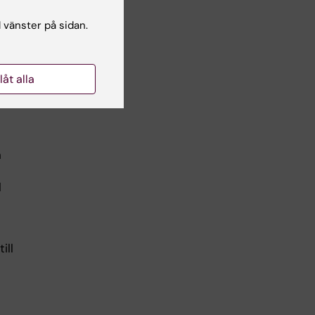
on,
l vänster på sidan.
r
llåt alla
h
l
ill