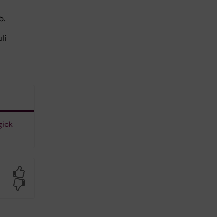
5.
li
gick
Yes
No