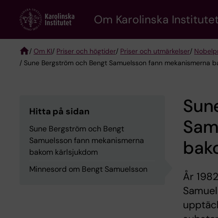
Skip
Om Karolinska Institutet
to
main
content
/
Om KI
/
Priser och högtider
/
Priser och utmärkelser
/
Nobelpri
/ Sune Bergström och Bengt Samuelsson fann mekanismerna b
Breadcrumb
Sun
Hitta på sidan
Sam
Sune Bergström och Bengt
Samuelsson fann mekanismerna
bak
bakom kärlsjukdom
Minnesord om Bengt Samuelsson
År 1982
Samuels
upptäck