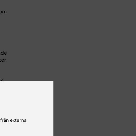
kom
ade
ter
på
ner
har
 från externa
and