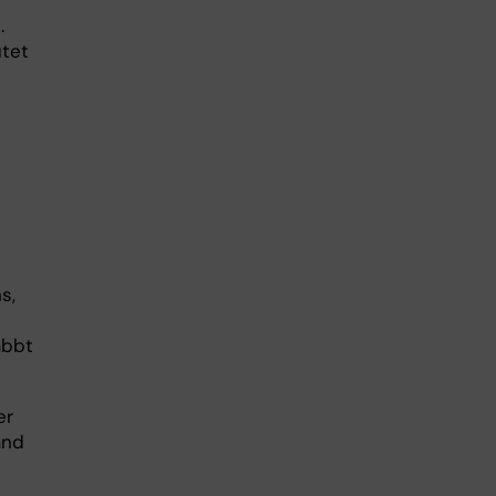
.
utet
s,
abbt
er
and