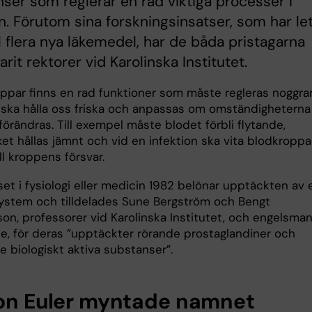
ser som reglerar en rad viktiga processer i
. Förutom sina forskningsinsatser, som har le
ll flera nya läkemedel, har de båda pristagarna
arit rektorer vid Karolinska Institutet.
roppar finns en rad funktioner som måste regleras noggra
vi ska hålla oss friska och anpassas om omständigheterna
 förändras. Till exempel måste blodet förbli flytande,
et hållas jämnt och vid en infektion ska vita blodkroppa
ll kroppens försvar.
et i fysiologi eller medicin 1982 belönar upptäckten av 
ystem och tilldelades Sune Bergström och Bengt
on, professorer vid Karolinska Institutet, och engelsma
e, för deras ”upptäckter rörande prostaglandiner och
e biologiskt aktiva substanser”.
von Euler myntade namnet