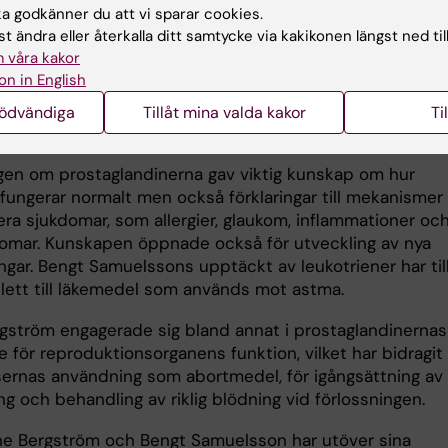
 godkänner du att vi sparar cookies.
sätts vid akuta överkänslighetsreaktioner och inflammati
t ändra eller återkalla ditt samtycke via kakikonen längst ned til
boxaner som bildas i blodplättar och stoppar blödninga
 våra kakor
 bidrar till att blodproppar bildas.
on in English
nödvändiga
Tillåt mina valda kakor
Ti
larade flera sjukdomar
gen om prostaglandinerna gav viktig kunskap om hur
fungerar normalt men också förklaringar till mekanismer
era sjukdomar, som allergier, glaukom, inflammationer oc
domar. Kunskapen öppnade också för utveckling av nya
ngar. Bengt Samuelssons upptäckt av leukotriener har til
lett till läkemedel som används mot astma.
gström engagerade sig bland annat i prostaglandinernas
 för reproduktionsorganens funktion, vilket har bidragit t
ernas användning som abortmedel, för igångsättning av
ng och behandling av riklig blödning vid förlossningen.
e Bergström och Bengt Samuelsson har utöver sina