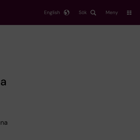
English
Sök
Meny
na
ina