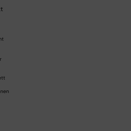
tt
nt
r
ett
nnen