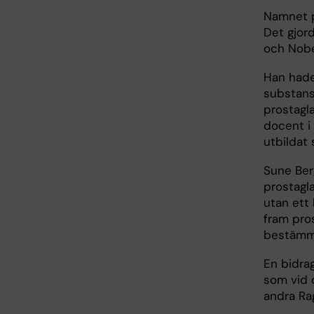
Namnet p
Det gjord
och Nobel
Han hade
substans
prostagl
docent i 
utbildat s
Sune Ber
prostagl
utan ett 
fram pro
bestämma
En bidra
som vid 
andra Ra