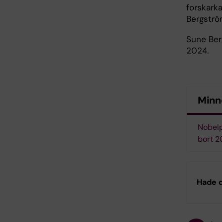
forskarka
Bergströ
Sune Ber
2024.
Minn
Nobelp
bort 
Hade d