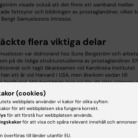
gström visade också att det finns ett samband mellan
ade fettsyror och bildningen av prostaglandiner, vilket 
a Bengt Samuelssons intresse.
ckte flera viktiga delar
muelsson var doktorand hos Sune Bergström och arbet
m på de tidiga strukturstudierna av prostaglandiner. Ef
ktorerat och tagit läkarexamen vid Karolinska Institutet
han ett år vid Harvard i USA, men återkom sedan till
a Institutet. Här bestämde han sig för att titta närmare 
rna när prostaglandiner bildas.
kakor (cookies)
60- och 1970-talen visade han i detalj hur prostaglandi
tutets webbplats använder vi kakor för olika syften:
akor för att webbplatsen ska fungera korrekt.
ån fettsyror, framförallt arakidonsyra. Bengt Samuelsson 
lys
för att förstå hur webbplatsen används.
och strukturbestämt flera viktiga delar i
ingskakor
för att visa och spåra relevant innehåll och annonser
andinsystemet.
mpel upptäckte han de så kallade leukotrienerna, som bl
 överföras till länder utanför EU.