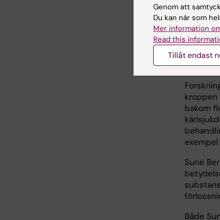
Genom att samtycka
annat fri
Du kan när som hels
och trom
Mer information om
men också
Read this informati
Tillåt endast 
Förk
Forsknin
kroppen 
bakom fl
kärlsjuk
behandli
exempel 
Sune Ber
betydelse
substans
förlossni
Både Sun