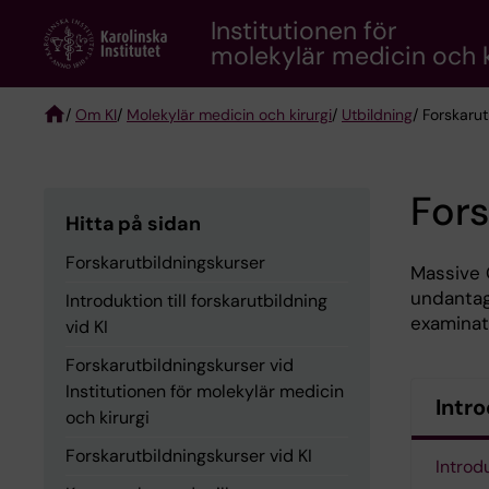
Skip
Institutionen för
to
molekylär medicin och k
main
content
/
Om KI
/
Molekylär medicin och kirurgi
/
Utbildning
/ Forskaru
Breadcrumb
Fors
Hitta på sidan
Forskarutbildningskurser
Massive 
undantag
Introduktion till forskarutbildning
examinat
vid KI
Forskarutbildningskurser vid
Institutionen för molekylär medicin
Intro
och kirurgi
Forskarutbildningskurser vid KI
Introdu