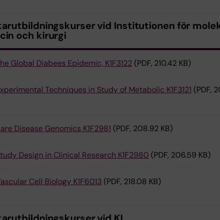
arutbildningskurser vid Institutionen för mole
in och kirurgi
he Global Diabees Epidemic, K1F3122
(PDF, 210.42 KB)
xperimental Techniques in Study of Metabolic K1F3121
(PDF, 
are Disease Genomics K1F2981
(PDF, 208.92 KB)
tudy Design in Clinical Research K1F2980
(PDF, 206.59 KB)
ascular Cell Biology K1F6013
(PDF, 218.08 KB)
arutbildningskurser vid KI