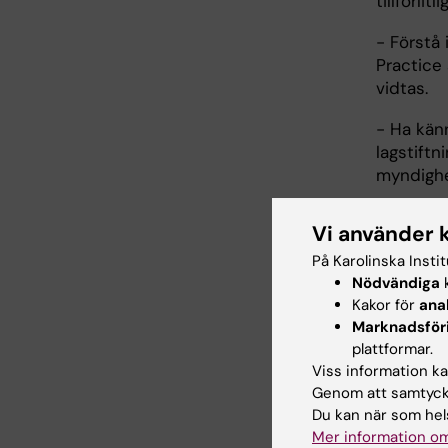
tillförli
- Första
Practice 
vidtas.
- Ha kä
lagstiftn
myndighet
- Ha för
Vi använder 
medarbeta
På Karolinska Insti
- Ha för
Nödvändiga
k
riskanaly
Kakor för
ana
Marknadsför
- Visa fa
plattformar.
avgöra e
Viss information kan
Genom att samtycka
- Förhå
Du kan när som hels
ett etisk
Mer information om