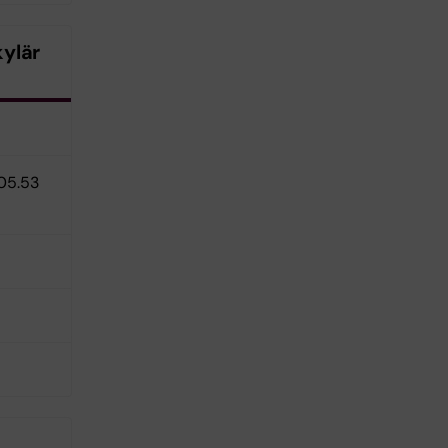
kylär
205.53