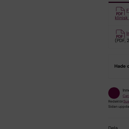
F
klinis
I
(PDF, 2
Hade d
Inn
Cat
Redaktör:
Sus
Sidan uppda
Dela