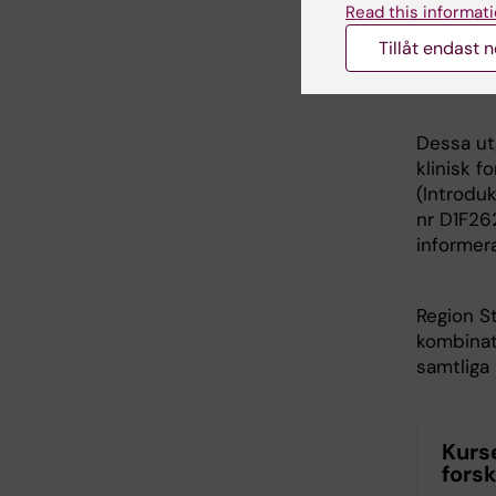
Read this informati
- Visa fö
Tillåt endast 
databaser
Dessa ut
klinisk f
(Introdukt
nr D1F262
informera
Region S
kombinat
samtliga
Kurse
fors