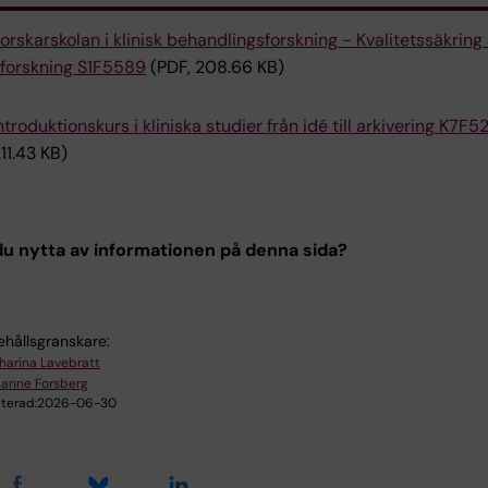
orskarskolan i klinisk behandlingsforskning - Kvalitetssäkring
k forskning S1F5589
(PDF, 208.66 KB)
ntroduktionskurs i kliniska studier från idé till arkivering K7F5
11.43 KB)
u nytta av informationen på denna sida?
ehållsgranskare:
harina Lavebratt
anne Forsberg
terad:
2026-06-30