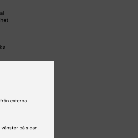
al
rhet
ika
 från externa
v med
l vänster på sidan.