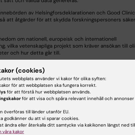
tligt sätt och valida data genereras.
̊ innebörden av Helsingforsdeklarationen och Good Clinic
så att åtgärder för att skydda forskningspersoners säke
nnedom om nationell, europeisk och internationell
ing, vilka vetenskapliga projekt som kräver ansökan till ol
er och hur detta går till.
måga att avgöra vilka olika ansvar som forskaren,
kakor (cookies)
re och sponsor har i en klinisk prövning.
tutets webbplats använder vi kakor för olika syften:
måga att sammanfatta ett projektförslag och göra en
akor för att webbplatsen ska fungera korrekt.
s.
lys
för att förstå hur webbplatsen används.
ingskakor
för att visa och spåra relevant innehåll och annonser
̈rdighet i att använda enklare statistiska metoder för att
tt projekts vetenskapliga validitet.
 överföras till länder utanför EU.
 godkänner du att vi sparar cookies.
lla sig till forskningsprojekt utifrån patientens perspekti
t ändra eller återkalla ditt samtycke via kakikonen längst ned til
t och vetenskapligt förhållningssätt.
 våra kakor