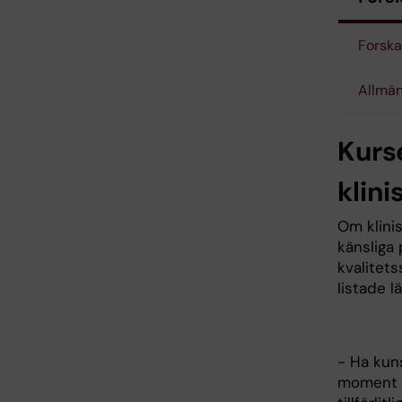
Forska
Allmän
Kurse
klini
Om klinis
känsliga 
kvalitets
listade 
- Ha kun
moment i 