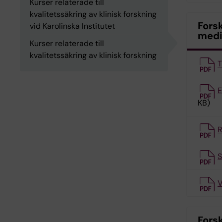
Kurser relaterade till
kvalitetssäkring av klinisk forskning
Forsk
vid Karolinska Institutet
medic
Kurser relaterade till
kvalitetssäkring av klinisk forskning
T
E
KB)
R
S
V
Forsk