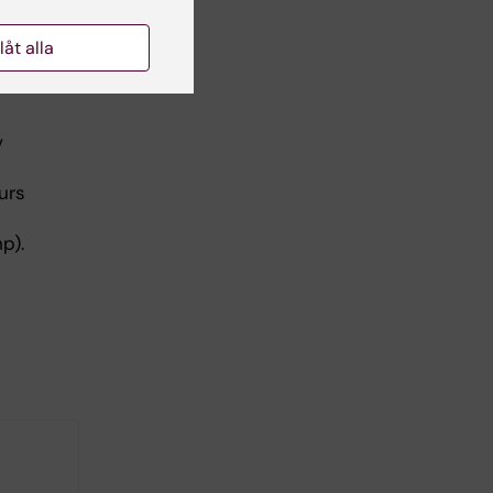
llåt alla
v
kurs
p).