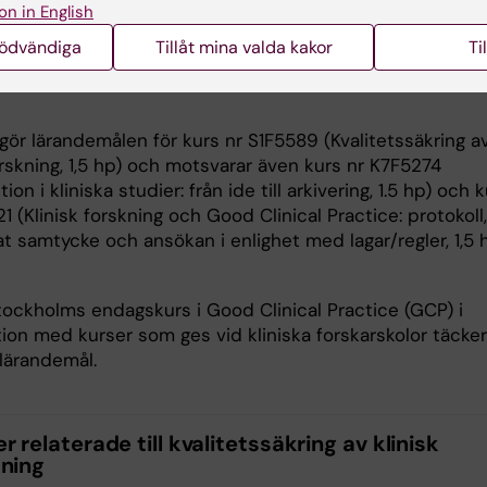
on in English
rmåga att värdera information från olika källor framförallt
nödvändiga
Tillåt mina valda kakor
Ti
 på internet.
gör lärandemålen för kurs nr S1F5589 (Kvalitetssäkring a
orskning, 1,5 hp) och motsvarar även kurs nr K7F5274
ion i kliniska studier: från ide till arkivering, 1.5 hp) och 
1 (Klinisk forskning och Good Clinical Practice: protokoll,
t samtycke och ansökan i enlighet med lagar/regler, 1,5 h
tockholms endagskurs i Good Clinical Practice (GCP) i
ion med kurser som ges vid kliniska forskarskolor täcker
 lärandemål.
r relaterade till kvalitetssäkring av klinisk
kning