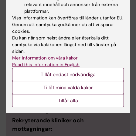
relevant innehåll och annonser från externa
ledsjukdom följs upp med enkäter ett
plattformar.
respektive två år efter grundenkäten.
Viss information kan överföras till länder utanför EU.
Enkäterna innehåller framför allt frågor om
Genom att samtycka godkänner du att vi sparar
levnadsvanor efter diagnos och berör
cookies.
områden såsom fysisk aktivitet, tobaksvanor,
Du kan när som helst ändra eller återkalla ditt
samtycke via kakikonen längst ned till vänster på
familjeförhållanden, matvanor, medicinering
sidan.
och yrkesbeskrivning. Dessutom tillfrågas
Mer information om våra kakor
deltagarna om att lämna blodprover, via
Read this information in English
utskick av blodprovskit som tas med till
Tillåt endast nödvändiga
närmaste provtagningscentral.
Tillåt mina valda kakor
Tillåt alla
Reumatologenheter
Rekryterande kliniker och
mottagningar: