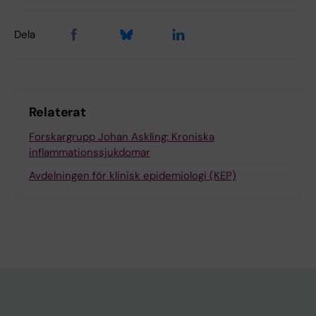
Dela
Relaterat
Forskargrupp Johan Askling: Kroniska
inflammationssjukdomar
Avdelningen för klinisk epidemiologi (KEP)