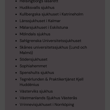
Helsingborgs lasarett
Hudiksvalls sjukhus
Kullbergska sjukhuset i Katrineholm
Länssjukhuset i Kalmar
Mälarsjukhuset i Eskilstuna
Mölndals sjukhus
Sahlgrenska Universitetssjukhuset
Skånes universitetssjukhus (Lund och
Malmö)
Södersjukhuset
Sophiahemmet
Spenshults sjukhus
Tegnérlunden & Praktikertjänst Kjell
Huddénius
Västerviks sjukhus
Västmanlands Sjukhus Västerås
Vrinnevisjukhuset i Norrköping