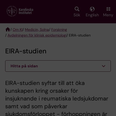
Skip
to
main
Sök
English
Meny
content
/
Om KI
/
Medicin, Solna
/
Forskning
/
Avdelningen för klinisk epidemiologi
/ EIRA-studien
Breadcrumb
EIRA-studien
Hitta på sidan
EIRA-studien syftar till att öka
kunskapen kring orsaker för
insjuknande i reumatiska ledsjukdomar
samt vad som påverkar
sjukdomsförloppet - förhoppningen är