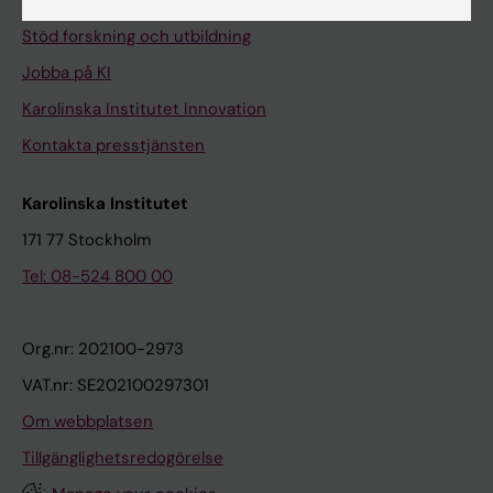
Universitetsbiblioteket
Stöd forskning och utbildning
Jobba på KI
Karolinska Institutet Innovation
Kontakta presstjänsten
Karolinska Institutet
171 77 Stockholm
Tel: 08-524 800 00
Org.nr: 202100-2973
VAT.nr: SE202100297301
Om webbplatsen
Tillgänglighetsredogörelse