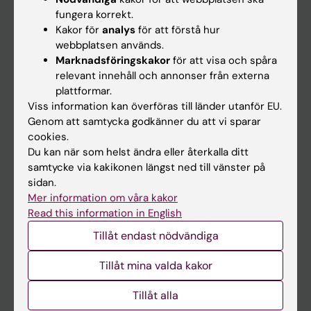
Kalender
fungera korrekt.
Kakor för
analys
för att förstå hur
webbplatsen används.
Student
Marknadsföringskakor
för att visa och spåra
Ladok
relevant innehåll och annonser från externa
plattformar.
Canvas
Viss information kan överföras till länder utanför EU.
Schema
Genom att samtycka godkänner du att vi sparar
cookies.
Studentmejlen
Du kan när som helst ändra eller återkalla ditt
Kurs- och programwebbar
samtycke via kakikonen längst ned till vänster på
sidan.
Student på KI
Mer information om våra kakor
Read this information in English
Medarbetare
Tillåt endast nödvändiga
Medarbetarportalen
Tillåt mina valda kakor
Kontakta och besök KI
Tillåt alla