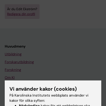
Är du Edit Ekström?
Redigera din profil
Huvudmeny
Utbildning
Forskarutbildning
Forskning
Om KI
Vi använder kakor (cookies)
På gång
På Karolinska Institutets webbplats använder vi
kakor för olika syften:
Nyheter
Nödvändiga
kakor för att webbplatsen ska