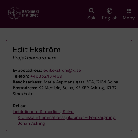
Skip
to
main
Sök
English
Meny
content
Edit Ekström
Projektsamordnare
E-postadress:
edit.ekstrom@ki.se
Telefon:
+46852487499
Besöksadress:
Maria Aspmans gata 30A, 17164 Solna
Postadress:
K2 Medicin, Solna, K2 KEP Askling, 171 77
Stockholm
Del av:
Institutionen för medicin, Solna
Kroniska inflammationssjukdomar – Forskargrupp
Johan Askling