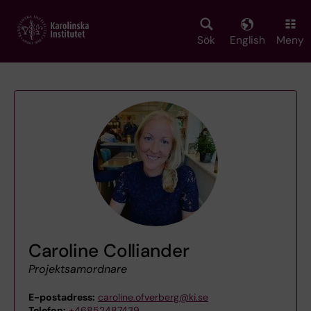
Skip
to
main
Sök
English
Meny
content
Caroline Colliander
Projektsamordnare
E-postadress:
caroline.ofverberg@ki.se
Telefon:
+46852487439