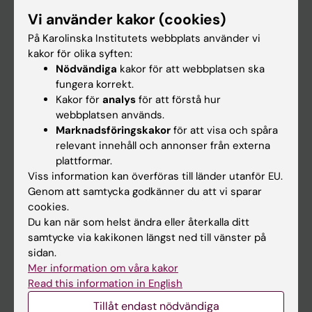
Forskarutbildning
Vi använder kakor (cookies)
Forskning
På Karolinska Institutets webbplats använder vi
kakor för olika syften:
Om KI
Nödvändiga
kakor för att webbplatsen ska
fungera korrekt.
Kakor för
analys
för att förstå hur
På gång
webbplatsen används.
Nyheter
Marknadsföringskakor
för att visa och spåra
relevant innehåll och annonser från externa
Kalender
plattformar.
Viss information kan överföras till länder utanför EU.
Student
Genom att samtycka godkänner du att vi sparar
cookies.
Ladok
Du kan när som helst ändra eller återkalla ditt
Canvas
samtycke via kakikonen längst ned till vänster på
sidan.
Schema
Mer information om våra kakor
Studentmejlen
Read this information in English
Kurs- och programwebbar
Tillåt endast nödvändiga