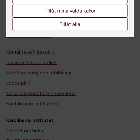
Student på KI
Tillåt mina valda kakor
Tillåt alla
Medarbetare
Medarbetarportalen
Kontakta och besök KI
Universitetsbiblioteket
Stöd forskning och utbildning
Jobba på KI
Karolinska Institutet Innovation
Kontakta presstjänsten
Karolinska Institutet
171 77 Stockholm