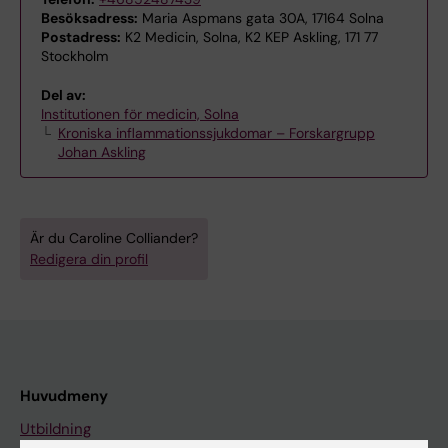
Besöksadress:
Maria Aspmans gata 30A, 17164 Solna
Postadress:
K2 Medicin, Solna, K2 KEP Askling, 171 77
Stockholm
Del av:
Institutionen för medicin, Solna
Kroniska inflammationssjukdomar – Forskargrupp
Johan Askling
Är du Caroline Colliander?
Redigera din profil
Huvudmeny
Utbildning