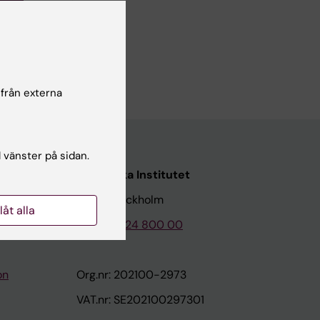
 från externa
l vänster på sidan.
Karolinska Institutet
171 77 Stockholm
llåt alla
Tel: 08-524 800 00
on
Org.nr: 202100-2973
VAT.nr: SE202100297301