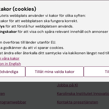
kakor (cookies)
tutets webbplats använder vi kakor för olika syften:
akor för att webbplatsen ska fungera korrekt.
matologi.
lys
för att förstå hur webbplatsen används.
ingskakor
för att visa och spåra relevant innehåll och annonser
 överföras till länder utanför EU.
 godkänner du att vi sparar cookies.
t ändra eller återkalla ditt samtycke via kakikonen längst ned til
 våra kakor
Kontakta och besök KI
on in English
Universitetsbiblioteket
nödvändiga
Tillåt mina valda kakor
Ti
Stöd forskning och utbildning
Jobba på KI
len
Karolinska Institutet Innovati
programwebbar
Kontakta presstjänsten