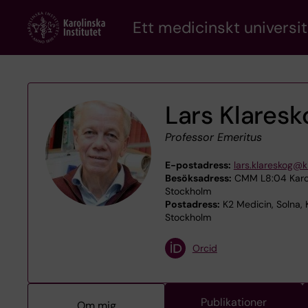
Skip
Ett medicinskt universit
to
main
content
Lars Klaresk
Professor Emeritus
E-postadress:
lars.klareskog@k
Besöksadress:
CMM L8:04 Karoli
Stockholm
Postadress:
K2 Medicin, Solna, 
Stockholm
Orcid
Publikationer
Om mig