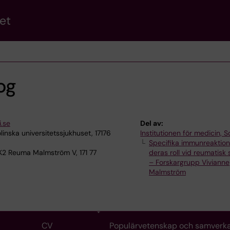
et
og
i.se
Del av:
nska universitetssjukhuset, 17176
Institutionen för medicin, S
Specifika immunreaktion
K2 Reuma Malmström V, 171 77
deras roll vid reumatisk
– Forskargrupp Vivianne
Malmström
CV
Populärvetenskap och samverk