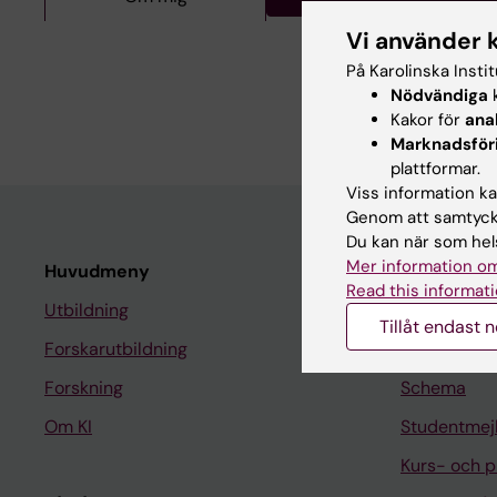
Om mig
Vi använder 
På Karolinska Insti
Nödvändiga
k
Senior professor i reu
Kakor för
ana
Marknadsför
plattformar.
Viss information kan
Genom att samtycka
Du kan när som hels
Mer information om
Huvudmeny
Student
Read this informati
Utbildning
Ladok
Tillåt endast 
Forskarutbildning
Canvas
Forskning
Schema
Om KI
Studentmej
Kurs- och 