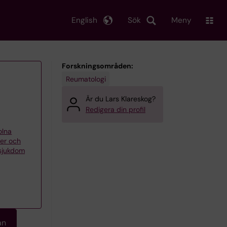
English
Sök
Meny
Forskningsområden:
Reumatologi
Är du Lars Klareskog?
Redigera din profil
olna
er och
 sjukdom
an