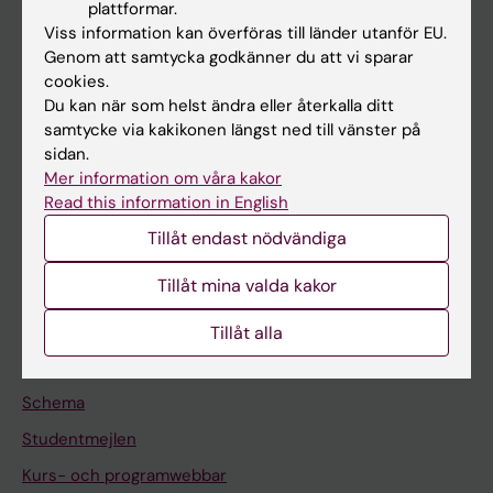
plattformar.
Forskarutbildning
Viss information kan överföras till länder utanför EU.
Forskning
Genom att samtycka godkänner du att vi sparar
cookies.
Om KI
Du kan när som helst ändra eller återkalla ditt
samtycke via kakikonen längst ned till vänster på
sidan.
På gång
Mer information om våra kakor
Nyheter
Read this information in English
Kalender
Tillåt endast nödvändiga
Tillåt mina valda kakor
Student
Ladok
Tillåt alla
Canvas
Schema
Studentmejlen
Kurs- och programwebbar