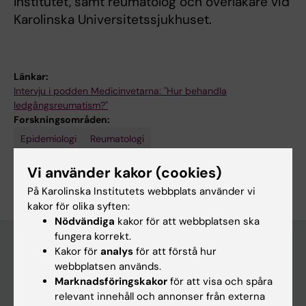
Institutet, samt reumatolog och överläkare vid
Karolinska Universitetssjukhuset.
Länkar:
Intervju i podden Medicinvetarna: "Hur behandla
ledgångsreumatism?"
Forskningsområden:
Epidemiologi
Reumatologi
Är du Johan Askling?
Vi använder kakor (cookies)
Redigera din profil
På Karolinska Institutets webbplats använder vi
kakor för olika syften:
Nödvändiga
kakor för att webbplatsen ska
fungera korrekt.
Kakor för
analys
för att förstå hur
webbplatsen används.
Huvudmeny
Marknadsföringskakor
för att visa och spåra
Utbildning
relevant innehåll och annonser från externa