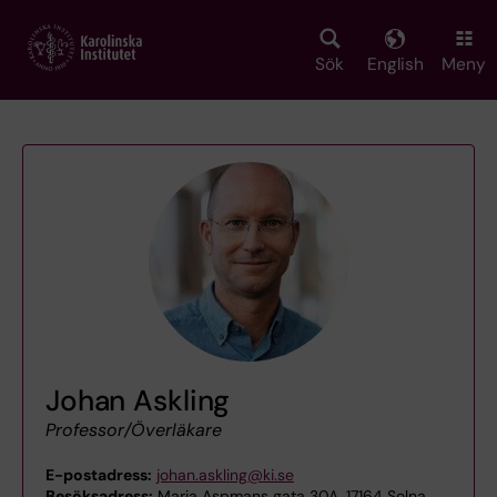
Skip
to
main
Sök
English
Meny
content
Johan Askling
Professor/Överläkare
E-postadress:
johan.askling@ki.se
Besöksadress:
Maria Aspmans gata 30A, 17164 Solna