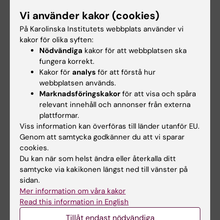
Vi använder kakor (cookies)
Fristående kurser
På Karolinska Institutets webbplats använder vi
LIME är involverad i ett flertal fristående kurser.
kakor för olika syften:
Nödvändiga
kakor för att webbplatsen ska
fungera korrekt.
Kakor för
analys
för att förstå hur
webbplatsen används.
Marknadsföringskakor
för att visa och spåra
Utbildningsnämnden
relevant innehåll och annonser från externa
Utbildningsnämnden handlägger och ansvarar för
plattformar.
ärenden för kurser och program på grund- och
Viss information kan överföras till länder utanför EU.
avancerad nivå vid institutionen.
Genom att samtycka godkänner du att vi sparar
cookies.
Du kan när som helst ändra eller återkalla ditt
samtycke via kakikonen längst ned till vänster på
Kontakta utbildningsansvariga
sidan.
Mer information om våra kakor
Kontaktuppgifter till administratörer, handläggare,
Read this information in English
studievägledare m.fl.
Tillåt endast nödvändiga