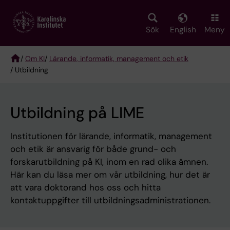
Skip
to
main
Sök
English
Meny
content
/
Om KI
/
Lärande, informatik, management och etik
/ Utbildning
Breadcrumb
Utbildning på LIME
Institutionen för lärande, informatik, management
och etik är ansvarig för både grund- och
forskarutbildning på KI, inom en rad olika ämnen.
Här kan du läsa mer om vår utbildning, hur det är
att vara doktorand hos oss och hitta
kontaktuppgifter till utbildningsadministrationen.