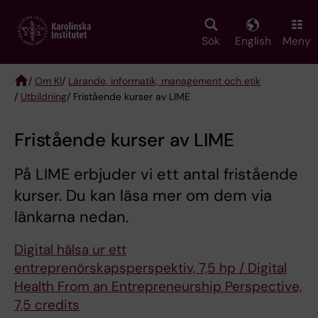
Skip
to
main
Sök
English
Meny
content
/
Om KI
/
Lärande, informatik, management och etik
/
Utbildning
/ Fristående kurser av LIME
Breadcrumb
Fristående kurser av LIME
På LIME erbjuder vi ett antal fristående
kurser. Du kan läsa mer om dem via
länkarna nedan.
Digital hälsa ur ett
entreprenörskapsperspektiv, 7,5 hp / Digital
Health From an Entrepreneurship Perspective,
7,5 credits