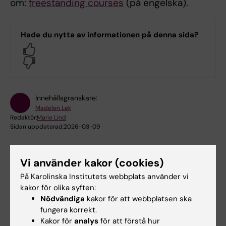
om:
freestanding courses
(på engelska).
Hade du nytta av informationen på denna sida?
Yes
No
Innehållsgranskare:
Madelen Lek
Redaktör:
Marie Lind
Sidan uppdaterad:
2026-03-09
Vi använder kakor (cookies)
Dela
På Karolinska Institutets webbplats använder vi
kakor för olika syften:
Nödvändiga
kakor för att webbplatsen ska
fungera korrekt.
Kakor för
analys
för att förstå hur