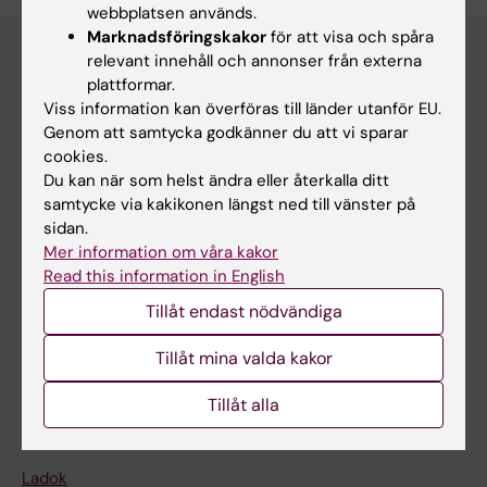
webbplatsen används.
Marknadsföringskakor
för att visa och spåra
relevant innehåll och annonser från externa
plattformar.
Huvudmeny
Viss information kan överföras till länder utanför EU.
Genom att samtycka godkänner du att vi sparar
Utbildning
cookies.
Forskarutbildning
Du kan när som helst ändra eller återkalla ditt
samtycke via kakikonen längst ned till vänster på
Forskning
sidan.
Om KI
Mer information om våra kakor
Read this information in English
Tillåt endast nödvändiga
På gång
Nyheter
Tillåt mina valda kakor
Kalender
Tillåt alla
Student
Ladok