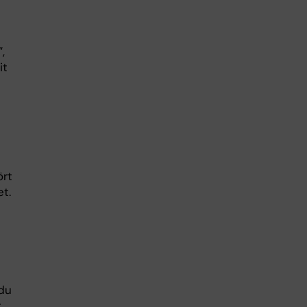
,
it
ört
et.
 du
r