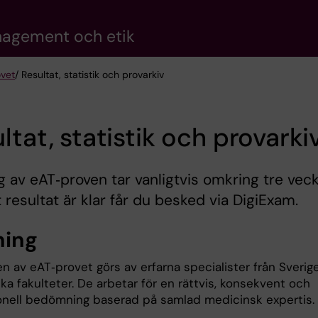
anagement och etik
vet
/ Resultat, statistik och provarkiv
ltat, statistik och provarki
g av eAT‑proven tar vanligtvis omkring tre veck
t resultat är klar får du besked via DigiExam.
ning
n av eAT‑provet görs av erfarna specialister från Sverig
a fakulteter. De arbetar för en rättvis, konsekvent och
onell bedömning baserad på samlad medicinsk expertis.