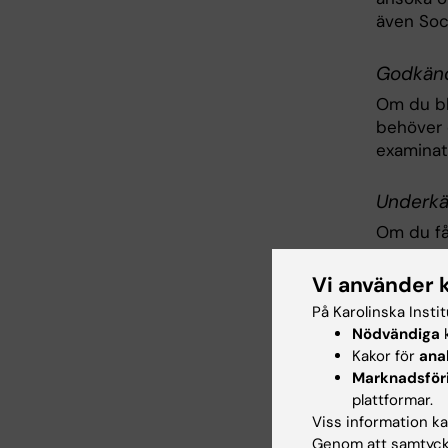
även Soci
Godkänd v
Om du bli
behöver 
examinat
Underk
Om du få
eAT‑prove
för hur 
Vi använder 
På Karolinska Insti
Nödvändiga
k
Stati
Kakor för
ana
Marknadsför
plattformar.
Viss information kan
Stat
Genom att samtycka