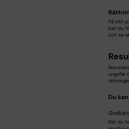
Rättni
På eAT‑pr
kan du f
och se ak
Resu
Resultat
ungefär 
rättninge
Du kan 
Godkänd 
När du h
ansöka o