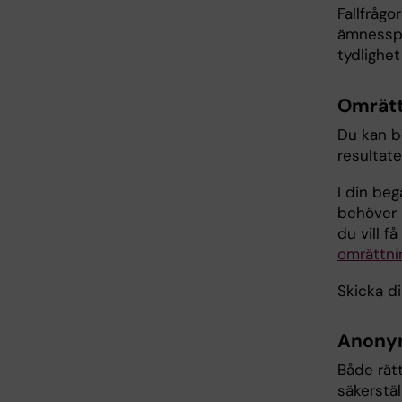
Fallfrågo
ämnesspe
tydlighe
Omrätt
Du kan b
resultat
I din be
behöver 
du vill 
omrättni
Skicka di
Anonym
Både rät
säkerstäl