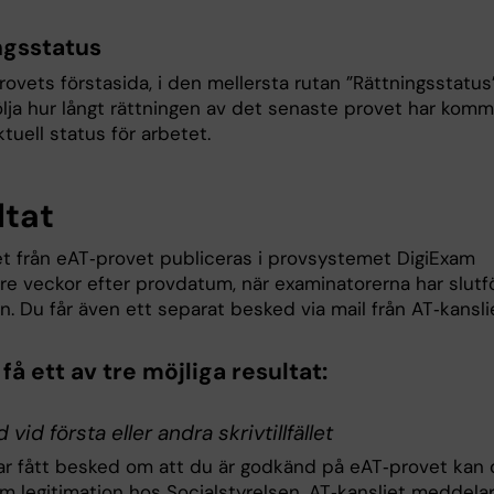
ngsstatus
ovets förstasida, i den mellersta rutan ”Rättningsstatus”
ölja hur långt rättningen av det senaste provet har komm
tuell status för arbetet.
ltat
et från eAT‑provet publiceras i provsystemet DigiExam
tre veckor efter provdatum, när examinatorerna har slutf
n. Du får även ett separat besked via mail från AT‑kansli
få ett av tre möjliga resultat:
vid första eller andra skrivtillfället
ar fått besked om att du är godkänd på eAT‑provet kan
m legitimation hos Socialstyrelsen. AT‑kansliet meddela