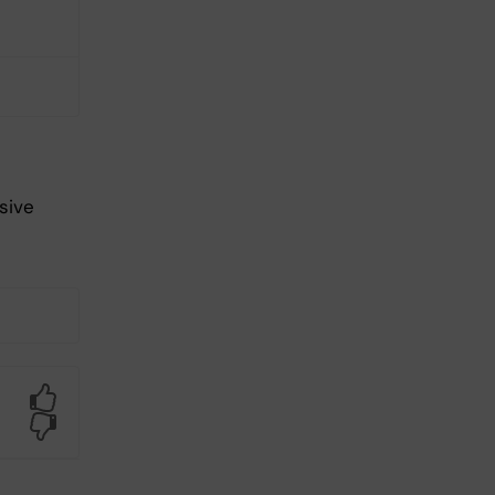
sive
Yes
No