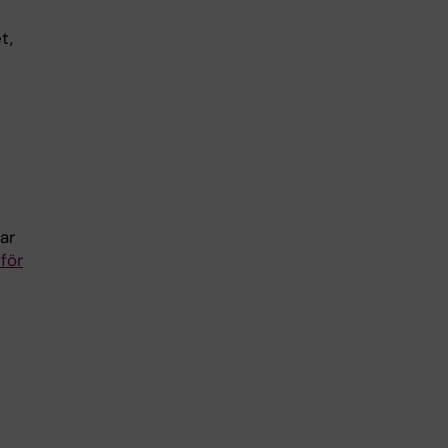
t,
ar
 för