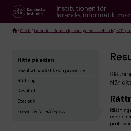
Skip
Institutionen för
to
lärande, informatik, m
main
content
/
Om KI
/
Lärande, informatik, management och etik
/
eAT-pro
Breadcrumb
Resu
Hitta på sidan
Resultat, statistik och provarkiv
Rättnin
Rättning
När dit
Resultat
Rätt
Statistik
Rättninge
Provarkiv för eAT-prov
medicinsk
professi