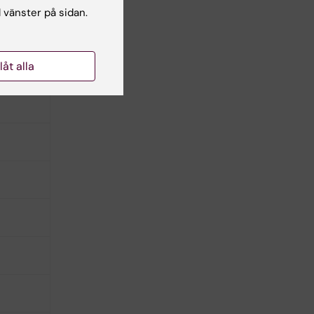
l vänster på sidan.
llåt alla