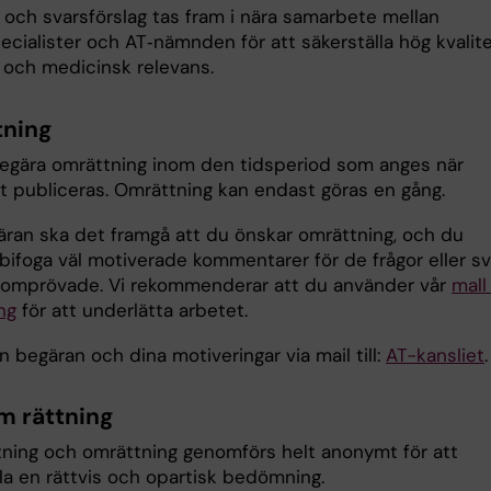
r och svarsförslag tas fram i nära samarbete mellan
cialister och AT‑nämnden för att säkerställa hög kvalite
t och medicinsk relevans.
ning
egära omrättning inom den tidsperiod som anges när
et publiceras. Omrättning kan endast göras en gång.
gäran ska det framgå att du önskar omrättning, och du
bifoga väl motiverade kommentarer för de frågor eller sv
få omprövade. Vi rekommenderar att du använder vår
mall
ng
för att underlätta arbetet.
n begäran och dina motiveringar via mail till:
AT-kansliet
.
 rättning
tning och omrättning genomförs helt anonymt för att
la en rättvis och opartisk bedömning.