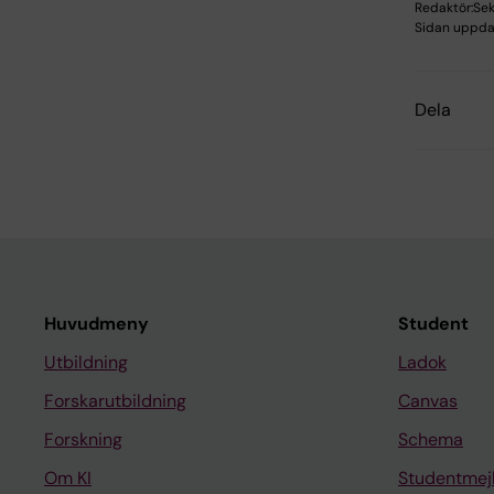
Redaktör:
Sek
Sidan uppda
Dela
Huvudmeny
Student
Utbildning
Ladok
Forskarutbildning
Canvas
Forskning
Schema
Om KI
Studentmej