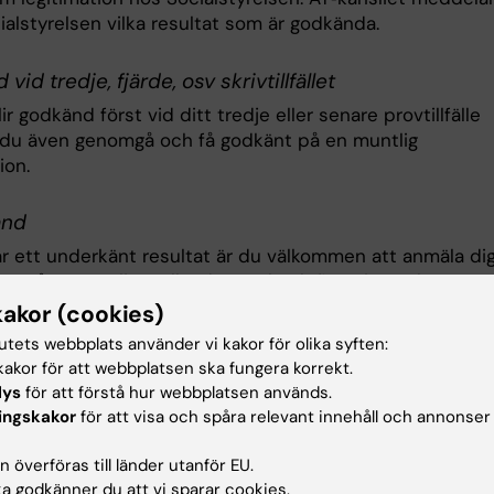
alstyrelsen vilka resultat som är godkända.
id tredje, fjärde, osv skrivtillfället
r godkänd först vid ditt tredje eller senare provtillfälle
du även genomgå och få godkänt på en muntlig
ion.
änd
r ett underkänt resultat är du välkommen att anmäla dig 
t på nytt. Enligt gällande regelverk finns ingen begräns
många gånger provet kan genomföras.
kakor (cookies)
tutets webbplats använder vi kakor för olika syften:
akor för att webbplatsen ska fungera korrekt.
stik
lys
för att förstå hur webbplatsen används.
ingskakor
för att visa och spåra relevant innehåll och annonser
 överföras till länder utanför EU.
istik för åren 2024-2026
 godkänner du att vi sparar cookies.