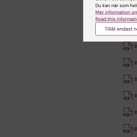
Du kan när som hels
Mer information om
e
Read this informati
Tillåt endast 
e
e
e
e
e
e
e