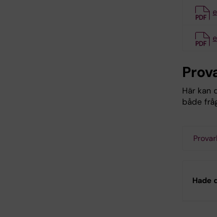
e
e
Prov
Här kan d
både frå
Provar
Hade d