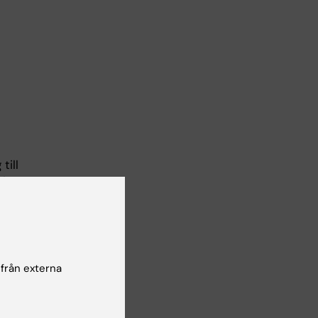
till
ning
 från externa