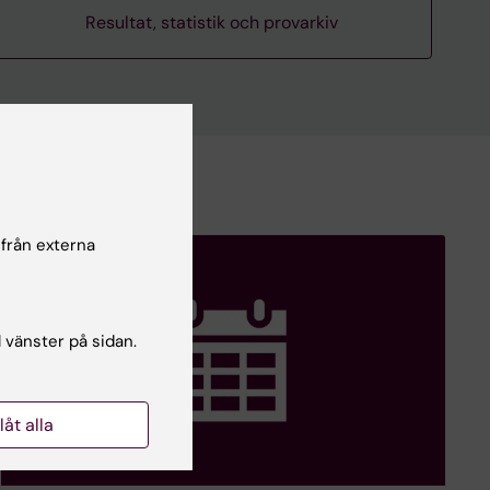
Resultat, statistik och provarkiv
 från externa
l vänster på sidan.
llåt alla