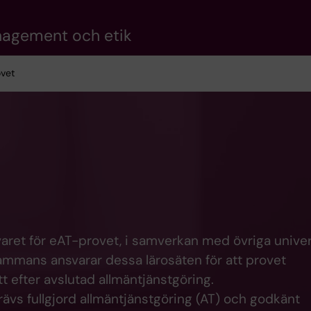
anagement och etik
ovet
varet för eAT-provet, i samverkan med övriga univer
lsammans ansvarar dessa lärosäten för att provet
tt efter avslutad allmäntjänstgöring.
krävs fullgjord allmäntjänstgöring (AT) och godkänt