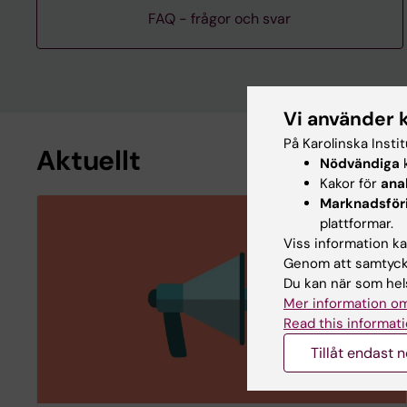
FAQ - frågor och svar
Vi använder 
På Karolinska Insti
Aktuellt
Nödvändiga
k
Kakor för
ana
Marknadsför
plattformar.
Viss information kan
Genom att samtycka
Du kan när som hels
Mer information om
Read this informati
Tillåt endast 