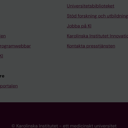
Universitetsbiblioteket
Stöd forskning och utbildning
Jobba på KI
len
Karolinska Institutet Innovati
programwebbar
Kontakta presstjänsten
KI
re
portalen
© Karolinska Institutet - ett medicinskt universitet