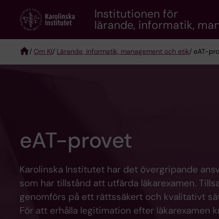
Skip
Institutionen för
to
lärande, informatik, m
main
content
/
Om KI
/
Lärande, informatik, management och etik
/ eAT-pr
Breadcrumb
eAT-provet
Karolinska Institutet har det övergripande ans
som har tillstånd att utfärda läkarexamen. Til
genomförs på ett rättssäkert och kvalitativt sä
För att erhålla legitimation efter läkarexamen 