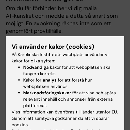
Om du får förhinder ber vi dig maila
AT‑kansliet och meddela detta så snart som
möjligt. En avbokning räknas inte som ett
genomfört provtillfälle.
Vi använder kakor (cookies)
Dokument
På Karolinska Institutets webbplats använder vi
kakor för olika syften:
Nödvändiga
kakor för att webbplatsen ska
Regelverk eAT-provet
(PDF, 161.45 KB)
fungera korrekt.
Kakor för
analys
för att förstå hur
webbplatsen används.
Intyg på heder och samvete
(PDF, 96.07 KB)
Marknadsföringskakor
för att visa och spåra
relevant innehåll och annonser från externa
Bedömningsmall med gula markeringar som
plattformar.
visar på tvingande informationsfält.
(PDF, 307.02
Viss information kan överföras till länder utanför EU.
KB)
Genom att samtycka godkänner du att vi sparar
cookies.