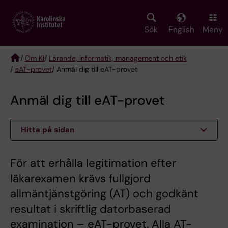
Skip
to
main
Sök
English
Meny
content
/
Om KI
/
Lärande, informatik, management och etik
/
eAT-provet
/ Anmäl dig till eAT-provet
Breadcrumb
Anmäl dig till eAT-provet
Hitta på sidan
För att erhålla legitimation efter
läkarexamen krävs fullgjord
allmäntjänstgöring (AT) och godkänt
resultat i skriftlig datorbaserad
examination – eAT-provet. Alla AT-