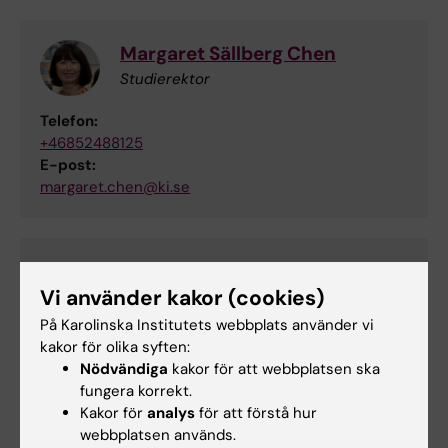
Margaret Sällberg Chen
Studierektor
Telefon:
+46852488125
E-post:
margaret.chen@ki.se
Ann Mellquist
Vi använder kakor (cookies)
Administratör
Telefon:
På Karolinska Institutets webbplats använder vi
+46852483775
kakor för olika syften:
E-post:
Nödvändiga
kakor för att webbplatsen ska
ann.mellquist@ki.se
fungera korrekt.
Kakor för
analys
för att förstå hur
webbplatsen används.