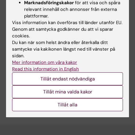
Marknadsföringskakor
för att visa och spåra
Hade du nytta av informationen på denna sida?
relevant innehåll och annonser från externa
Yes
plattformar.
No
Viss information kan överföras till länder utanför EU.
Genom att samtycka godkänner du att vi sparar
cookies.
Du kan när som helst ändra eller återkalla ditt
Innehållsgranskare:
samtycke via kakikonen längst ned till vänster på
Margaret Sällberg Chen
sidan.
Redaktör:
Christina Sundqvist
Sidan uppdaterad:
2026-03-04
Mer information om våra kakor
Read this information in English
Tillåt endast nödvändiga
Dela
Tillåt mina valda kakor
Tillåt alla