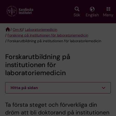
Skip
to
main
Sök
English
Meny
content
/
Om KI
/
Laboratoriemedicin
/
Forskning på institutionen för laboratoriemedicin
Breadcrumb
/ Forskarutbildning på institutionen för laboratoriemedicin
Forskarutbildning på
institutionen för
laboratoriemedicin
Hitta på sidan
Ta första steget och förverkliga din
dröm att bli doktorand på institutionen