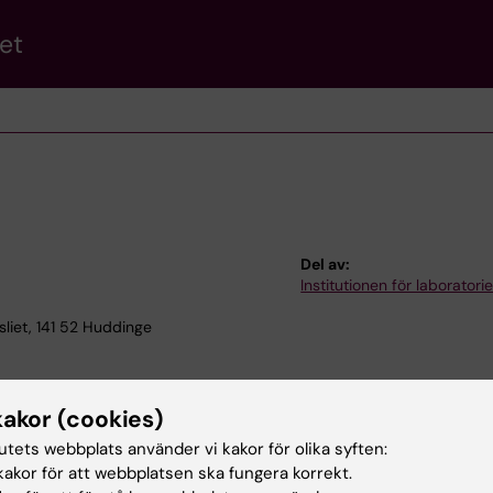
et
Del av:
Institutionen för laborator
liet, 141 52 Huddinge
kakor (cookies)
tutets webbplats använder vi kakor för olika syften:
akor för att webbplatsen ska fungera korrekt.