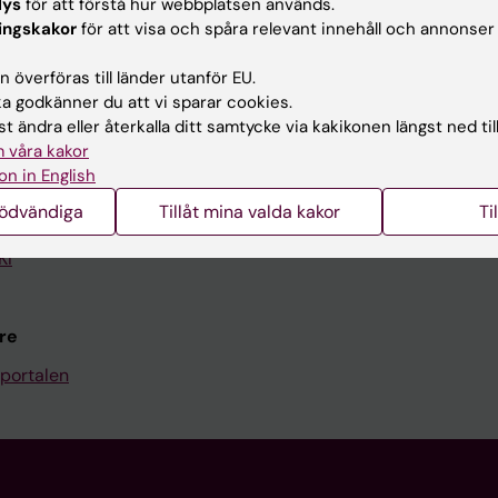
lys
för att förstå hur webbplatsen används.
Kontakta och besök KI
ingskakor
för att visa och spåra relevant innehåll och annonser
Universitetsbiblioteket
 överföras till länder utanför EU.
 godkänner du att vi sparar cookies.
Stöd forskning och utbildning
t ändra eller återkalla ditt samtycke via kakikonen längst ned til
Jobba på KI
 våra kakor
on in English
len
Karolinska Institutet Innovati
nödvändiga
Tillåt mina valda kakor
Ti
programwebbar
Kontakta presstjänsten
KI
re
portalen