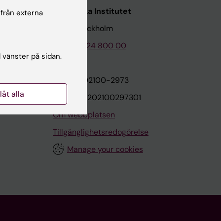
Karolinska Institutet
 från externa
171 77 Stockholm
Tel: 08-524 800 00
l vänster på sidan.
on
Org.nr: 202100-2973
llåt alla
VAT.nr: SE202100297301
Om webbplatsen
Tillgänglighetsredogörelse
Manage your cookies