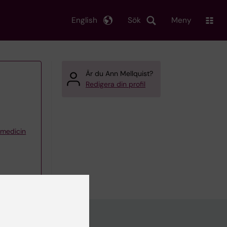
English
Sök
Meny
Är du Ann Mellquist?
Redigera din profil
iemedicin