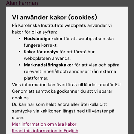
Alan Farman
Controller
Vi använder kakor (cookies)
MedH - Institutionen för Medicin i Huddinge
På Karolinska Institutets webbplats använder vi
kakor för olika syften:
Petter Höglund
Nödvändiga
kakor för att webbplatsen ska
Prefekt
fungera korrekt.
Kakor för
analys
för att förstå hur
Klas Karlsson
webbplatsen används.
Administrativ chef
Marknadsföringskakor
för att visa och spåra
relevant innehåll och annonser från externa
LabMed - Institutionen för
plattformar.
Laboratoriemedicin i Huddinge
Viss information kan överföras till länder utanför EU.
Genom att samtycka godkänner du att vi sparar
Jonas Fuxe
cookies.
Prefekt
Du kan när som helst ändra eller återkalla ditt
samtycke via kakikonen längst ned till vänster på
Jenny Degerholm Langsmo
sidan.
Administrativ chef
Mer information om våra kakor
Read this information in English