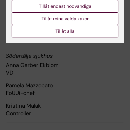
Akademiskt Primärvårdscentrum,
Tillåt endast nödvändiga
Liljeholmens vårdcentral
Tillåt mina valda kakor
Sandra af Winklerfelt
Verksamhetschef
Tillåt alla
Region Stockholm
Södertälje sjukhus
Anna Gerber Ekblom
VD
Pamela Mazzocato
FoUUi-chef
Kristina Malak
Controller