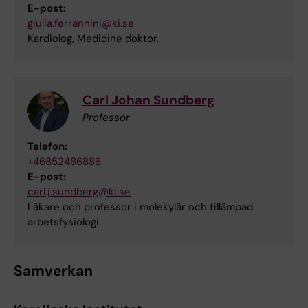
E-post:
giulia.ferrannini@ki.se
Kardiolog, Medicine doktor.
Carl Johan Sundberg
Professor
Telefon:
+46852486886
E-post:
carl.j.sundberg@ki.se
Läkare och professor i molekylär och tillämpad
arbetsfysiologi.
Samverkan