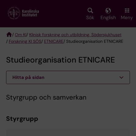
Skip
to
main
Sök
English
Meny
content
/
Om KI
/
Klinisk forskning och utbildning, Södersjukhuset
/
Forskning KI SÖS
/
ETNICARE
/ Studieorganisation ETNICARE
Breadcrumb
Studieorganisation ETNICARE
Hitta på sidan
Styrgrupp och samverkan
Styrgrupp