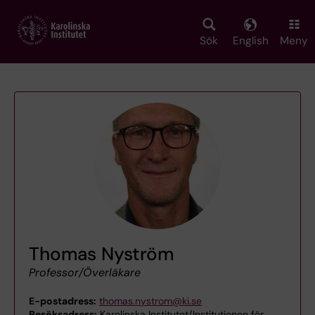
Skip
to
main
Sök
English
Meny
content
Thomas Nyström
Professor/Överläkare
E-postadress:
thomas.nystrom@ki.se
Besöksadress:
Karolinska Institutet/Institutionen för