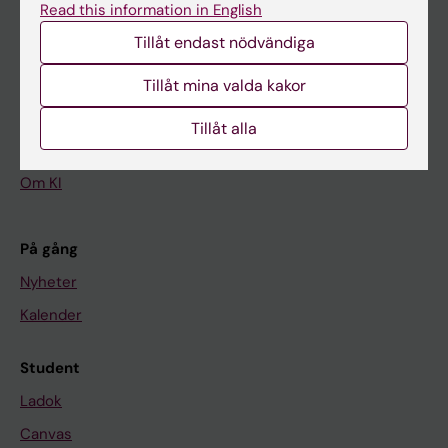
Read this information in English
Tillåt endast nödvändiga
Huvudmeny
Utbildning
Tillåt mina valda kakor
Forskarutbildning
Tillåt alla
Forskning
Om KI
På gång
Nyheter
Kalender
Student
Ladok
Canvas