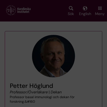
Skip
to
main
Sök
English
Meny
content
Petter Höglund
Professor/Överläkare
|
Dekan
Professor basal immunologi och dekan för
forskning.&#160