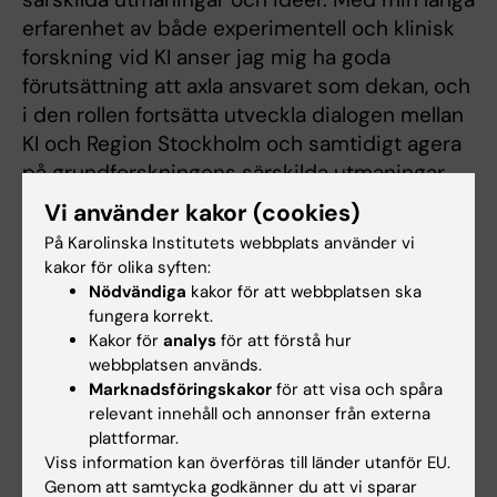
erfarenhet av både experimentell och klinisk
forskning vid KI anser jag mig ha goda
förutsättning att axla ansvaret som dekan, och
i den rollen fortsätta utveckla dialogen mellan
KI och Region Stockholm och samtidigt agera
på grundforskningens särskilda utmaningar.
Självklart ser jag som en viktig del av
Vi använder kakor (cookies)
uppdraget att samarbeta intensivt med
På Karolinska Institutets webbplats använder vi
dekanerna för KI:s två övriga kärnområden
kakor för olika syften:
utbildning och forskarutbildning, och
Nödvändiga
kakor för att webbplatsen ska
tillsammans med dem utveckla KI:s hela
fungera korrekt.
Kakor för
analys
för att förstå hur
verksamhet på ett samlat sätt.
webbplatsen används.
Marknadsföringskakor
för att visa och spåra
/Petter Höglund
relevant innehåll och annonser från externa
plattformar.
Mer om mig:
Viss information kan överföras till länder utanför EU.
Genom att samtycka godkänner du att vi sparar
Jag är forskargruppledare vid Institutionen för