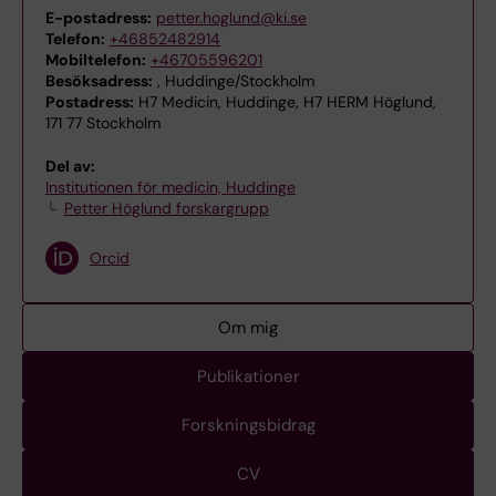
E-postadress:
petter.hoglund@ki.se
Telefon:
+46852482914
Mobiltelefon:
+46705596201
Besöksadress:
, Huddinge/Stockholm
Postadress:
H7 Medicin, Huddinge, H7 HERM Höglund,
171 77 Stockholm
Del av:
Institutionen för medicin, Huddinge
Petter Höglund forskargrupp
Orcid
Om mig
Publikationer
Forskningsbidrag
CV