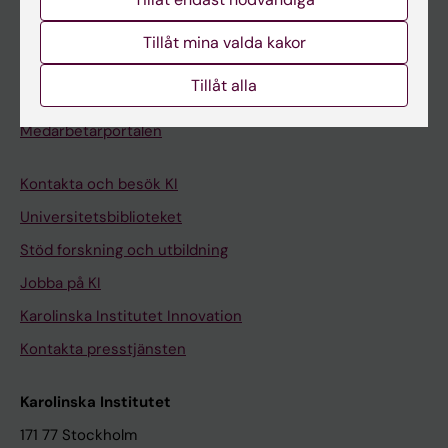
Student på KI
Tillåt mina valda kakor
Tillåt alla
Medarbetare
Medarbetarportalen
Kontakta och besök KI
Universitetsbiblioteket
Stöd forskning och utbildning
Jobba på KI
Karolinska Institutet Innovation
Kontakta presstjänsten
Karolinska Institutet
171 77 Stockholm