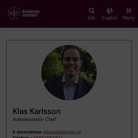
Skip
to
main
Sök
English
Meny
content
Klas Karlsson
Administrativ Chef
E-postadress:
klas.karlsson@ki.se
Telefon:
+46852483302