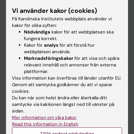
Forskarutbildning
Vi använder kakor (cookies)
På Karolinska Institutets webbplats använder vi
Forskning
kakor för olika syften:
Om KI
Nödvändiga
kakor för att webbplatsen ska
fungera korrekt.
Kakor för
analys
för att förstå hur
På gång
webbplatsen används.
Marknadsföringskakor
för att visa och spåra
Nyheter
relevant innehåll och annonser från externa
Kalender
plattformar.
Viss information kan överföras till länder utanför EU.
Student
Genom att samtycka godkänner du att vi sparar
cookies.
Ladok
Du kan när som helst ändra eller återkalla ditt
Canvas
samtycke via kakikonen längst ned till vänster på
sidan.
Schema
Mer information om våra kakor
Studentmejlen
Read this information in English
Kurs- och programwebbar
Tillåt endast nödvändiga