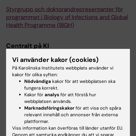
Styrgrupp och doktorandrepresentanter för
programmet i Biology of Infections and Global
Health Programme (BIGH)
Centralt på KI
Vi använder kakor (cookies)
KI Council for Environment and Sustainable
På Karolinska Institutets webbplats använder vi
Development
kakor för olika syften:
The KI Council for Environment and
Nödvändiga
kakor för att webbplatsen ska
fungera korrekt.
Sustainable Development
rådger VD och vice
Kakor för
analys
för att förstå hur
VD angående KI: s miljö- och
webbplatsen används.
hållbarhetsarbete. Rådet deltar i utarbetandet
Marknadsföringskakor
för att visa och spåra
av handlingsplaner för genomförandet av den
relevant innehåll och annonser från externa
nya KI-klimatstrategin (undertecknad av
plattformar.
presidenten i mars 2021) samt andra
Viss information kan överföras till länder utanför EU.
Genom att samtycka godkänner du att vi sparar