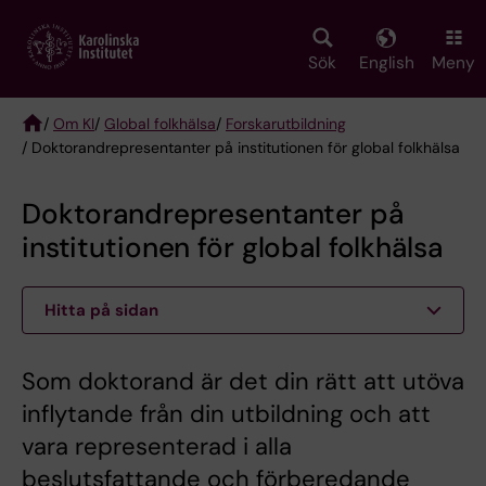
Skip
to
main
Sök
English
Meny
content
/
Om KI
/
Global folkhälsa
/
Forskarutbildning
/ Doktorandrepresentanter på institutionen för global folkhälsa
Breadcrumb
Doktorandrepresentanter på
institutionen för global folkhälsa
Hitta på sidan
Som doktorand är det din rätt att utöva
inflytande från din utbildning och att
vara representerad i alla
beslutsfattande och förberedande