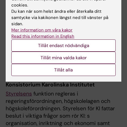
aktiviteter rörande KI: s hållbarhetsarbete.
cookies.
Du kan när som helst ändra eller återkalla ditt
Exempel på doktorandfrågor som vi har
samtycke via kakikonen längst ned till vänster på
diskuterat:
sidan.
Mer information om våra kakor
Hur och vilka kurser, seminarier, försvar etc.
Read this information in English
kan erbjudas digitalt när pandemin är över, för
Tillåt endast nödvändiga
att vara i linje med målet att minska utsläppen
från resor med 50% fram till 2030. Ester Gubi
Tillåt mina valda kakor
(länk till kontaktkortet nedan eller profilsidan)
är doktorandrepresentant.
Tillåt alla
Konsistorium Karolinska Institutet
Styrelsens
funktion regleras i
regeringsförordningen, högskolelagen och
högskoleförordningen. Styrelsen för KI fattar
beslut i viktiga frågor som rör KI: s
organisation, inriktning och ekonomi samt