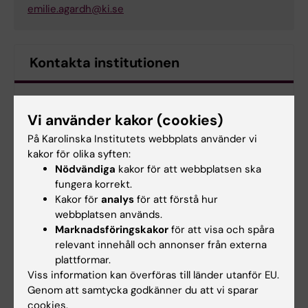
emilie.agardh@ki.se
Kontakta institutionen
Kontakta institutionen för global folkhälsa
Vi använder kakor (cookies)
På Karolinska Institutets webbplats använder vi
Hade du nytta av informationen på denna sida?
kakor för olika syften:
Nödvändiga
kakor för att webbplatsen ska
Yes
fungera korrekt.
No
Kakor för
analys
för att förstå hur
webbplatsen används.
Marknadsföringskakor
för att visa och spåra
Innehållsgranskare:
relevant innehåll och annonser från externa
Véronique Henriksson
plattformar.
Redaktör:
Véronique Henriksson
Viss information kan överföras till länder utanför EU.
Sidan uppdaterad:
2026-07-20
Genom att samtycka godkänner du att vi sparar
cookies.