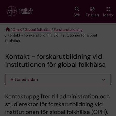
Skip
to
main
Sök
English
Meny
content
/
Om KI
/
Global folkhälsa
/
Forskarutbildning
/ Kontakt - forskarutbildning vid institutionen för global
Breadcrumb
folkhälsa
Kontakt - forskarutbildning vid
institutionen för global folkhälsa
Hitta på sidan
Kontaktuppgifter till administration och
studierektor för forskarutbildning vid
institutionen för global folkhälsa (GPH).