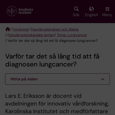
Skip
to
main
Sök
English
Meny
content
/
Forskning
/
Populärvetenskap och dialog
/
Populärvetenskapliga teman
/
Tema: Lungcancer
Breadcrumb
/ Varför tar det så lång tid att få diagnosen lungcancer?
Varför tar det så lång tid att få
diagnosen lungcancer?
Hitta på sidan
Lars E. Eriksson är docent vid
avdelningen för innovativ vårdforskning,
Karolinska Institutet och medförfattare