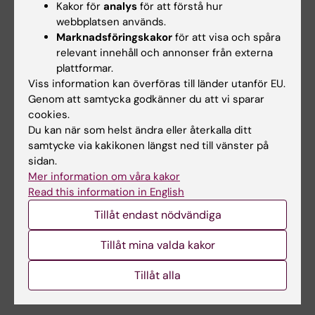
regeringen har ställt sig bakom målet om ett
Kakor för
analys
för att förstå hur
rökfritt Sverige 2025. Det har också mer än 170
webbplatsen används.
organisationer gjort och rökningen minskar
Marknadsföringskakor
för att visa och spåra
relevant innehåll och annonser från externa
stadigt. 2016 var det endast nio procent av
plattformar.
befolkningen mellan 16 och 84 år i Sverige som
Viss information kan överföras till länder utanför EU.
rökte dagligen, tio procent av kvinnorna och åtta
Genom att samtycka godkänner du att vi sparar
procent av männen. Tolv procent av de som
cookies.
endast har gått grundskola röker dagligen medan
Du kan när som helst ändra eller återkalla ditt
motsvarande siffra för de som utbildat sig efter
samtycke via kakikonen längst ned till vänster på
gymnasiet endast är fem procent. Källa:
sidan.
Folkhälsomyndigheten
Mer information om våra kakor
Read this information in English
Tillåt endast nödvändiga
Tillåt mina valda kakor
Hade du nytta av informationen på denna sida?
Yes
Tillåt alla
No