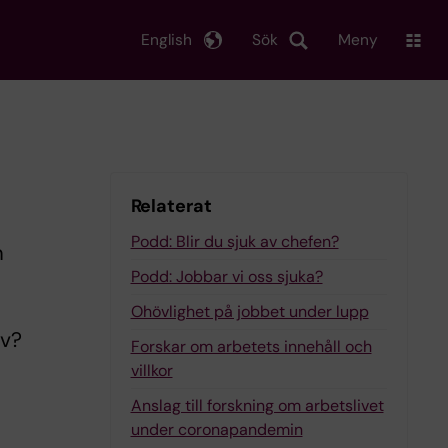
English
Sök
Meny
Relaterat
Podd: Blir du sjuk av chefen?
m
Podd: Jobbar vi oss sjuka?
Ohövlighet på jobbet under lupp
iv?
Forskar om arbetets innehåll och
villkor
Anslag till forskning om arbetslivet
under coronapandemin