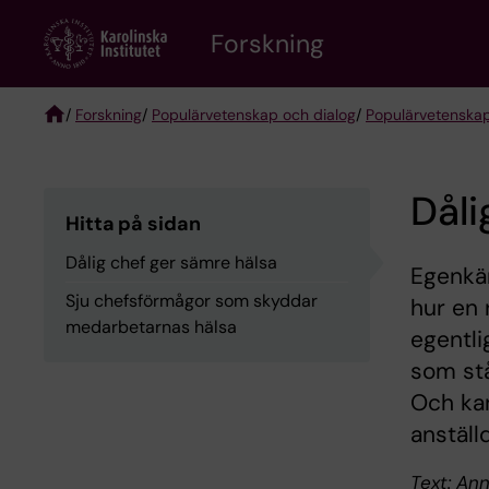
Skip
Forskning
to
main
content
/
Forskning
/
Populärvetenskap och dialog
/
Populärvetenskap
Breadcrumb
Dåli
Hitta på sidan
Dålig chef ger sämre hälsa
Egenkär
Sju chefsförmågor som skyddar
hur en 
medarbetarnas hälsa
egentli
som stå
Och kan
anställ
Text: Ann