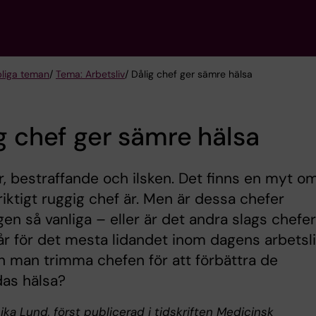
liga teman
/
Tema: Arbetsliv
/ Dålig chef ger sämre hälsa
g chef ger sämre hälsa
, bestraffande och ilsken. Det finns en myt o
riktigt ruggig chef är. Men är dessa chefer
gen så vanliga – eller är det andra slags chefer
r för det mesta lidandet inom dagens arbetsl
 man trimma chefen för att förbättra de
das hälsa?
ika Lund, först publicerad i tidskriften Medicinsk