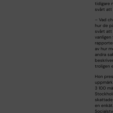
tidigare
svårt att
– Vad ch
hur de p
svårt att
vanligen
rapporte
av hur m
andra sa
beskrive
troligen 
Hon pre
uppmärk
3 100 män
Stockhol
skattade
en enkät
Socialsty