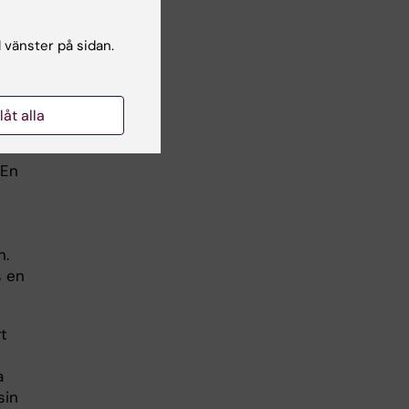
,
n är
l vänster på sidan.
ckas
ara
llåt alla
 En
n.
s en
rt
a
sin