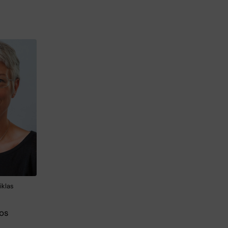
iklas
hos