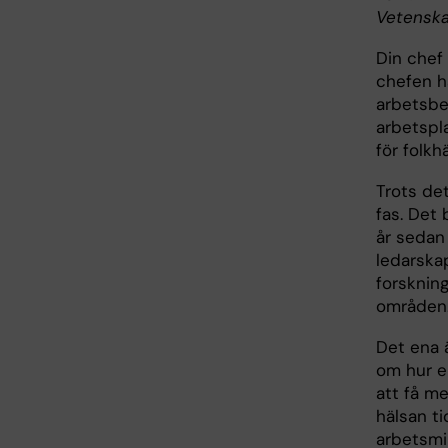
Vetenska
Din chef 
chefen h
arbetsbe
arbetspla
för folkh
Trots det
fas. Det
år sedan
ledarska
forsknin
områden
Det ena 
om hur e
att få me
hälsan ti
arbetsmi