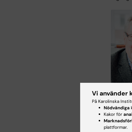
Christer San
Vi använder 
Cronberg
På Karolinska Insti
Nödvändiga
k
lämplig f
Kakor för
ana
bra som 
Marknadsför
plattformar.
Men ju m