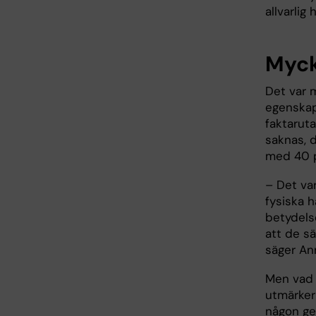
allvarlig
Myck
Det var 
egenskap
faktaruta
saknas, d
med 40 pr
– Det var
fysiska h
betydels
att de sä
säger An
Men vad 
utmärker 
någon g