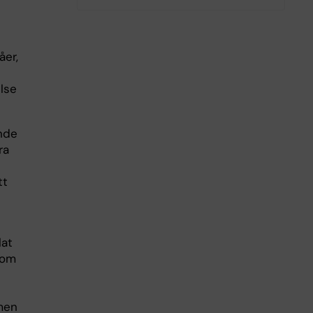
åer,
else
ande
ra
tt
lat
nom
men