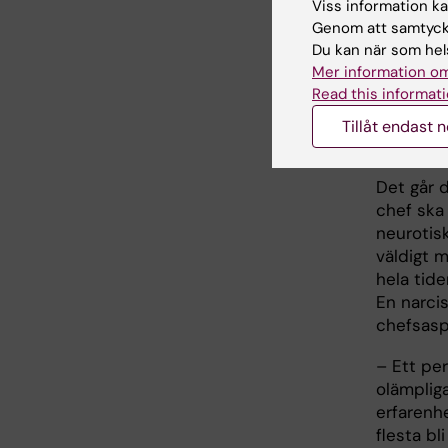
Viss information kan
desto bät
Genom att samtycka
målmedve
Du kan när som hels
mindre vi
Mer information om
som chef
Read this informati
– Även d
Tillåt endast 
en mycke
Det går 
chef ska
neurotis
väldigt 
hela tid
En narcis
chefsasp
– Ett per
olämpliga
erfarenhe
flesta bl