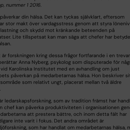
p, nummer 1 2016.
påverkar din hälsa. Det kan tyckas självklart, eftersom
ar stor makt över vardagsstress genom att styra löneniv
lastning och skydd mot kränkande beteenden på
tser. Lite tillspetsat kan man säga att chefer har betyd
älsan.
 är forskningen kring dessa frågor fortfarande i en trev
 berättar Anna Nyberg, psykolog som disputerade för någ
 vid Karolinska Institutet med en avhandling om just
pets påverkan på medarbetarnas hälsa. Hon beskriver si
gsområde som relativt ungt, placerat mellan två äldre
.
är ledarskapsforskning, som av tradition främst har hand
n chef kan påverka produktiviteten i organisationen ge
darbetarna att prestera bättre, och inom detta fält har
digare inte varit i fokus. Det andra området är
ljöforskning, som har handlat om medarbetarnas hälsa, 