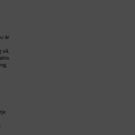
u är
 så,
ahls
ing,
rje
t