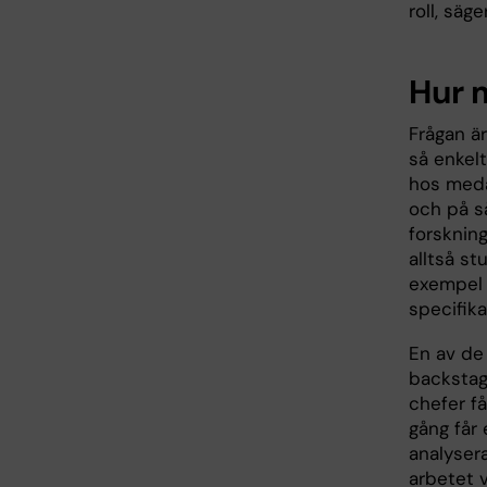
roll, säg
Hur 
Frågan ä
så enkelt
hos meda
och på s
forskning
alltså st
exempel
specifik
En av de 
backstage
chefer få
gång får
analyser
arbetet 