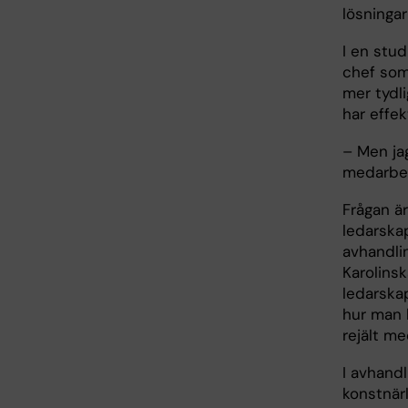
lösningar
I en stud
chef som 
mer tydl
har effe
– Men jag
medarbet
Frågan ä
ledarska
avhandli
Karolinsk
ledarska
hur man 
rejält m
I avhand
konstnärl