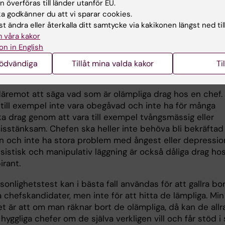
 överföras till länder utanför EU.
tre. Hit hör känslomässig stabilitet, vänlighet, öppenhet
 godkänner du att vi sparar cookies.
tenhet och extroversion, där alltså extroversion trolige
t ändra eller återkalla ditt samtycke via kakikonen längst ned til
ktigt. Det krävs dock ingen superpersonlighet för att ly
 våra kakor
.
on in English
en som hamnar inom normalzonen för the Big Five kan v
nödvändiga
Tillåt mina valda kakor
Ti
t framgångsrik ledare, säger Christer Sandahl.
däremot att säga vad som är olämpliga drag hos en chef.
 till exempel inte vara obegåvad och inte ha för många
ka drag genom att vara till exempel tvångsmässig eller
misstänksam. Chefen ska heller inte behöva bli bekräftad
en och inte ha stora problem med ångest eller depressio
sistisk och manipulativ läggning är också dåliga drag ho
irant.
sonlighetstest kan i bästa fall användas för att gallra bo
 chefskandidater, men inte för att hitta de lämpliga. Min
t är att om man räknar bort de olämpliga, då kan de allr
i hyggliga chefer om de själva verkligen vill och får stöd i 