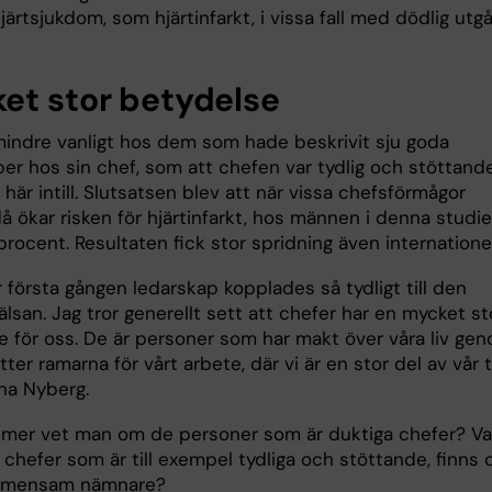
 hjärtsjukdom, som hjärtinfarkt, i vissa fall med dödlig utg
et stor betydelse
mindre vanligt hos dem som hade beskrivit sju goda
er hos sin chef, som att chefen var tydlig och stöttande
 här intill. Slutsatsen blev att när vissa chefsförmågor
å ökar risken för hjärtinfarkt, hos männen i denna studie
ocent. Resultaten fick stor spridning även internationel
 första gången ledarskap kopplades så tydligt till den
älsan. Jag tror generellt sett att chefer har en mycket st
e för oss. De är personer som har makt över våra liv ge
tter ramarna för vårt arbete, där vi är en stor del av vår t
na Nyberg.
mer vet man om de personer som är duktiga chefer? V
chefer som är till exempel tydliga och stöttande, finns 
emensam nämnare?