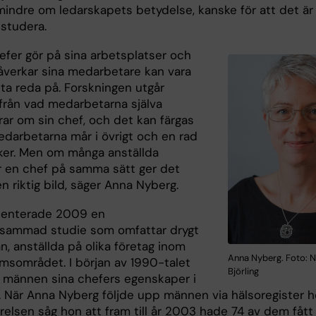
 mindre om ledarskapets betydelse, kanske för att det är
 studera.
efer gör på sina arbetsplatser och
åverkar sina medarbetare kan vara
 ta reda på. Forskningen utgår
 från vad medarbetarna själva
rar om sin chef, och det kan färgas
edarbetarna mår i övrigt och en rad
ker. Men om många anställda
r en chef på samma sätt ger det
en riktig bild, säger Anna Nyberg.
senterade 2009 en
sammad studie som omfattar drygt
, anställda på olika företag inom
Anna Nyberg. Foto: N
msområdet. I början av 1990-talet
Björling
 männen sina chefers egenskaper i
. När Anna Nyberg följde upp männen via hälsoregister 
relsen såg hon att fram till år 2003 hade 74 av dem fått