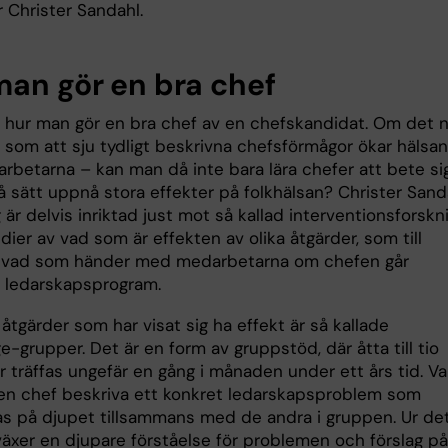
er Christer Sandahl.
man gör en bra chef
r hur man gör en bra chef av en chefskandidat. Om det n
 som att sju tydligt beskrivna chefsförmågor ökar hälsan
rbetarna – kan man då inte bara lära chefer att bete sig
å sätt uppnå stora effekter på folkhälsan? Christer Sand
 är delvis inriktad just mot så kallad interventionsforskn
udier av vad som är effekten av olika åtgärder, som till
 vad som händer med medarbetarna om chefen går
a ledarskapsprogram.
åtgärder som har visat sig ha effekt är så kallade
-grupper. Det är en form av gruppstöd, där åtta till tio
r träffas ungefär en gång i månaden under ett års tid. Va
 en chef beskriva ett konkret ledarskapsproblem som
as på djupet tillsammans med de andra i gruppen. Ur de
växer en djupare förståelse för problemen och förslag på