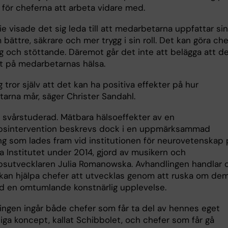
 för cheferna att arbeta vidare med.
ie visade det sig leda till att medarbetarna uppfattar sin
bättre, säkrare och mer trygg i sin roll. Det kan göra ch
ig och stöttande. Däremot går det inte att belägga att d
kt på medarbetarnas hälsa.
 tror själv att det kan ha positiva effekter på hur
arna mår, säger Christer Sandahl.
r svårstuderad. Mätbara hälsoeffekter av en
psintervention beskrevs dock i en uppmärksammad
ng som lades fram vid institutionen för neurovetenskap 
a Institutet under 2014, gjord av musikern och
psutvecklaren Julia Romanowska. Avhandlingen handlar
kan hjälpa chefer att utvecklas genom att ruska om de
ed en omtumlande konstnärlig upplevelse.
lingen ingår både chefer som får ta del av hennes eget
iga koncept, kallat Schibbolet, och chefer som får gå