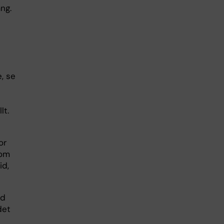
ång.
, se
lt.
or
nom
id,
ad
det