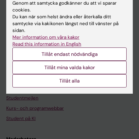
Genom att samtycka godkänner du att vi sparar
cookies.
Du kan när som helst ändra eller återkalla ditt
På gång
samtycke via kakikonen längst ned till vänster på
Nyheter
sidan.
Mer information om våra kakor
Kalender
Read this information in English
Tillåt endast nödvändiga
Student
Ladok
Tillåt mina valda kakor
Canvas
Tillåt alla
Schema
Studentmejlen
Kurs- och programwebbar
Student på KI
Medarbetare