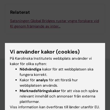
Relaterat
Satsningen Global Bridges rustar yngre forskare vid
KI genom främjande av inter…
Vi använder kakor (cookies)
På Karolinska Institutets webbplats använder vi
kakor för olika syften:
Nödvändiga
kakor för att webbplatsen ska
fungera korrekt.
Huvudmeny
Kakor för
analys
för att förstå hur
Utbildning
webbplatsen används.
Marknadsföringskakor
för att visa och spåra
Forskarutbildning
relevant innehåll och annonser från externa
Forskning
plattformar.
Viss information kan överföras till länder utanför EU.
Om KI