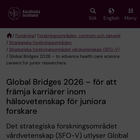
Skip
to
main
Sök
English
Meny
content
/
Forskning
/
Forskningsområden, centrum och nätverk
/
Strategiska forskningsområden
Breadcrumb
/
Strategiska forskningsområdet vårdvetenskap (SFO-V)
/ Global Bridges 2026 – to advance health care science
careers for junior researchers
Global Bridges 2026 – för att
främja karriärer inom
hälsovetenskap för juniora
forskare
Det strategiska forskningsområdet
vårdvetenskap (SFO-V) utlyser Global