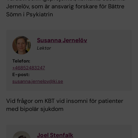
Jernelöv, som är ansvarig forskare för Bättre
Sömn i Psykiatrin
Susanna Jernelöv
Lektor
Telefon:
+46852483247
E-post:
susanna.jernelov@ki.se
Vid frågor om KBT vid insomni för patienter
med bipolär sjukdom
Joel Stenfalk