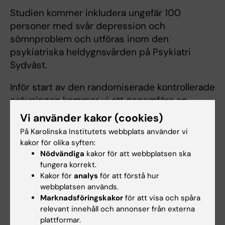
Studien kommer inkludera ungefär 100
personer med svår depression och
sömnproblem och utföras inom den
psykiatriska heldygnsvården på Psykiatri
Sydväst.
Inför start av den randomiserade kontrollerade
prövningen kommer vi att genomföra en
pilotstudie med upp till ytterligare 20
Vi använder kakor (cookies)
patienter.
På Karolinska Institutets webbplats använder vi
kakor för olika syften:
Datainsamlingen förväntas pågå till 2026
Nödvändiga
kakor för att webbplatsen ska
fungera korrekt.
Kakor för
analys
för att förstå hur
Internetlevererad KBT-i för patienter
webbplatsen används.
med psykossjukdom
Marknadsföringskakor
för att visa och spåra
relevant innehåll och annonser från externa
I samarbete med Region Stockholm och
plattformar.