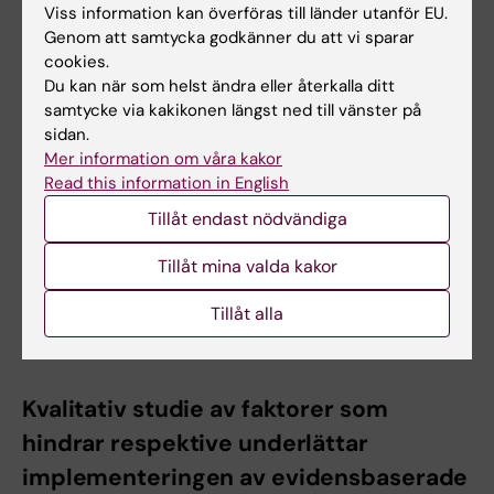
Västragötalandsregionen har vi utvecklat en
Viss information kan överföras till länder utanför EU.
internetlevererad behandling, baserad på
Genom att samtycka godkänner du att vi sparar
materialet för gruppbehandlingarna i
cookies.
Du kan när som helst ändra eller återkalla ditt
projektet, som riktar sig till patienter med
samtycke via kakikonen längst ned till vänster på
psykotisk eller bipolär sjukdom.
sidan.
Mer information om våra kakor
Just nu planeras en pilotstudie med 25
Read this information in English
deltagare för att vi ska förstå mer om hur den
Tillåt endast nödvändiga
här typen av behandling fungerar i
patientgruppen med psykotisk sjukdom.
Tillåt mina valda kakor
Studien planeras för närvarande och
Tillåt alla
datainsamlingen förväntas pågå under 2024.
Kvalitativ studie av faktorer som
hindrar respektive underlättar
implementeringen av evidensbaserade