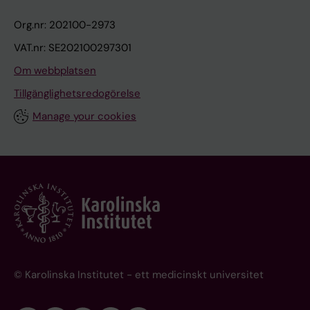
Org.nr: 202100-2973
VAT.nr: SE202100297301
Om webbplatsen
Tillgänglighetsredogörelse
Manage your cookies
© Karolinska Institutet - ett medicinskt universitet