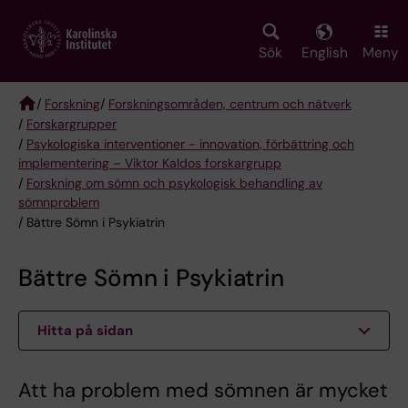
Skip
to
main
Sök
English
Meny
content
/
Forskning
/
Forskningsområden, centrum och nätverk
/
Forskargrupper
Breadcrumb
/
Psykologiska interventioner - innovation, förbättring och
implementering – Viktor Kaldos forskargrupp
/
Forskning om sömn och psykologisk behandling av
sömnproblem
/ Bättre Sömn i Psykiatrin
Bättre Sömn i Psykiatrin
Hitta på sidan
Att ha problem med sömnen är mycket