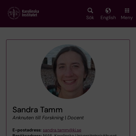
Skip
to
main
Sök
English
Meny
content
Sandra Tamm
Anknuten till Forskning
|
Docent
E-postadress:
sandra.tamm@ki.se
Besöksadress:
M46, Karolinska Universitetssjukhuset