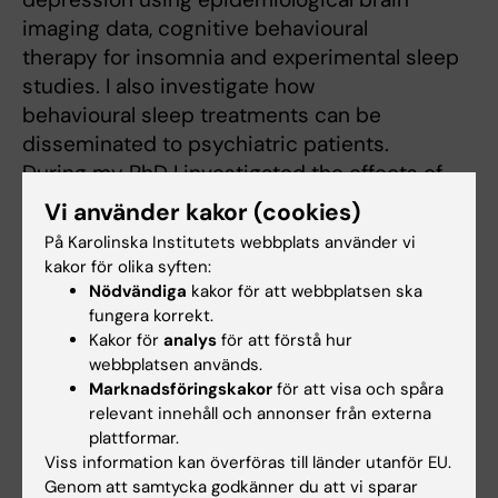
imaging data, cognitive behavioural
therapy for insomnia and experimental sleep
studies. I also investigate how
behavioural sleep treatments can be
disseminated to psychiatric patients.
During my PhD I investigated the effects of
acute sleep deprivation on brain
Vi använder kakor (cookies)
function, with a focus on emotion using
På Karolinska Institutets webbplats använder vi
functional magnetic resonance
kakor för olika syften:
imaging. I also investigated the role of low-
Nödvändiga
kakor för att webbplatsen ska
grade inflammation as a
fungera korrekt.
Kakor för
analys
för att förstå hur
mechanism behind non-specific symptoms
webbplatsen används.
such as fatigue and depressive
Marknadsföringskakor
för att visa och spåra
symptoms in patients with severe allergy
relevant innehåll och annonser från externa
using positron emission
plattformar.
tomography.
Viss information kan överföras till länder utanför EU.
Genom att samtycka godkänner du att vi sparar