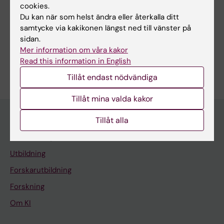
cookies.
Du kan när som helst ändra eller återkalla ditt
Forskningsområden:
samtycke via kakikonen längst ned till vänster på
sidan.
Neurovetenskaper
Mer information om våra kakor
Är du Sandra Tamm?
Read this information in English
Redigera din profil
Tillåt endast nödvändiga
Tillåt mina valda kakor
Tillåt alla
Huvudmeny
Utbildning
Forskarutbildning
Forskning
Om KI