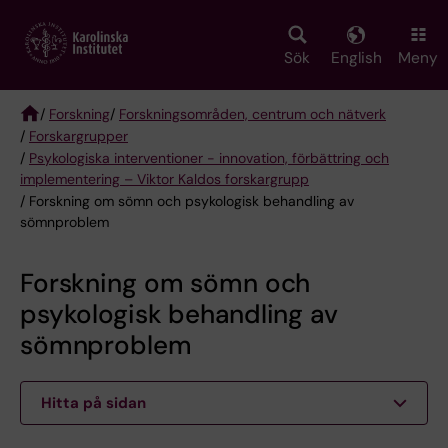
Skip
to
main
Sök
English
Meny
content
/
Forskning
/
Forskningsområden, centrum och nätverk
/
Forskargrupper
Breadcrumb
/
Psykologiska interventioner - innovation, förbättring och
implementering – Viktor Kaldos forskargrupp
/ Forskning om sömn och psykologisk behandling av
sömnproblem
Forskning om sömn och
psykologisk behandling av
sömnproblem
Hitta på sidan