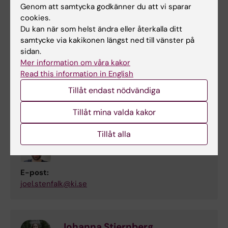
Genom att samtycka godkänner du att vi sparar
cookies.
Maria Cassel
Du kan när som helst ändra eller återkalla ditt
samtycke via kakikonen längst ned till vänster på
Postdoktorala Studier
sidan.
Telefon:
Mer information om våra kakor
+46852482423
Read this information in English
E-post:
Tillåt endast nödvändiga
maria.cassel@ki.se
Tillåt mina valda kakor
Tillåt alla
Joel Stenfalk
Doktorand
E-post:
joel.stenfalk@ki.se
Johanna Stjernberg