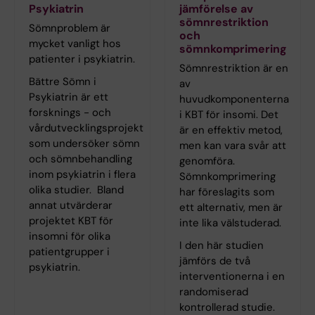
Psykiatrin
jämförelse av
sömnrestriktion
Sömnproblem är
och
mycket vanligt hos
sömnkomprimering
patienter i psykiatrin.
Sömnrestriktion är en
Bättre Sömn i
av
Psykiatrin är ett
huvudkomponenterna
forsknings - och
i KBT för insomi. Det
vårdutvecklingsprojekt
är en effektiv metod,
som undersöker sömn
men kan vara svår att
och sömnbehandling
genomföra.
inom psykiatrin i flera
Sömnkomprimering
olika studier. Bland
har föreslagits som
annat utvärderar
ett alternativ, men är
projektet KBT för
inte lika välstuderad.
insomni för olika
I den här studien
patientgrupper i
jämförs de två
psykiatrin.
interventionerna i en
randomiserad
kontrollerad studie.