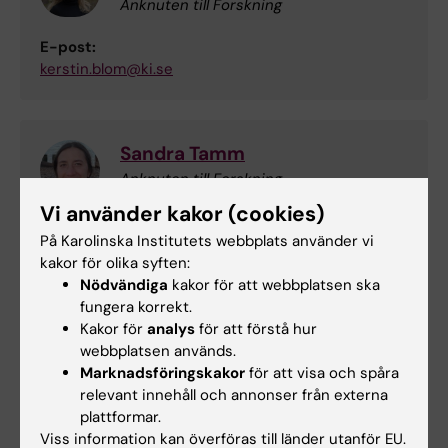
Anknuten till Forskning
E-post:
kerstin.blom@ki.se
Sandra Tamm
Anknuten till Forskning
Vi använder kakor (cookies)
E-post:
På Karolinska Institutets webbplats använder vi
sandra.tamm@ki.se
kakor för olika syften:
Nödvändiga
kakor för att webbplatsen ska
fungera korrekt.
Ann Rosén
Kakor för
analys
för att förstå hur
webbplatsen används.
Postdoktorala Studier
Marknadsföringskakor
för att visa och spåra
relevant innehåll och annonser från externa
E-post:
plattformar.
ann.rosen@ki.se
Viss information kan överföras till länder utanför EU.