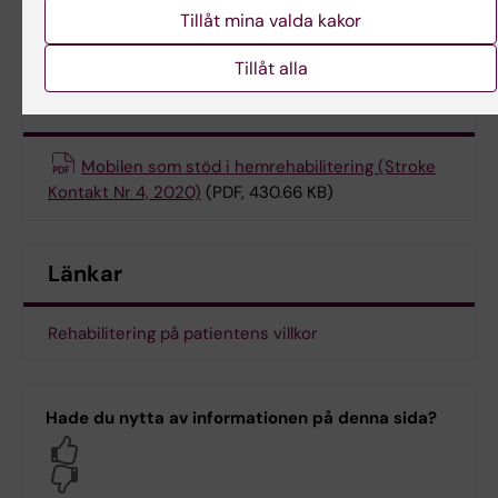
https://doi.org/10.1080/11038128.2020.1849
Tillåt mina valda kakor
Tillåt alla
Aktuellt
Mobilen som stöd i hemrehabilitering (Stroke
Kontakt Nr 4, 2020)
(PDF, 430.66 KB)
Länkar
Rehabilitering på patientens villkor
Hade du nytta av informationen på denna sida?
Yes
No