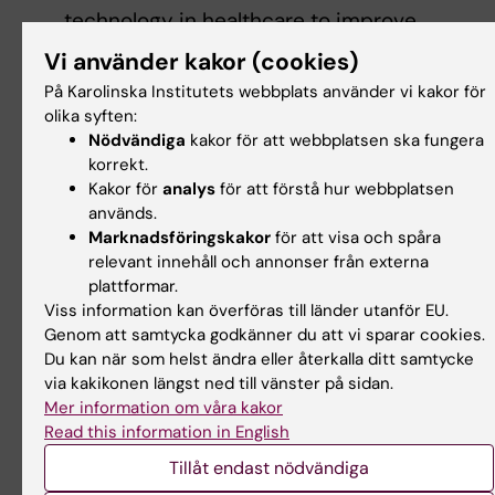
technology in healthcare to improve
participation in everyday life: a scoping rev
Vi använder kakor (cookies)
Disabil Rehabil. 2020 Nov;42(23):3416-3423
På Karolinska Institutets webbplats använder vi kakor för
10.1080/09638288.2019.1592246. Epub 2019
olika syften:
9. PMID: 30966833
Nödvändiga
kakor för att webbplatsen ska fungera
https://pubmed.ncbi.nlm.nih.gov/30966833/
korrekt.
Kakor för
analys
för att förstå hur webbplatsen
Nabsen Marwaa M, Kristensen K.H, Guidetti S
används.
Ytterberg C. Physiotherapists’ and occupati
Marknadsföringskakor
för att visa och spåra
therapists’ perspectives on information and
relevant innehåll och annonser från externa
communication technology in stroke
plattformar.
rehabilitation. PLoS ONE, 2020, 15(8): e0236
Viss information kan överföras till länder utanför EU.
https://doi.org/10.1371/journal.pone.0236831
Genom att samtycka godkänner du att vi sparar cookies.
Du kan när som helst ändra eller återkalla ditt samtycke
Guidetti S, Eriksson G, von Koch L, Johansson
via kakikonen längst ned till vänster på sidan.
Tham K. (2020): Activities in Daily Living: Th
Mer information om våra kakor
development of a new client-centred ADL
Read this information in English
intervention for persons with stroke,
Scand J
Tillåt endast nödvändiga
Occup Ther
. Published online: 09 Dec 2020.