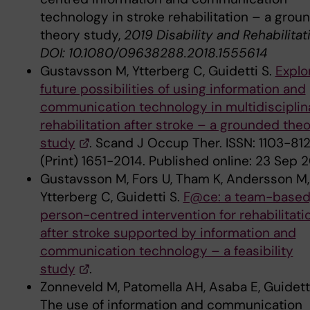
technology in stroke rehabilitation – a grou
theory study,
2019 Disability and Rehabilitat
DOI: 10.1080/09638288.2018.1555614
Gustavsson M, Ytterberg C, Guidetti S.
Explo
future possibilities of using information and
communication technology in multidisciplin
rehabilitation after stroke – a grounded the
study
. Scand J Occup Ther. ISSN: 1103-81
(Print) 1651-2014. Published online: 23 Sep 2
Gustavsson M, Fors U, Tham K, Andersson M,
Ytterberg C, Guidetti S.
F@ce: a team-based
person-centred intervention for rehabilitati
after stroke supported by information and
communication technology – a feasibility
study
.
Zonneveld M, Patomella AH, Asaba E, Guidetti
The use of information and communication