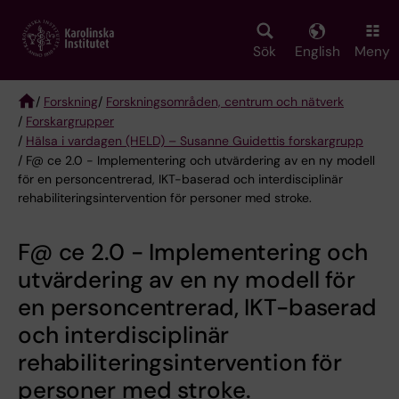
Skip
to
main
Sök
English
Meny
content
/
Forskning
/
Forskningsområden, centrum och nätverk
/
Forskargrupper
Breadcrumb
/
Hälsa i vardagen (HELD) – Susanne Guidettis forskargrupp
/ F@ ce 2.0 - Implementering och utvärdering av en ny modell
för en personcentrerad, IKT-baserad och interdisciplinär
rehabiliteringsintervention för personer med stroke.
F@ ce 2.0 - Implementering och
utvärdering av en ny modell för
en personcentrerad, IKT-baserad
och interdisciplinär
rehabiliteringsintervention för
personer med stroke.