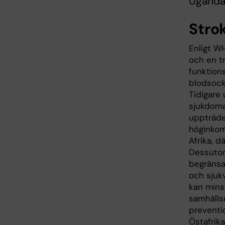
Uganda
Stro
Enligt WH
och en t
funktions
blodsocke
Tidigare
sjukdomar
uppträde
höginkoms
Afrika, 
Dessutom 
begränsa
och sjuk
kan minsk
samhällsn
preventio
Östafrika