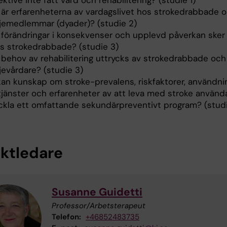
ktive inte fått vård och rehabilitering? (studie 1)
a är erfarenheterna av vardagslivet hos strokedrabbade 
ljemedlemmar (dyader)? (studie 2)
a förändringar i konsekvenser och upplevd påverkan sker 
os strokedrabbade? (studie 3)
a behov av rehabilitering uttrycks av strokedrabbade och
jevårdare? (studie 3)
kan kunskap om stroke-prevalens, riskfaktorer, användni
tjänster och erfarenheter av att leva med stroke använda
ckla ett omfattande sekundärpreventivt program? (studi
ektledare
Susanne Guidetti
Professor/Arbetsterapeut
Telefon:
+46852483735