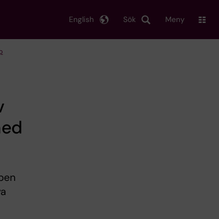
English
Sök
Meny
p
v
med
apen
va