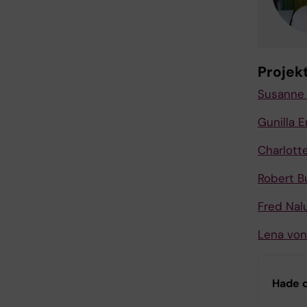
Proje
Susanne 
Gunilla E
Charlott
Robert B
Fred Nal
Lena von
Hade d