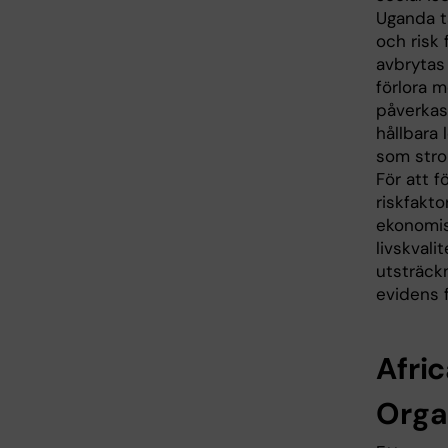
Uganda ta
och risk
avbrytas
förlora 
påverkas
hållbara
som stro
För att 
riskfakto
ekonomis
livskvali
utsträck
evidens 
Afri
Orga