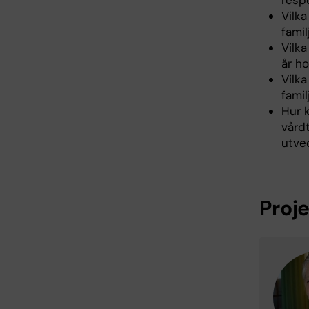
respe
Vilk
fami
Vilk
år h
Vilk
famil
Hur 
vård
utve
Proj