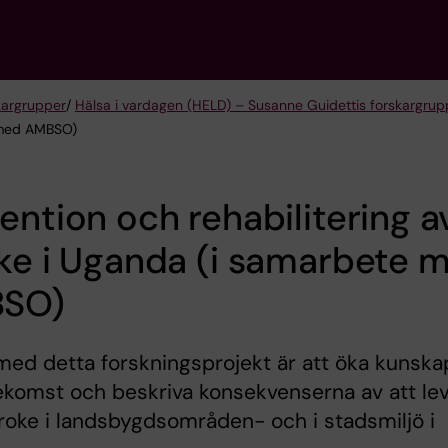
kargrupper
/
Hälsa i vardagen (HELD) – Susanne Guidettis forskargrup
e med AMBSO)
ention och rehabilitering a
ke i Uganda (i samarbete 
SO)
med detta forskningsprojekt är att öka kunsk
komst och beskriva konsekvenserna av att le
oke i landsbygdsområden- och i stadsmiljö i