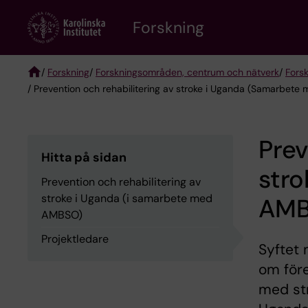
Skip
Forskning
to
main
content
/
Forskning
/
Forskningsområden, centrum och nätverk
/
Fors
/ Prevention och rehabilitering av stroke i Uganda (Samarbet
Breadcrumb
Prev
Hitta på sidan
stro
Prevention och rehabilitering av
stroke i Uganda (i samarbete med
AMB
AMBSO)
Projektledare
Syftet 
om före
med str