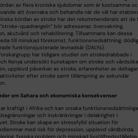
ördan av flera kroniska sjukdomar som är kostsamma o
ävande att övervaka och behandla när de väl har etablera
minska bördan av stroke har det rekommenderats att de 
i ”stroke-quadrangeln” bör adresseras: övervakning,
on, akutvård och rehabilitering. Tillsammans kan dessa
leda till minskad förekomst, funktionsnedsättning, dödli
orade funktionsjusterade levnadsår (DALYs).
 forskargrupp har tidigare studier om strokedrabbade i
ch Kenya undersökt kunskapen om stroke och vårdsök
n, upplevd påverkan av stroke, erfarenheter av deltaga
aktiviteter efter stroke samt tillämpning av sekundär
on.
söder om Sahara och ekonomiska konsekvenser
ar kraftigt i Afrika och kan orsaka funktionsnedsättninga
sbegränsningar och inskränkningar i delaktighet i
vet. Stroke kan skapa en stressfylld situation för
edlemmar med risk för depression, upplevd vårdbörda,
olering, fysiska problem och minskad livstillfredsställelse.