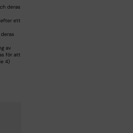
och deras
efter ett
 deras
ng av
s för att
e 4)