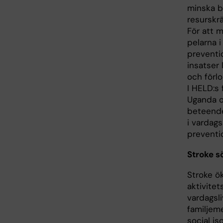
minska b
resurskr
För att 
pelarna 
preventi
insatser 
och förl
I HELD:s
Uganda o
beteende
i vardags
preventi
Stroke 
Stroke ök
aktivitet
vardagsli
familjem
social is