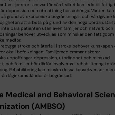
r familjer stort ansvar för vård, vilket kan leda till fatti
 för depression och utmattning hos anhöriga. Vården kan
 på grund av ekonomiska begränsningar, och vårdgivare 
möjligheten att arbeta på grund av den höga bördan. Därf
 inte bara patienten utan även familjer och nätverk och
 lösningar behöver utvecklas som minskar den fattigdom
ke medför.
förebygga stroke och återfall i stroke behöver kunskapen
rer öka i befolkningen. Familjemedlemmar riskerar
ka uppoffringar, depression, utbrändhet och minskad
tet, och familjer bör därför involveras i rehabilitering i stö
ning. Rehabilitering kan minska dessa konsekvenser, men
från låginkomstländer är begränsad.
ca Medical and Behavioral Scie
nization (AMBSO)