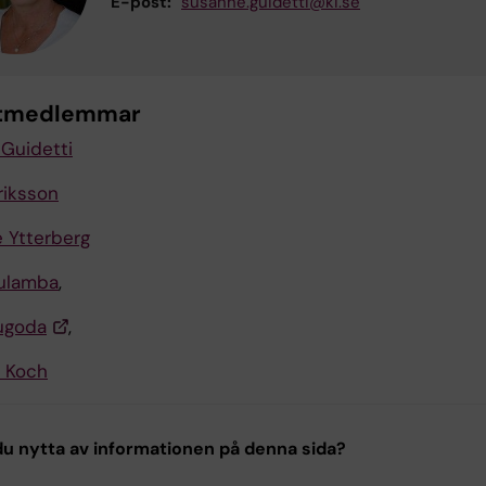
E-post:
susanne.guidetti@ki.se
ktmedlemmar
Guidetti
riksson
e Ytterberg
ulamba
,
ugoda
,
 Koch
u nytta av informationen på denna sida?