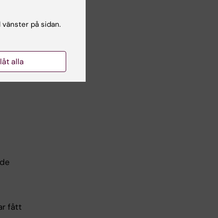
l vänster på sidan.
llåt alla
n
ade
r fått