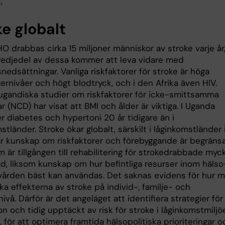
.
ke globalt
O drabbas cirka 15 miljoner människor av stroke varje år
redjedel av dessa kommer att leva vidare med
nedsättningar. Vanliga riskfaktorer för stroke är höga
rnivåer och högt blodtryck, och i den Afrika även HIV.
 ugandiska studier om riskfaktorer för icke-smittsamma
 (NCD) har visat att BMI och ålder är viktiga. I Uganda
r diabetes och hypertoni 20 år tidigare än i
tländer. Stroke ökar globalt, särskilt i låginkomstländer 
där kunskap om riskfaktorer och förebyggande är begräns
är tillgången till rehabilitering för strokedrabbade myc
d, liksom kunskap om hur befintliga resurser inom hälso
vården bäst kan användas. Det saknas evidens för hur 
a effekterna av stroke på individ-, familje- och
ivå. Därför är det angeläget att identifiera strategier för
n och tidig upptäckt av risk för stroke i låginkomstmiljöe
, för att optimera framtida hälsopolitiska prioriteringar o