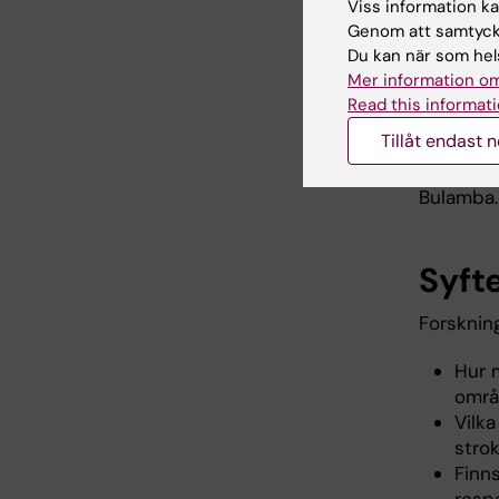
Viss information kan
sig från 
Genom att samtycka
förutsätt
Du kan när som hels
kunskap 
Mer information om
samskapa
Read this informati
forskarg
Tillåt endast 
familjem
och by-do
Bulamba.
Syft
Forsknin
Hur 
områ
Vilk
stro
Finn