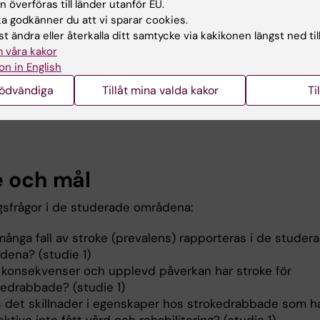
 överföras till länder utanför EU.
dem i höginkomstländer. Detta kan bidra till bättre
 godkänner du att vi sparar cookies.
ningar för preventionsinsatser och rehabilitering. Den
t ändra eller återkalla ditt samtycke via kakikonen längst ned til
som tas fram i projektet kommer att utgöra underlag för
 våra kakor
nde av ett program för sekundärprevention mellan
on in English
ruppen och personer med stroke och deras
nödvändiga
Tillåt mina valda kakor
Ti
edlemmar, lokal hälso- och sjukvårdspersonal, by-äldste
ktorn m fl. (studie 4) Doktorand i projektet är Robert
e och mål
gsfrågor i de studerade områdena:
många fall av stroke (prevalens) rapporteras i de studer
dena? (studie 1)
a konsekvenser och upplevd påverkan har stroke för
kedrabbade? (studie 1)
s det skillnader i egenskaper hos strokedrabbade som ha