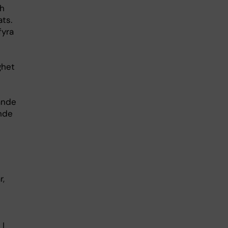
ch
ts.
fyra
ghet
ande
nde
r,
 I