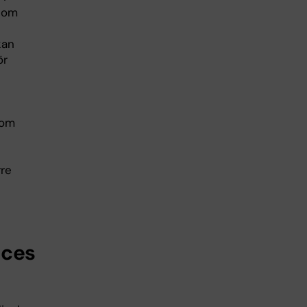
gdom
kan
ör
 om
rre
nces