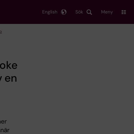
English
Sök
Meny
p
roke
v en
ner
inär