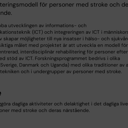
iteringsmodell för personer med stroke och d
ende.
ba utvecklingen av informations- och
ationsteknik (ICT) och integreringen av ICT i människor
v skapar möjligheter till nya insatser i hälso- och sjukvå
iktiga målet med projektet är att utveckla en modell för
trerad, interdisciplinär rehabilitering för personer efter
ed stöd av ICT. Forskningsprogrammet bedrivs i olika
(Sverige, Danmark och Uganda) med olika traditioner av a
tekniken och i undergrupper av personer med stroke.
e
ggöra dagliga aktiviteter och delaktighet i det dagliga live
oner med stroke och deras närstående.