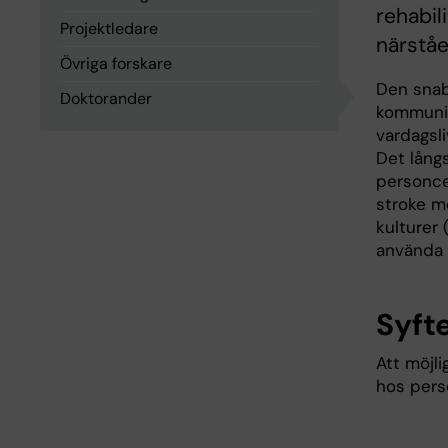
rehabil
Projektledare
närstå
Övriga forskare
Den snab
Doktorander
kommunik
vardagsli
Det långs
personcen
stroke m
kulturer 
använda 
Syft
Att möjli
hos pers