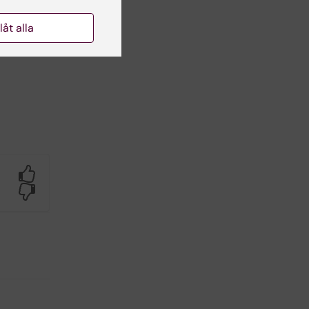
llåt alla
anne
Yes
No