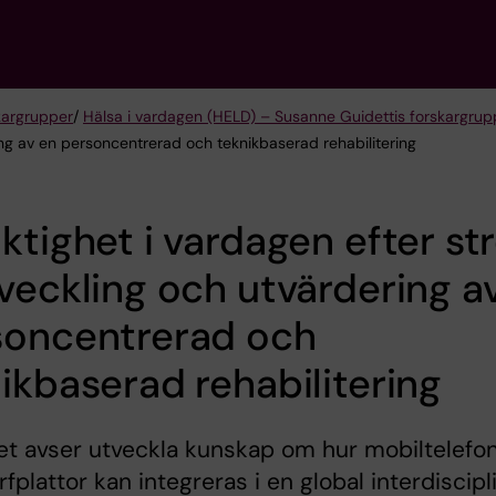
kargrupper
/
Hälsa i vardagen (HELD) – Susanne Guidettis forskargrup
ring av en personcentrerad och teknikbaserad rehabilitering
ktighet i vardagen efter st
veckling och utvärdering a
soncentrerad och
ikbaserad rehabilitering
et avser utveckla kunskap om hur mobiltelefo
urfplattor kan integreras i en global interdiscipl