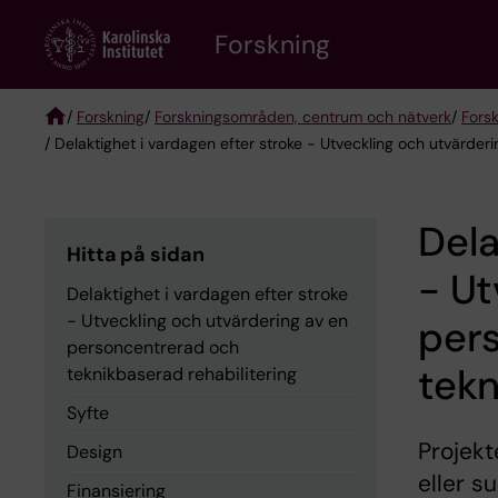
Skip
Forskning
to
main
content
/
Forskning
/
Forskningsområden, centrum och nätverk
/
Fors
/ Delaktighet i vardagen efter stroke - Utveckling och utvärde
Breadcrumb
Dela
Hitta på sidan
- Ut
Delaktighet i vardagen efter stroke
- Utveckling och utvärdering av en
per
personcentrerad och
tekn
teknikbaserad rehabilitering
Syfte
Projekt
Design
eller s
Finansiering