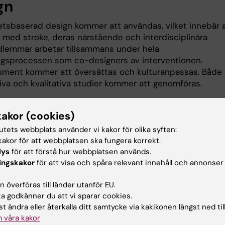
gn
etsbaserad design kommer att användas, vilket innebär 
 med stroke, deras närstående och interdisciplinära
emmar arbetar tillsammans under hela
ngsprocessen som co-designers av interventionen.
ument kommer att översättas och kulturanpassas. Både
tiva och kvalitativa studier kommer att genomföras.
kakor (cookies)
nsiering
tutets webbplats använder vi kakor för olika syften:
la Forskarskolan i Vårdvetenskap, Strokeförbundet
akor för att webbplatsen ska fungera korrekt.
lys
för att förstå hur webbplatsen används.
ingskakor
för att visa och spåra relevant innehåll och annonser
ektledare
 överföras till länder utanför EU.
 godkänner du att vi sparar cookies.
Guidetti
t ändra eller återkalla ditt samtycke via kakikonen längst ned til
 våra kakor