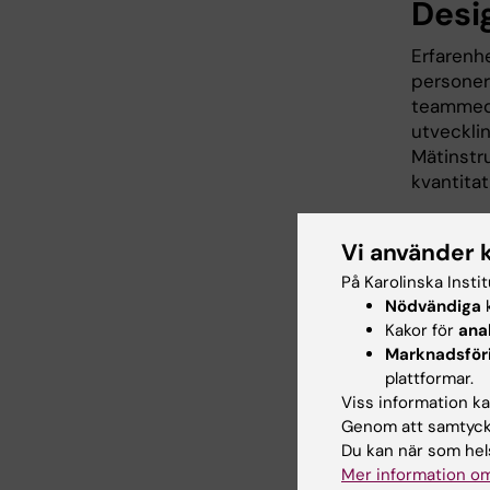
Desi
Erfarenh
personer
teammedl
utveckli
Mätinstr
kvantita
Vi använder 
Fina
På Karolinska Insti
Nationel
Nödvändiga
k
Kakor för
ana
Marknadsför
Proj
plattformar.
Viss information kan
Genom att samtycka
Susanne 
Du kan när som hels
Mer information om