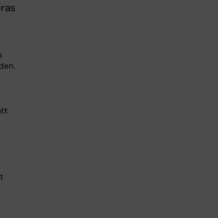
eras
s
rden.
tt
t