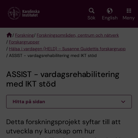
Skip
to
main
Sök
English
Meny
content
/
Forskning
/
Forskningsområden, centrum och nätverk
/
Forskargrupper
Breadcrumb
/
Hälsa i vardagen (HELD) – Susanne Guidettis forskargrupp
/ ASSIST - vardagsrehabilitering med IKT stöd
ASSIST - vardagsrehabilitering
med IKT stöd
Hitta på sidan
Detta forskningsprojekt syftar till att
utveckla ny kunskap om hur