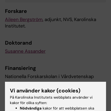
Forskare
Aileen Bergström
, adjunkt, NVS, Karolinska
Institutet.
Doktorand
Susanne Assander
Finansiering
Nationella Forskarskolan i Vårdvetenskap
FORTE programanslag
Vi använder kakor (cookies)
På Karolinska Institutets webbplats använder vi
kakor för olika syften:
Publikationer
Nödvändiga
kakor för att webbplatsen ska