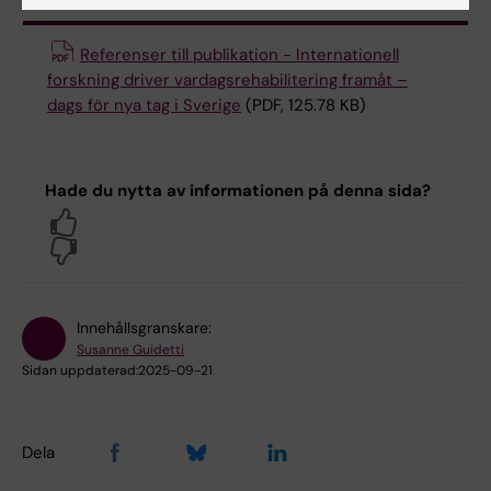
Referenser till publikation - Internationell
forskning driver vardagsrehabilitering framåt –
dags för nya tag i Sverige
(PDF, 125.78 KB)
Hade du nytta av informationen på denna sida?
Yes
No
Innehållsgranskare:
Susanne Guidetti
Sidan uppdaterad:
2025-09-21
Dela