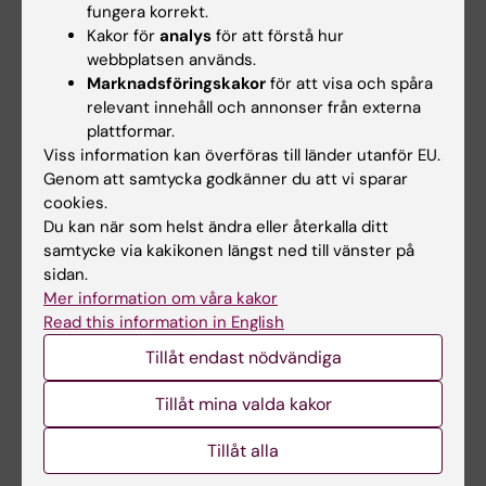
Assander, S., Guidetti, S., & Bergström, A.
fungera korrekt.
Internationell forskning driver
Kakor för
analys
för att förstå hur
webbplatsen används.
vardagsrehabilitering framåt – dags för nya
Marknadsföringskakor
för att visa och spåra
tag i Sverige. 2020. Tidningen Ä. Se referenser
relevant innehåll och annonser från externa
till artikeln längre ned på sidan. [Artikeln finns
plattformar.
ej tillgängliggjord digitalt. Du kan kontakta
Viss information kan överföras till länder utanför EU.
utgivande förlag
för att få tillgång till
Genom att samtycka godkänner du att vi sparar
artikeln.]
cookies.
Du kan när som helst ändra eller återkalla ditt
Bergström A, Borell L, Meijer S, &
Guidetti S
.
samtycke via kakikonen längst ned till vänster på
sidan.
(2019).
Evaluation of an intervention
Mer information om våra kakor
addressing a reablement programme for
Read this information in English
older, community-dwelling persons in
Tillåt endast nödvändiga
Sweden (ASSIST 1.0): a protocol for a
feasibility study
. BMJ Open.
Tillåt mina valda kakor
Tillåt alla
Övriga dokument