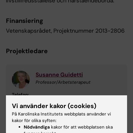
livstillfredsställelse och närståendebörda.
Finansiering
Vetenskapsrådet, Projektnummer 2013-2806
Projektledare
Susanne Guidetti
Professor/Arbetsterapeut
Telefon:
+46852483735
Vi använder kakor (cookies)
E-post:
På Karolinska Institutets webbplats använder vi
susanne.guidetti@ki.se
kakor för olika syften:
Nödvändiga
kakor för att webbplatsen ska