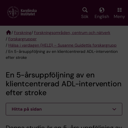
Skip
to
main
Sök
English
Meny
content
/
Forskning
/
Forskningsområden, centrum och nätverk
/
Forskargrupper
Breadcrumb
/
Hälsa i vardagen (HELD) – Susanne Guidettis forskargrupp
/ En 5-årsuppföljning av en klientcentrerad ADL-intervention
efter stroke
En 5-årsuppföljning av en
klientcentrerad ADL-intervention
efter stroke
Hitta på sidan
Denna studie är en 5-års uppföljning av