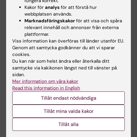
Övriga forskare
fungera korrekt.
Kakor för
analys
för att förstå hur
Gunilla Eriksson, Ulla Johansson, Kerstin Tham,
webbplatsen används.
Lena von Koch, Charlotte Ytterberg, Annicka
Marknadsföringskakor
för att visa och spåra
Hedman, Anna Brorsson och Mandana
relevant innehåll och annonser från externa
plattformar.
Fallahpour.
Viss information kan överföras till länder utanför EU.
Genom att samtycka godkänner du att vi sparar
cookies.
Hade du nytta av informationen på denna sida?
Du kan när som helst ändra eller återkalla ditt
Yes
samtycke via kakikonen längst ned till vänster på
No
sidan.
Mer information om våra kakor
Read this information in English
Redaktör:
Héléne von Strauss
Tillåt endast nödvändiga
Sidan uppdaterad:
2025-09-21
Tillåt mina valda kakor
Dela
Tillåt alla