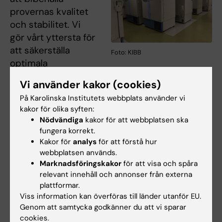
provernas kvalitet
och stabilitet. Vi
gör vårt yttersta för
att säkerställa
Foto: KIBB
optimala
förvaringsförhållanden för varje provtyp. Våra
Vi använder kakor (cookies)
förvaringstjänster tillgodoser en mängd olika
På Karolinska Institutets webbplats använder vi
behov och erbjuder anpassningsbara
kakor för olika syften:
lösningar för att tillgodose nästan alla typer av
Nödvändiga
kakor för att webbplatsen ska
prover.
fungera korrekt.
Kakor för
analys
för att förstå hur
Prover som behandlas på KI Biobank kan
webbplatsen används.
förvaras vid rumstemperatur, -20℃, -80℃
Marknadsföringskakor
för att visa och spåra
eller -180℃ enligt kundens
relevant innehåll och annonser från externa
plattformar.
rekommendationer. Vi har också ett
Viss information kan överföras till länder utanför EU.
toppmodernt automatiserat system för
Genom att samtycka godkänner du att vi sparar
provlagring och utplock av prov som kan lagra
cookies.