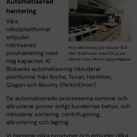
Automatiserad
hantering
Våra
robotplattformar
erbjuder
robitiserad
Prov alikvoteras på robotar till 8
provhantering med
eller 16 alikvoter med 225 µl per
alikvot. Foto: Mirra Luboya Ngalula
hög kapacitet. KI
Biobanks automatisering inkluderar
plattformar från Roche, Tecan, Hamilton,
Qiagen och Revvity (PerkinElmer).
De automatiserade processerna sorterar och
alikvoterar prover enligt kundernas behov, och
inkluderar sortering, centrifugering,
alikvotering och lagring.
Vi hanterar olika provtyper och erbjuder olika