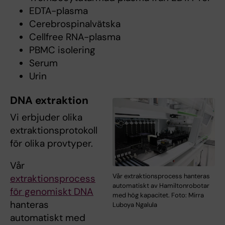
EDTA-plasma
Cerebrospinalvätska
Cellfree RNA-plasma
PBMC isolering
Serum
Urin
DNA extraktion
Vi erbjuder olika
extraktionsprotokoll
för olika provtyper.
Vår
Vår extraktionsprocess hanteras
extraktionsprocess
automatiskt av Hamiltonrobotar
för genomiskt DNA
med hög kapacitet. Foto: Mirra
hanteras
Luboya Ngalula
automatiskt med