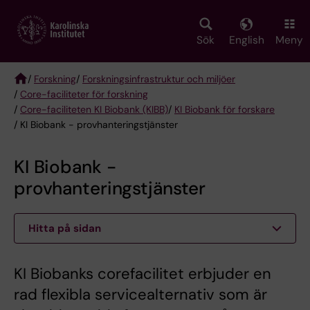
Skip
to
main
Sök
English
Meny
content
/
Forskning
/
Forskningsinfrastruktur och miljöer
/
Core-faciliteter för forskning
Breadcrumb
/
Core-faciliteten KI Biobank (KIBB)
/
KI Biobank för forskare
/ KI Biobank - provhanteringstjänster
KI Biobank -
provhanteringstjänster
Hitta på sidan
KI Biobanks corefacilitet erbjuder en
rad flexibla servicealternativ som är