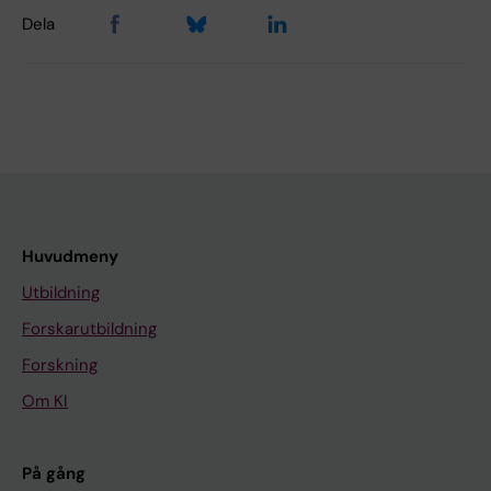
Dela
Huvudmeny
Utbildning
Forskarutbildning
Forskning
Om KI
På gång