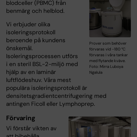
blodceller (PBMC) från
benmärg och helblod.
Vi erbjuder olika
isoleringsprotokoll
beroende på kundens
Prover som behöver
önskemål.
förvaras vid -180 °C
Isoleringsprocessen utförs
förvaras i våra tankar
med flytande kväve.
i en steril BSL-2-miljö med
Foto: Mirra Luboya
hjälp av en laminär
Ngalula
luftflödeshuv. Våra mest
populära isoleringsprotokoll är
densitetsgradientcentrifugering med
antingen Ficoll eller Lymphoprep.
Förvaring
Vi förstår vikten av
att bibehålla