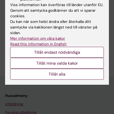
Viss information kan överföras till länder utanför EU.
Genom att samtycka godkänner du att vi sparar
cookies.
Redaktör:
Camilla Lagerberg
Du kan när som helst ändra eller återkalla ditt
Sidan uppdaterad:
2026-04-02
samtycke via kakikonen längst ned till vänster på
sidan.
Mer information om våra kakor
Dela
Read this information in English
Tillåt endast nödvändiga
Tillåt mina valda kakor
Tillåt alla
Huvudmeny
Utbildning
Forskarutbildning