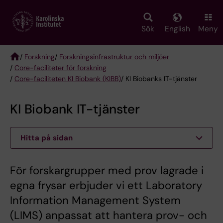
Skip
to
main
Sök
English
Meny
content
/
Forskning
/
Forskningsinfrastruktur och miljöer
/
Core-faciliteter för forskning
Breadcrumb
/
Core-faciliteten KI Biobank (KIBB)
/ KI Biobanks IT-tjänster
KI Biobank IT-tjänster
Hitta på sidan
För forskargrupper med prov lagrade i
egna frysar erbjuder vi ett Laboratory
Information Management System
(LIMS) anpassat att hantera prov- och