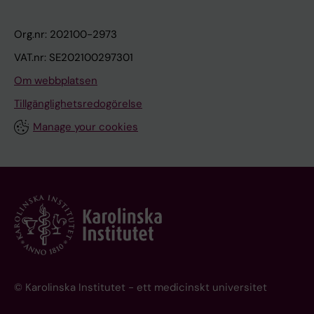
Org.nr: 202100-2973
VAT.nr: SE202100297301
Om webbplatsen
Tillgänglighetsredogörelse
Manage your cookies
© Karolinska Institutet - ett medicinskt universitet