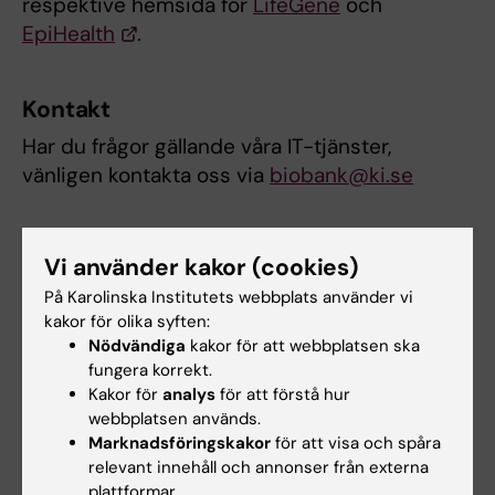
respektive hemsida för
LifeGene
och
EpiHealth
.
Kontakt
Har du frågor gällande våra IT-tjänster,
vänligen kontakta oss via
biobank@ki.se
Priser för IT-tjänster
Vi använder kakor (cookies)
På Karolinska Institutets webbplats använder vi
kakor för olika syften:
Prislista KI Biobanks IT-tjänster 2026
(PDF,
Nödvändiga
kakor för att webbplatsen ska
161.73 KB)
fungera korrekt.
Kakor för
analys
för att förstå hur
webbplatsen används.
Hade du nytta av informationen på denna sida?
Marknadsföringskakor
för att visa och spåra
Yes
relevant innehåll och annonser från externa
plattformar.
No