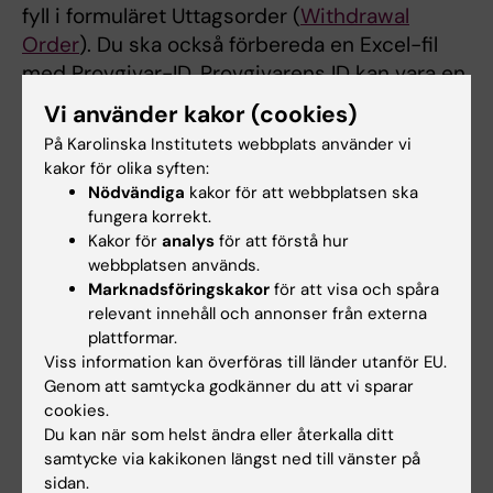
fyll i formuläret Uttagsorder (
Withdrawal
Order
). Du ska också förbereda en Excel-fil
med Provgivar-ID. Provgivarens ID kan vara en
av två typer, antingen CDK (Customer Donor
Vi använder kakor (cookies)
Key) eller RID (Referral ID).
På Karolinska Institutets webbplats använder vi
kakor för olika syften:
Withdrawal Order
, med ansvarig forskares
Nödvändiga
kakor för att webbplatsen ska
underskrift, ska skickas via e-post till
fungera korrekt.
biobank@ki.se
. Du kommer att få
Kakor för
analys
för att förstå hur
inloggningsuppgifter till en server så att du
webbplatsen används.
Marknadsföringskakor
för att visa och spåra
kan ladda upp din fil med provgivar-ID.
relevant innehåll och annonser från externa
plattformar.
Om dina prover ska skickas för analys måste
Viss information kan överföras till länder utanför EU.
du ha ett materialöverföringsavtal (MTA), se
Genom att samtycka godkänner du att vi sparar
ovan under Avtal.
cookies.
Du kan när som helst ändra eller återkalla ditt
Uttag från LifeGene eller EpiHealth
samtycke via kakikonen längst ned till vänster på
sidan.