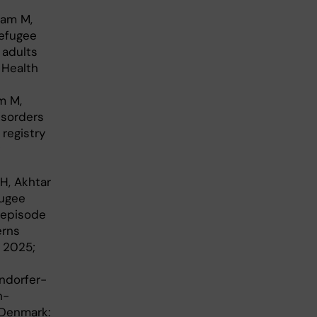
dam M,
refugee
 adults
 Health
m M,
isorders
registry
H, Akhtar
fugee
-episode
erns
y 2025;
endorfer-
n-
 Denmark: