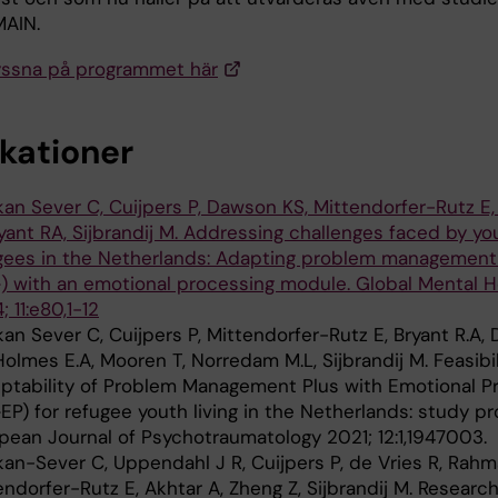
AIN.
yssna på programmet här
ikationer
kan Sever C, Cuijpers P, Dawson KS, Mittendorfer-Rutz E,
ryant RA, Sijbrandij M. Addressing challenges faced by y
gees in the Netherlands: Adapting problem management
) with an emotional processing module. Global Mental H
 11:e80,1-12
kan Sever C, Cuijpers P, Mittendorfer-Rutz E, Bryant R.A
 Holmes E.A, Mooren T, Norredam M.L, Sijbrandij M. Feasibi
ptability of Problem Management Plus with Emotional P
EP) for refugee youth living in the Netherlands: study pr
pean Journal of Psychotraumatology 2021; 12:1,1947003.
kan-Sever C, Uppendahl J R, Cuijpers P, de Vries R, Rahm
endorfer-Rutz E, Akhtar A, Zheng Z, Sijbrandij M. Research