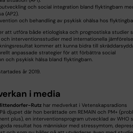
la situation (AP1).
outveckling och social integration bland flyktingbarn me
sa (AP2).
rvention och behandling av psykisk ohälsa hos flyktingba
r att utföra både etiologiska och prognostiska studier 
 och interventionsstudier med internationella jämförelse
skningsresultat kommer att kunna bidra till skräddarsydd
rellt anpassade strategier för att förbättra social
on och psykisk hälsa bland flyktingbarn.
tartades år 2019.
erkan i media
Mittendorfer-Rutz
har medverkat i Vetenskapsradions
På djupet där hon berättade om REMAIN och PM+ (prob
nt plus), en interventionsprogram utvecklad av WHO 
t goda resultat hos människor med stressymtom, depres
st och som nu håller på att utvärderas även med studie