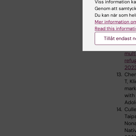
Viss information kan
Chen
Genom att samtycka
P. A
Du kan när som hels
labo
Mer information om
youn
Read this informati
Pers
Tillåt endast 
Chen
P. A
mult
refu
2023
Chen
T, K
mark
with
Adol
Cull
Taip
Nona
Nati