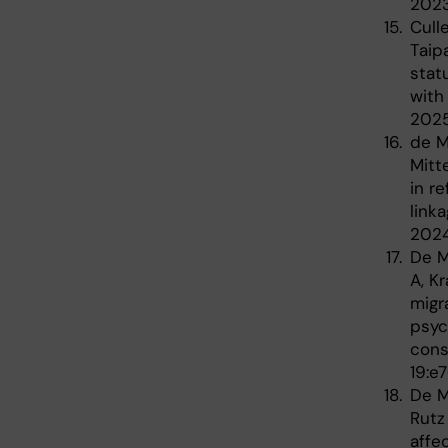
2023
Cull
Taip
stat
with
2025
de M
Mitt
in r
link
2024
De M
A, K
migr
psyc
cons
19:e
De M
Rutz
affe