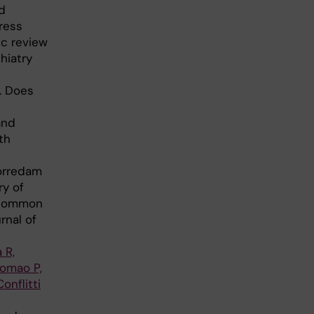
d
ress
ic review
hiatry
. Does
and
th
Norredam
ry of
d common
rnal of
 R,
Romao P,
onflitti