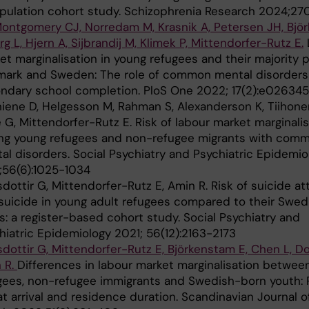
pulation cohort study. Schizophrenia Research 2024;27
ontgomery CJ, Norredam M, Krasnik A, Petersen JH, Bjö
rg L, Hjern A, Sijbrandij M, Klimek P, Mittendorfer-Rutz E.
et marginalisation in young refugees and their majority p
ark and Sweden: The role of common mental disorders
ndary school completion. PloS One 2022; 17(2):e026345
hiene D, Helgesson M, Rahman S, Alexanderson K, Tiihonen
e G, Mittendorfer-Rutz E. Risk of labour market marginali
g young refugees and non-refugee migrants with com
al disorders. Social Psychiatry and Psychiatric Epidemio
;56(6):1025-1034
sdottir G, Mittendorfer-Rutz E, Amin R. Risk of suicide a
suicide in young adult refugees compared to their Swe
s: a register-based cohort study. Social Psychiatry and
hiatric Epidemiology 2021; 56(12):2163-2173
sdottir G, Mittendorfer-Rutz E, Björkenstam E, Chen L, Do
 R.
Differences in labour market marginalisation betwee
gees, non-refugee immigrants and Swedish-born youth: R
at arrival and residence duration. Scandinavian Journal o