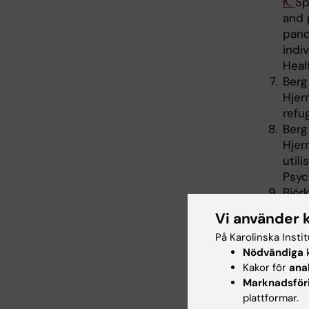
K.
Sp
and 
pand
indi
Heal
Berg
Hjer
refu
Berg
Hjer
util
Psyc
Björ
CJ, 
Vi använder 
refu
På Karolinska Insti
Jour
Nödvändiga
k
Björ
Kakor för
ana
CJ, 
Marknadsför
betw
plattformar.
Psyc