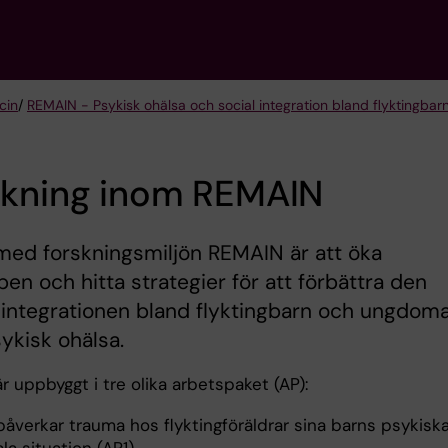
cin
/
REMAIN - Psykisk ohälsa och social integration bland flyktingbar
skning inom REMAIN
med forskningsmiljön REMAIN är att öka
en och hitta strategier för att förbättra den
 integrationen bland flyktingbarn och ungdom
ykisk ohälsa.
 uppbyggt i tre olika arbetspaket (AP):
påverkar trauma hos flyktingföräldrar sina barns psykisk