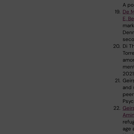
A po
De M
E, Be
mark
Denm
seco
Di T
Torr
amon
ment
2021
Geir
and 
peer
Psyc
Geir
Amin
refu
age 