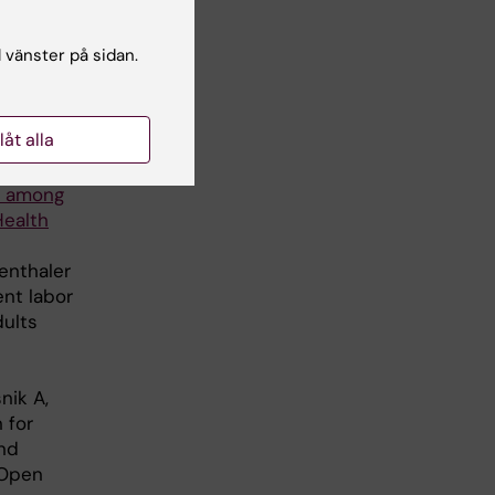
, Klimek
quent
l vänster på sidan.
orn
urnal of
llåt alla
, Klimek
n among
Health
enthaler
ent labor
dults
nik A,
 for
and
 Open