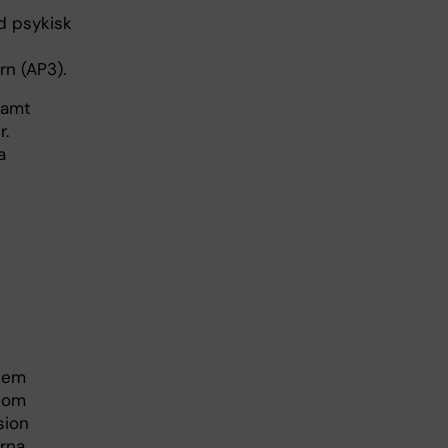
d psykisk
rn (AP3).
samt
r.
a
lem
som
sion
rna