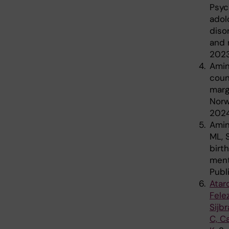
Psyc
adol
diso
and 
2023
Amin
coun
marg
Norw
2024
Amin
ML, 
birt
ment
Publ
Atar
Fele
Sijb
C, C