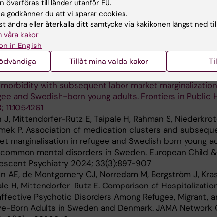
 överföras till länder utanför EU.
 J, Mittendorfer-Rutz E, Berg L, Norredam M, Sijbrandij M
 godkänner du att vi sparar cookies.
ssociations between multimorbidity patterns and subse
t ändra eller återkalla ditt samtycke via kakikonen längst ned til
r market marginalization among refugees and Swedish-b
 våra kakor
g adults – A nationwide register-based cohort study. Jo
on in English
onalized Medicine 2021, 11, 1305.
nödvändiga
Tillåt mina valda kakor
Ti
 J, Mittendorfer-Rutz E, Berg L, Norredam M, Sijbrandij M
ssociation of common mental disorders and related
imorbidity with subsequent labor market marginalizatio
gee and Swedish-born young adults. Frontiers in Public 
; 11:1054261
 J, Mittendorfer-Rutz E, Taipale H, Rahman S, Niederkrot
limek P. Association of medication clusters and subsequ
et marginalisation in refugee and Swedish born young a
 common mental disorders in Sweden. European Child &
escent Psychiatry 2024; 33(3):897-907
en AE, de Montgomery CJ, Norredam M, Bergström J, Kras
ale H, Mittendorfer-Rutz E. Comparison of Hospitalization
ffective Psychotic Disorders Among Refugee, Migrant, 
ve-Born Adults in Sweden and Denmark. JAMA Network