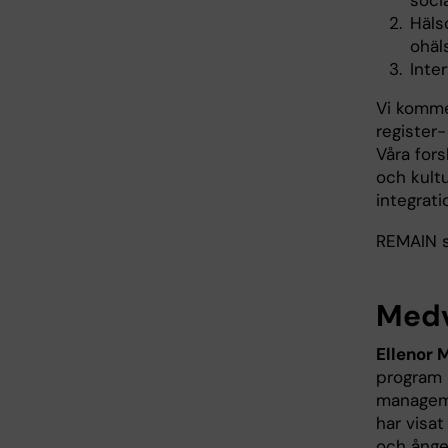
socia
Häls
ohäl
Inte
Vi komme
register-
Våra for
och kultu
integrati
REMAIN s
Medv
Ellenor 
program 
manageme
har visa
och ånge