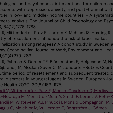
hological and psychosocial interventions for children an
oscents with depression, anxiety, and post-traumatic st
rder in low- and middle-income countries – A systemat
meta-analysis. The Journal of Child Psychology and Psyc
; 64(12):1776-1788
 R, Mittendorfer-Rutz E, Undem K, Mehlum IS, Hasting RL
try of resettlement influence the risk of labor market
inalization among refugees? A cohort study in Sweden 
ay. Scandinavian Journal of Work, Environment and Heal
;50(4):279-289
 R, Rahman S, Dorner TE, Björkenstam E, Helgesson M, 
Sijbrandij M, Alozkan Sever C, Mittendorfer-Rutz E. Count
h, time period of resettlement and subsequent treate
al disorders in young refugees in Sweden. European Jou
ic Health 2020; 30(6):1169-1175.
odi V, Mittendorfer-Rutz E, Morillo-Cuadrado D, Mediavilla
z-Nobrega M, Monistrol-Mula A, Smith P, Lorant V, Petri-
randij M, Witteveen AB, Pinucci I, Monzio Compagnoni M, C
aggiu G, Melchior M, Vuillermoz C, Bergström J, Gémes