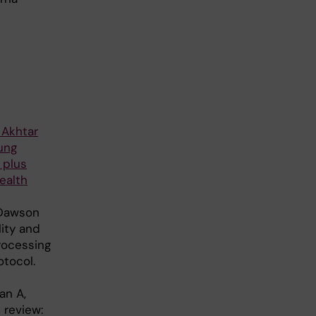
 Akhtar
oung
 plus
ealth
, Dawson
lity and
rocessing
otocol.
an A,
 review: