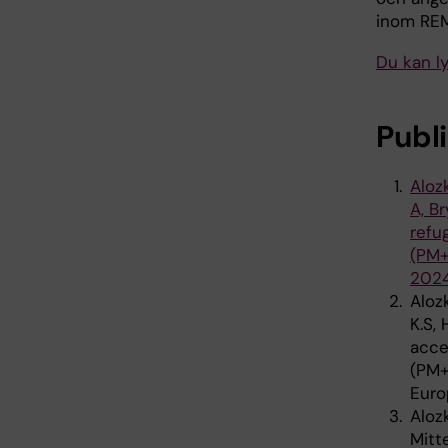
inom REM
Du kan l
Publ
Aloz
A, B
refu
(PM+
2024;
Aloz
K.S,
acce
(PM+
Euro
Aloz
Mitt