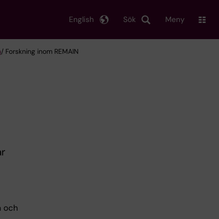
English
Sök
Meny
n
/ Forskning inom REMAIN
ar
a och