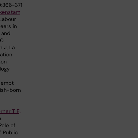
0:366-371
rkenstam
Labour
eers in
 and
0.
 J, La
sation
mon
logy
ttempt
dish-born
rner T E,
n
ole of
f Public