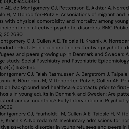
; 6(10): e2336848
en AE, de Montgomery CJ, Pettersson E, Akhtar A, Norre
ale H, Mittendorfer-Rutz E. Associations of migrant and 
us with physical comorbidity and mortality among young
 incident non-affective psychotic disorders. BMC Public
; 25:2680
ontgomery C J, Cullen A E, Taipale H, Krasnik A, Norreda
endorfer-Rutz E. Incidence of non-affective psychotic d
efugees and peers growing up in Denmark and Sweden: A 
age study. Social Psychiatry and Psychiatric Epidemiology
;59(7):1153-1165
ontgomery CJ, Falah Rasmussen A, Bergström J, Taipale 
rasnik A, Nörredam M, Mittendorfer-Rutz E, Cullen AE. Re
ation background and healthcare contacts prior to first
hosis in young adults in Denmark and Sweden: Are patt
istent across countries? Early Intervention in Psychiatr
70039
ontgomery CJ, Faurholdt I M, Cullen A E, Taipale H, Mitt
 E, Krasnik A, Norredam M. Involuntary admissions for no
ctive psychotic disorder in young refugees and peers in