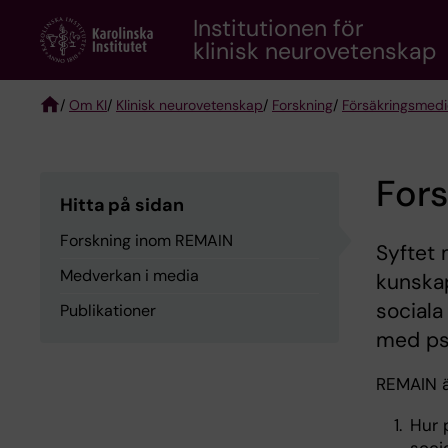
Skip
Institutionen för
to
klinisk neurovetenskap
main
content
/
Om KI
/
Klinisk neurovetenskap
/
Forskning
/
Försäkringsmedi
Breadcrumb
For
Hitta på sidan
Forskning inom REMAIN
Syftet 
Medverkan i media
kunskap
sociala
Publikationer
med ps
REMAIN är
Hur 