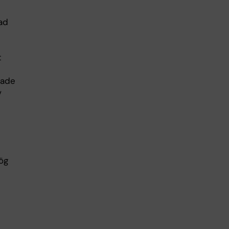
ad
t
pade
v
hög