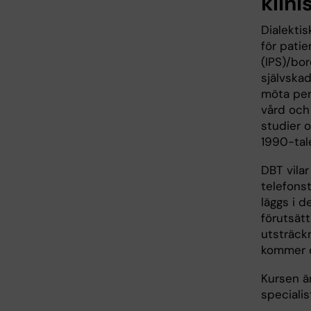
klini
Dialekti
för patie
(IPS)/bo
självska
möta per
vård och
studier 
1990-tale
DBT vilar
telefons
läggs i d
förutsätt
utsträck
kommer o
Kursen ä
specialis