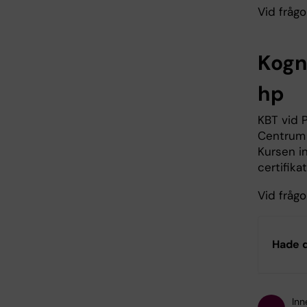
Vid frågo
Kogn
hp
KBT vid 
Centrum 
Kursen i
certifika
Vid frågo
Hade d
Inn