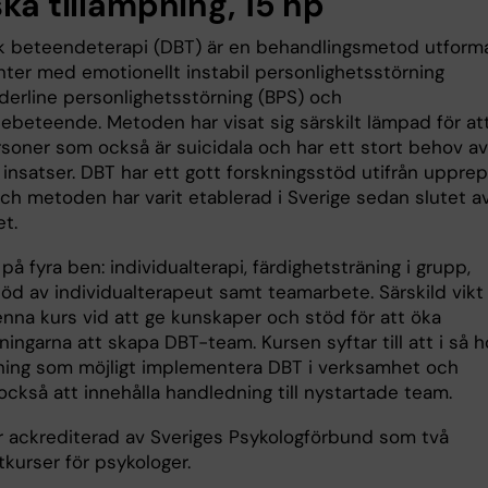
ska tillämpning, 15 hp
sk beteendeterapi (DBT) är en behandlingsmetod utform
nter med emotionellt instabil personlighetsstörning
rderline personlighetsstörning (BPS) och
debeteende. Metoden har visat sig särskilt lämpad för at
soner som också är suicidala och har ett stort behov av
 insatser. DBT har ett gott forskningsstöd utifrån uppre
och metoden har varit etablerad i Sverige sedan slutet a
t.
 på fyra ben: individualterapi, färdighetsträning i grupp,
töd av individualterapeut samt teamarbete. Särskild vikt
enna kurs vid att ge kunskaper och stöd för att öka
ningarna att skapa DBT-team. Kursen syftar till att i så 
ning som möjligt implementera DBT i verksamhet och
ckså att innehålla handledning till nystartade team.
r ackrediterad av Sveriges Psykologförbund som två
tkurser för psykologer.