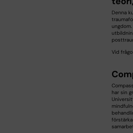
teori
Denna ku
traumafo
ungdom. 
utbildni
posttrau
Vid frågo
Comp
Compassi
har sin g
Universi
mindfuln
behandli
förstärka
samarbet