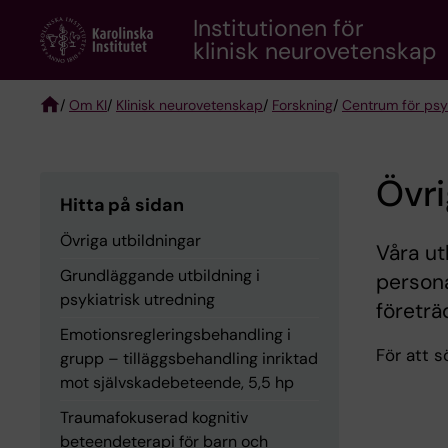
Skip
Institutionen för
to
klinisk neurovetenskap
main
content
/
Om KI
/
Klinisk neurovetenskap
/
Forskning
/
Centrum för psyk
Breadcrumb
Övri
Hitta på sidan
Övriga utbildningar
Våra ut
Grundläggande utbildning i
persona
psykiatrisk utredning
företrä
Emotionsregleringsbehandling i
För att 
grupp – tilläggsbehandling inriktad
mot självskadebeteende, 5,5 hp
Traumafokuserad kognitiv
beteendeterapi för barn och