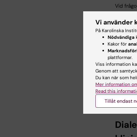
Vid frågo
Vi använder 
Grun
På Karolinska Insti
Nödvändiga
k
comm
Kakor för
ana
Marknadsför
Detta är
plattformar.
med psyko
Viss information kan
teoretis
Genom att samtycka
patienta
Du kan när som hels
områden 
Mer information om
medicins
Read this informati
Tillåt endast 
Vid frågo
Dial