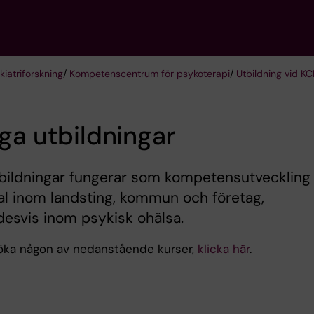
iatriforskning
/
Kompetenscentrum för psykoterapi
/
Utbildning vid KC
ga utbildningar
bildningar fungerar som kompetensutveckling 
l inom landsting, kommun och företag,
desvis inom psykisk ohälsa.
söka någon av nedanstående kurser,
klicka här
.