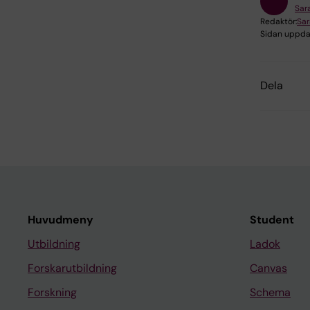
Sar
Redaktör:
Sar
Sidan uppda
Dela
Huvudmeny
Student
Utbildning
Ladok
Forskarutbildning
Canvas
Forskning
Schema