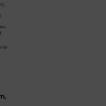
T).
l
den,
g
 för
m,