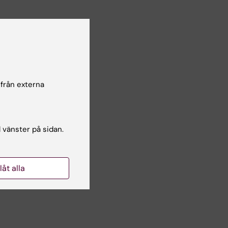
 från externa
ålla
kt
a
l vänster på sidan.
T i
llåt alla