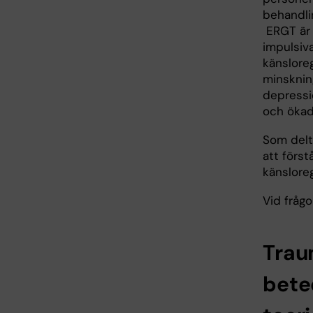
behandli
ERGT är 
impulsiv
känsloreg
minsknin
depressi
och ökad 
Som delta
att först
känsloreg
Vid frågo
Trau
bete