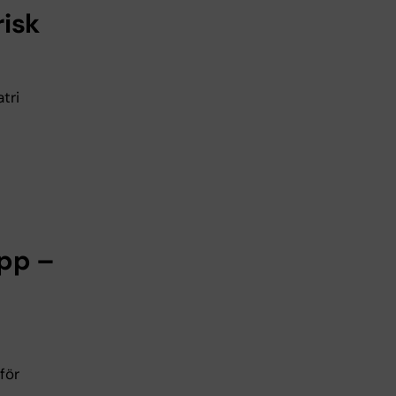
risk
tri
upp –
för