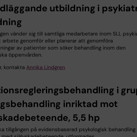
dläggande utbildning i psykiat
dning
gen vänder sig till samtliga medarbetare inom SLL psykia
tt arbete genomför eller planerar att genomföra
ningar av patienter som söker behandling inom den
iska öppenvården.
r, kontakta
Annika Lindgren
ionsregleringsbehandling i gr
äggsbehandling inriktad mot
vskadebeteende, 5,5 hp
öka tillgången på evidensbaserad psykologisk behandling 
 med självskadebeteende, utformades