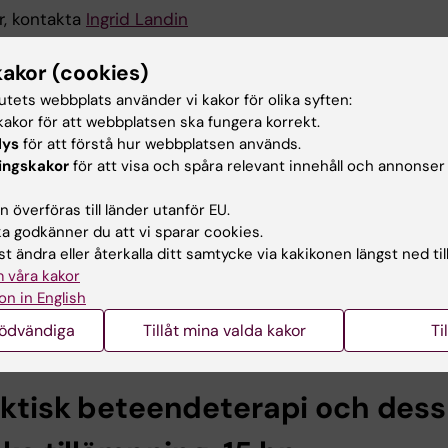
r, kontakta
Ingrid Landin
kakor (cookies)
dutbildning i Acceptance and
tutets webbplats använder vi kakor för olika syften:
akor för att webbplatsen ska fungera korrekt.
itment therapy, 7,5 hp
lys
för att förstå hur webbplatsen används.
ingskakor
för att visa och spåra relevant innehåll och annonser
 en kvalitetsgranskad ACT-utbildning för dig som arbetar
logisk behandling. Du får träna dina färdigheter och erh
 överföras till länder utanför EU.
k och praktisk kunskap om hur ACT kan användas i klinis
 godkänner du att vi sparar cookies.
rbete. Lärargruppen är världsledande inom sina specifik
t ändra eller återkalla ditt samtycke via kakikonen längst ned til
inom ACT och har även varit del av att implementera AC
 våra kakor
ka, psykiatriska och prestationshöjande sammanhang.
on in English
nödvändiga
Tillåt mina valda kakor
Ti
r, kontakta
Lina Collsiöö
ektisk beteendeterapi och dess