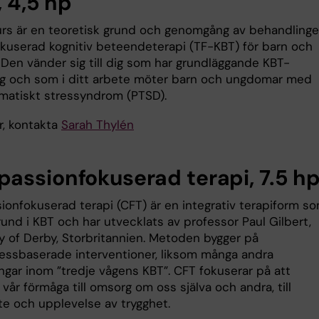
, 4,5 hp
rs är en teoretisk grund och genomgång av behandling
kuserad kognitiv beteendeterapi (TF-KBT) för barn och
Den vänder sig till dig som har grundläggande KBT-
ng och som i ditt arbete möter barn och ungdomar med
matiskt stressyndrom (PTSD).
r, kontakta
Sarah Thylén
assionfokuserad terapi, 7.5 h
onfokuserad terapi (CFT) är en integrativ terapiform s
rund i KBT och har utvecklats av professor Paul Gilbert,
ty of Derby, Storbritannien. Metoden bygger på
essbaserade interventioner, liksom många andra
ngar inom ”tredje vågens KBT”. CFT fokuserar på att
 vår förmåga till omsorg om oss själva och andra, till
e och upplevelse av trygghet.