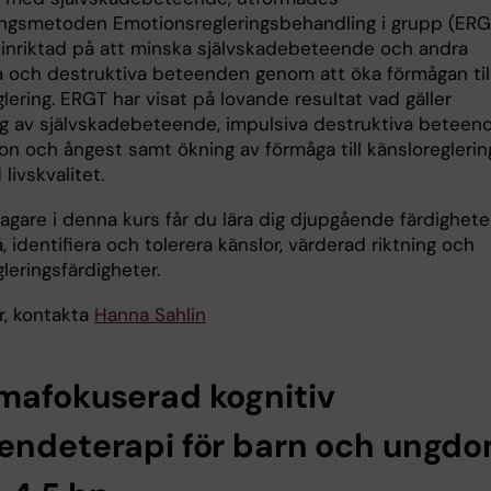
ngsmetoden Emotionsregleringsbehandling i grupp (ERG
inriktad på att minska självskadebeteende och andra
a och destruktiva beteenden genom att öka förmågan til
lering. ERGT har visat på lovande resultat vad gäller
g av självskadebeteende, impulsiva destruktiva beteen
on och ångest samt ökning av förmåga till känsloreglerin
livskvalitet.
gare i denna kurs får du lära dig djupgående färdigheter
å, identifiera och tolerera känslor, värderad riktning och
leringsfärdigheter.
r, kontakta
Hanna Sahlin
mafokuserad kognitiv
endeterapi för barn och ungdo