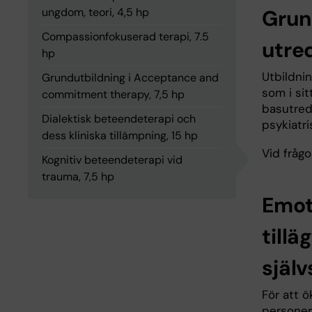
ungdom, teori, 4,5 hp
Grun
Compassionfokuserad terapi, 7.5
utre
hp
Utbildnin
Grundutbildning i Acceptance and
som i si
commitment therapy, 7,5 hp
basutred
Dialektisk beteendeterapi och
psykiatr
dess kliniska tillämpning, 15 hp
Vid frågo
Kognitiv beteendeterapi vid
trauma, 7,5 hp
Emot
till
själ
För att 
personer