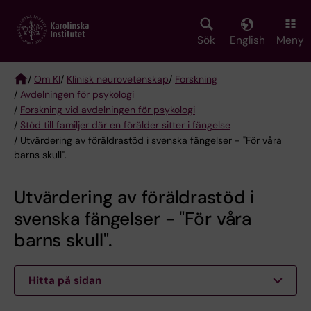
Skip
to
main
Sök
English
Meny
content
/
Om KI
/
Klinisk neurovetenskap
/
Forskning
/
Avdelningen för psykologi
Breadcrumb
/
Forskning vid avdelningen för psykologi
/
Stöd till familjer där en förälder sitter i fängelse
/ Utvärdering av föräldrastöd i svenska fängelser - "För våra
barns skull".
Utvärdering av föräldrastöd i
svenska fängelser - "För våra
barns skull".
Hitta på sidan