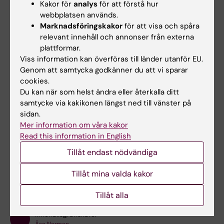
Kakor för
analys
för att förstå hur
webbplatsen används.
Publicerade artiklar
Marknadsföringskakor
för att visa och spåra
relevant innehåll och annonser från externa
Mer om utvärderingens resultat kan du läsa
plattformar.
om i de publicerade artiklarna:
Viss information kan överföras till länder utanför EU.
Genom att samtycka godkänner du att vi sparar
Effekter av insatser
cookies.
Du kan när som helst ändra eller återkalla ditt
Föräldrars upplevelse av deltagande
samtycke via kakikonen längst ned till vänster på
sidan.
Personals upplevelse av genomförande
Mer information om våra kakor
Read this information in English
Hade du nytta av informationen på denna sida?
Tillåt endast nödvändiga
Yes
Tillåt mina valda kakor
No
Tillåt alla
Innehållsgranskare: