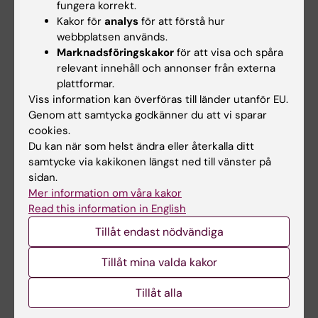
fungera korrekt.
Kakor för
analys
för att förstå hur
webbplatsen används.
Medarbetare och kontakt
Marknadsföringskakor
för att visa och spåra
relevant innehåll och annonser från externa
plattformar.
Viss information kan överföras till länder utanför EU.
Anna Dahlgren
Genom att samtycka godkänner du att vi sparar
Docent, projektledare
cookies.
Du kan när som helst ändra eller återkalla ditt
Telefon:
samtycke via kakikonen längst ned till vänster på
+46852483227
sidan.
E-post:
Mer information om våra kakor
anna.dahlgren@ki.se
Read this information in English
Tillåt endast nödvändiga
Majken Epstein
Tillåt mina valda kakor
Doktorand
Tillåt alla
E-post: