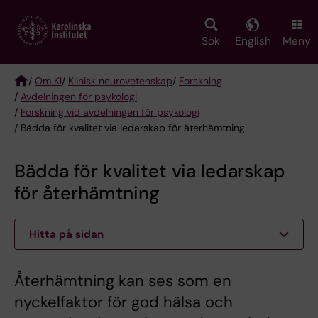
Skip
to
main
Sök
English
Meny
content
/
Om KI
/
Klinisk neurovetenskap
/
Forskning
/
Avdelningen för psykologi
Breadcrumb
/
Forskning vid avdelningen för psykologi
/ Bädda för kvalitet via ledarskap för återhämtning
Bädda för kvalitet via ledarskap
för återhämtning
Hitta på sidan
Återhämtning kan ses som en
nyckelfaktor för god hälsa och