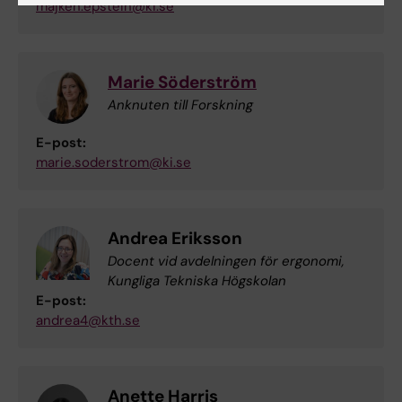
majken.epstein@ki.se
Marie Söderström
Anknuten till Forskning
E-post:
marie.soderstrom@ki.se
Andrea Eriksson
Docent vid avdelningen för ergonomi,
Kungliga Tekniska Högskolan
E-post:
andrea4@kth.se
Anette Harris