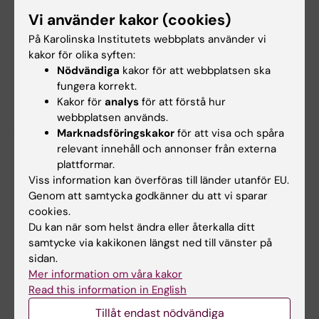
Vi använder kakor (cookies)
Svenska MS-sällskapet om Plegridy
På Karolinska Institutets webbplats använder vi
kakor för olika syften:
Nödvändiga
kakor för att webbplatsen ska
IMSE 7
fungera korrekt.
Läkemedelsnamn:
Mabthera
Kakor för
analys
för att förstå hur
webbplatsen används.
Aktiv substans:
Rituximab
Marknadsföringskakor
för att visa och spåra
relevant innehåll och annonser från externa
Administrering:
Infusion
plattformar.
Viss information kan överföras till länder utanför EU.
Startår:
2016
Genom att samtycka godkänner du att vi sparar
cookies.
Status:
Pågående
Du kan när som helst ändra eller återkalla ditt
samtycke via kakikonen längst ned till vänster på
Mer information om läkemedlet:
sidan.
Mer information om våra kakor
Läkemedelsbolaget Roche om Mabthera
Read this information in English
Tillåt endast nödvändiga
Läkemedelsverket om Mabthera