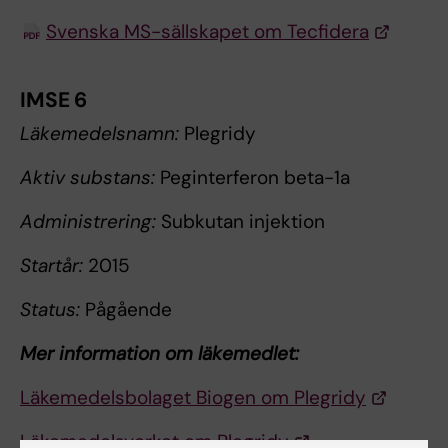
Svenska MS-sällskapet om Tecfidera
IMSE 6
Läkemedelsnamn:
Plegridy
Aktiv substans:
Peginterferon beta-1a
Administrering:
Subkutan injektion
Startår:
2015
Status:
Pågående
Mer information om läkemedlet:
Läkemedelsbolaget Biogen om Plegridy
Läkemedelsverket om Plegridy