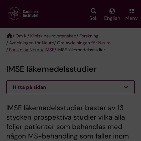
Skip
to
main
Sök
English
Meny
content
/
Om KI
/
Klinisk neurovetenskap
/
Forskning
/
Avdelningen för Neuro
/
Om Avdelningen för Neuro
Breadcrumb
/
Forskning Neuro
/
IMSE
/ IMSE läkemedelsstudier
IMSE läkemedelsstudier
Hitta på sidan
IMSE läkemedelsstudier består av 13
stycken prospektiva studier vilka alla
följer patienter som behandlas med
någon MS-behandling som faller inom