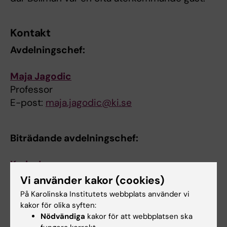
Kontakt
Avdelningschef:
Maja Jagodic
Professor
E-post:
maja.jagodic@ki.se
Biträdande avdelningschef:
Karin Jensen
Professor/Senior forskare
Vi använder kakor (cookies)
E-post:
karin.jensen@ki.se
På Karolinska Institutets webbplats använder vi
kakor för olika syften:
Nödvändiga
kakor för att webbplatsen ska
Webbredaktör: