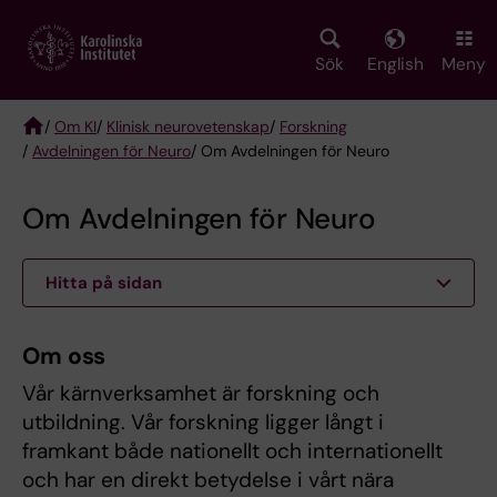
Skip
to
main
Sök
English
Meny
content
/
Om KI
/
Klinisk neurovetenskap
/
Forskning
/
Avdelningen för Neuro
/ Om Avdelningen för Neuro
Breadcrumb
Om Avdelningen för Neuro
Hitta på sidan
Om oss
Vår kärnverksamhet är forskning och
utbildning. Vår forskning ligger långt i
framkant både nationellt och internationellt
och har en direkt betydelse i vårt nära