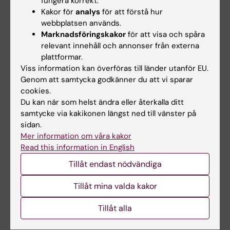
fungera korrekt.
Kakor för
analys
för att förstå hur
Nilla Karlsson
webbplatsen används.
E-post:
nilla.karlsson@ki.se
Marknadsföringskakor
för att visa och spåra
relevant innehåll och annonser från externa
plattformar.
Viss information kan överföras till länder utanför EU.
Genom att samtycka godkänner du att vi sparar
Hade du nytta av informationen på denna sida?
cookies.
Du kan när som helst ändra eller återkalla ditt
Yes
samtycke via kakikonen längst ned till vänster på
No
sidan.
Mer information om våra kakor
Read this information in English
Redaktör:
Nilla Karlsson
Tillåt endast nödvändiga
Sidan uppdaterad:
2026-06-25
Tillåt mina valda kakor
Dela
Tillåt alla