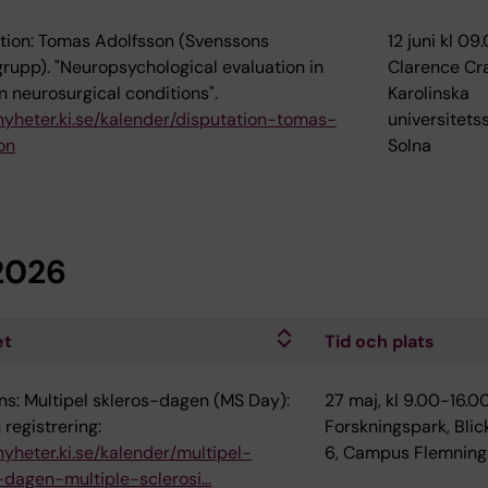
tion: Tomas Adolfsson (Svenssons
12 juni kl 0
grupp). "Neuropsychological evaluation in
Clarence Cra
neurosurgical conditions".
Karolinska
/nyheter.ki.se/kalender/disputation-tomas-
universitets
on
Solna
2026
et
Tid och plats
ns: Multipel skleros-dagen (MS Day):
27 maj, kl 9.00-16.0
 registrering:
Forskningspark, Bli
/nyheter.ki.se/kalender/multipel-
6, Campus Flemning
-dagen-multiple-sclerosi…