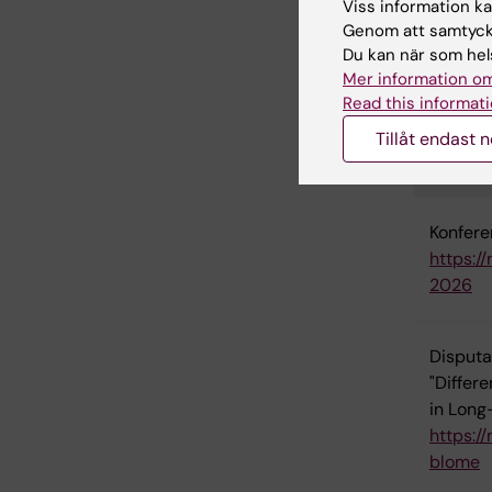
Viss information kan
Genom att samtycka
Du kan när som hels
Mer information om
Juni
Read this informati
Tillåt endast 
Aktivit
Konfere
https:/
2026
Disputa
"Differe
in Long
https:/
blome