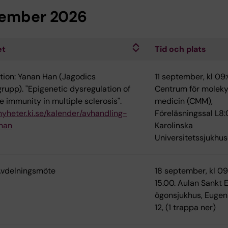
ember 2026
et
Tid och plats
tion: Yanan Han (Jagodics
11 september, kl 09
grupp). "Epigenetic dysregulation of
Centrum för moleky
e immunity in multiple sclerosis".
medicin (CMM),
/nyheter.ki.se/kalender/avhandling-
Föreläsningssal L8:
han
Karolinska
Universitetssjukhus
Avdelningsmöte
18 september, kl 0
15.00. Aulan Sankt E
ögonsjukhus, Eugen
12, (1 trappa ner)