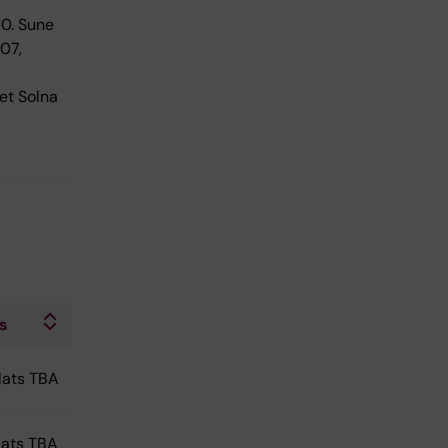
0. Sune
07,
et Solna
ts
Plats TBA
Plats TBA