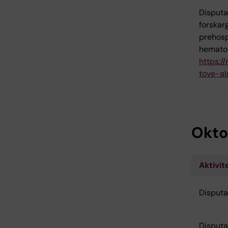
Disputa
forskar
prehosp
hemato
https:/
tove-al
Okto
Aktivit
Disputa
Disputa