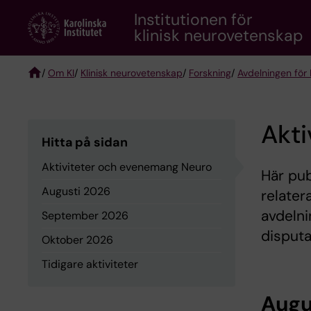
Skip
Institutionen för
to
klinisk neurovetenskap
main
content
/
Om KI
/
Klinisk neurovetenskap
/
Forskning
/
Avdelningen för
Breadcrumb
Akt
Hitta på sidan
Aktiviteter och evenemang Neuro
Här pu
Augusti 2026
relater
avdelni
September 2026
disputa
Oktober 2026
Tidigare aktiviteter
Augu