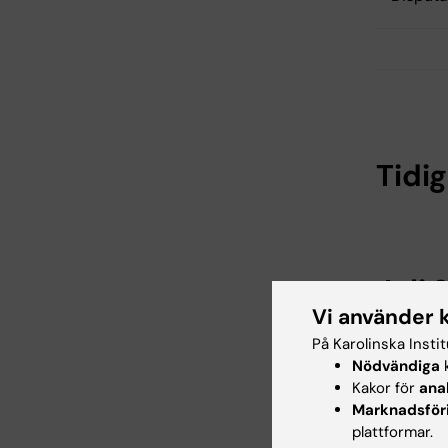
Tidig
Juli
Vi använder 
På Karolinska Insti
Aktivit
Nödvändiga
k
Kakor för
ana
Marknadsför
plattformar.