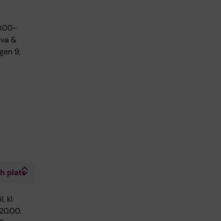
0.00-
Eva &
gen 9,
h plats
l, kl
20.00.