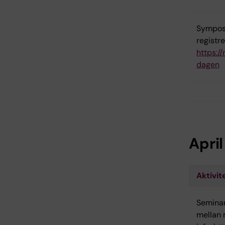
Symposi
registre
https:/
dagen
Apri
Aktivit
Seminar
mellan 