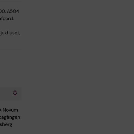
9.00. A504
foord,
sjukhuset,
0. Novum
ckagången
sberg