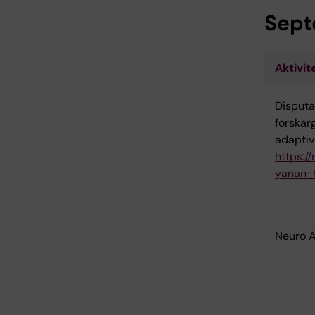
Sept
Aktivit
Disputa
forskar
adaptiv
https:/
yanan-
Neuro 