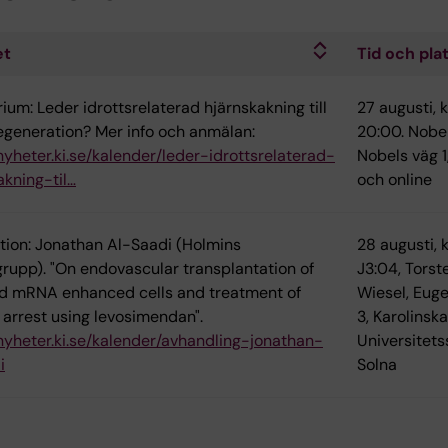
et
Tid och pla
ium: Leder idrottsrelaterad hjärnskakning till
27 augusti, k
generation? Mer info och anmälan:
20:00. Nobe
/nyheter.ki.se/kalender/leder-idrottsrelaterad-
Nobels väg 1
akning-til…
och online
tion: Jonathan Al-Saadi (Holmins
28 augusti, k
grupp). "On endovascular transplantation of
J3:04, Torst
d mRNA enhanced cells and treatment of
Wiesel, Eug
 arrest using levosimendan".
3, Karolinska
/nyheter.ki.se/kalender/avhandling-jonathan-
Universitets
i
Solna