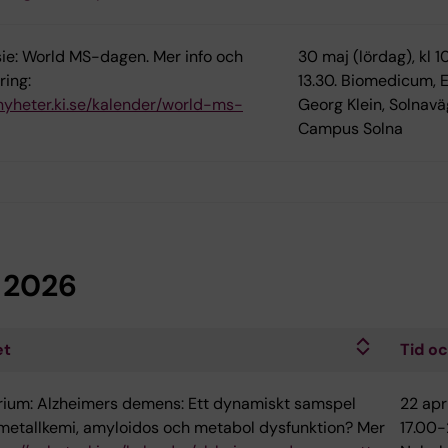
e: World MS-dagen. Mer info och
30 maj (lördag), kl 1
ring:
13.30. Biomedicum, 
/nyheter.ki.se/kalender/world-ms-
Georg Klein, Solnavä
Campus Solna
l 2026
et
Tid oc
ium: Alzheimers demens: Ett dynamiskt samspel
22 apri
metallkemi, amyloidos och metabol dysfunktion? Mer
17.00-