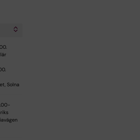
:00.
lär
00.
et, Solna
9.00-
riks
iavägen