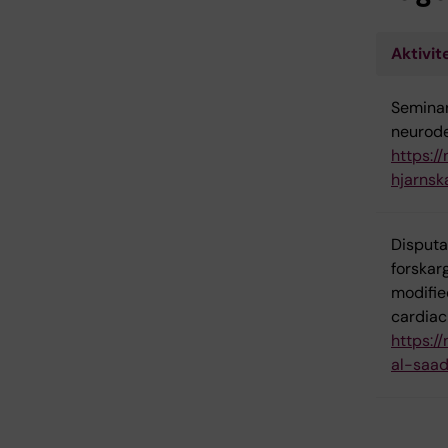
Aktivit
Seminar
neurode
https:/
hjarnsk
Disputa
forskar
modifie
cardiac
https:/
al-saad