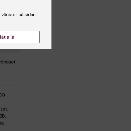
l vänster på sidan.
llåt alla
ts
urönäset
00.
set,
2B,
na