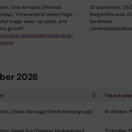
tion: Tove Almqvist (Ahmeds
25 september, 09.0
grupp). "Intracerebral hemorrhage –
Bergströms aula J3:
ital triage, wake-up onset, and
Karolinska
ma growth".
Universitetssjukhus
/nyheter.ki.se/kalender/avhandling-
mqvist
ber 2026
et
Tid och pla
tion: Chiara Starvaggi (Piehls forskargrupp)
16 oktober. 
tion: Jiawei Sun (Pereiras forskargrupp)
21 oktober. 