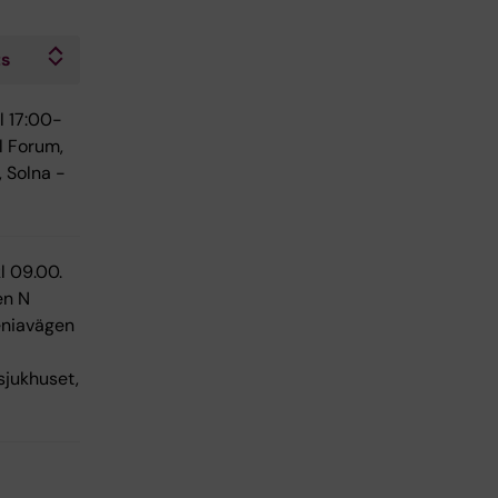
ts
l 17:00-
l Forum,
, Solna -
l 09.00.
en N
eniavägen
sjukhuset,