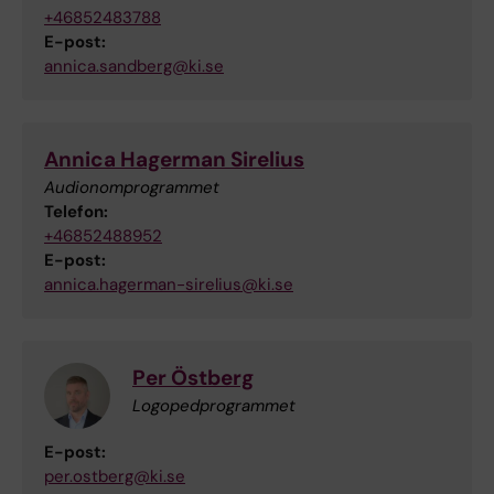
+46852483788
E-post:
annica.sandberg@ki.se
Annica Hagerman Sirelius
Audionomprogrammet
Telefon:
+46852488952
E-post:
annica.hagerman-sirelius@ki.se
Per Östberg
Logopedprogrammet
E-post:
per.ostberg@ki.se