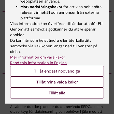
webbplatsen används.
Marknadsföringskakor
för att visa och spåra
relevant innehåll och annonser från externa
plattformar.
Viss information kan överföras till länder utanför EU.
KIB Talks: Sök smartare i Cinahl – Förbättra dina
Genom att samtycka godkänner du att vi sparar
kunskaper i att söka vetenskaplig information
cookies.
2026-09-08
12:15 - 13:00
Du kan när som helst ändra eller återkalla ditt
Bibliotekets sökexperter delar med sig av sina bästa tips
samtycke via kakikonen längst ned till vänster på
för att söka vetenskaplig information. Vi guidar i Cinahls
sidan.
specifika sökteknik, fallgropar och bästa vägval, hur du
Mer information om våra kakor
förbättrar respektive…
Read this information in English
Tillåt endast nödvändiga
Tillåt mina valda kakor
Online Workshop för nybörjare i REDCap: REDCap
Tillåt alla
Basics
2026-09-11
9:30 - 12:00
Använder du eller planerar du att använda REDCap som
ett verktyg för datainsamling och behöver hjälp med att