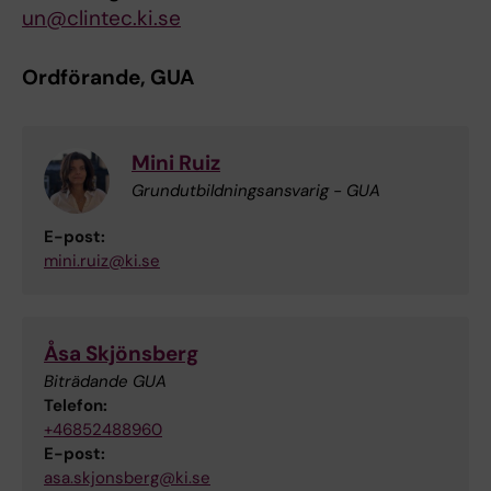
un@clintec.ki.se
Ordförande, GUA
Mini Ruiz
Grundutbildningsansvarig - GUA
E-post:
mini.ruiz@ki.se
Åsa Skjönsberg
Biträdande GUA
Telefon:
+46852488960
E-post:
asa.skjonsberg@ki.se