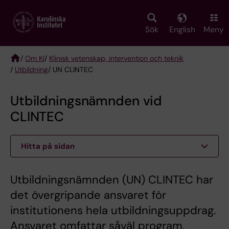
Skip
to
main
Sök
English
Meny
content
/
Om KI
/
Klinisk vetenskap, intervention och teknik
/
Utbildning
/ UN CLINTEC
Breadcrumb
Utbildningsnämnden vid
CLINTEC
Hitta på sidan
Utbildningsnämnden (UN) CLINTEC har
det övergripande ansvaret för
institutionens hela utbildningsuppdrag.
Ansvaret omfattar såväl program,