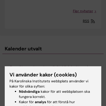
Fler nyheter
RSS
Kalender utvalt
Grundläggande pedagogik för kliniska lärare inom
verksamhetsförlagd utbildning (VFU) på
Vi använder kakor (cookies)
läkarprogrammet
På Karolinska Institutets webbplats använder vi
2026-08-27 13:00 till
kakor för olika syften:
2026-08-28 15:00
Nödvändiga
kakor för att webbplatsen ska
Kursen är särskilt framtagen för dig som skall arbeta som
fungera korrekt.
kliniska lärare -ofta kallade kliniska assistenter eller
Kakor för
analys
för att förstå hur
amanuenser - på läkarprogrammet.