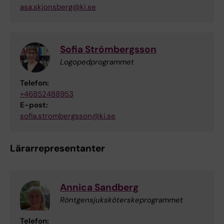
asa.skjonsberg@ki.se
Sofia Strömbergsson
Logopedprogrammet
Telefon:
+46852488953
E-post:
sofia.strombergsson@ki.se
Lärarrepresentanter
Annica Sandberg
Röntgensjuksköterskeprogrammet
Telefon: