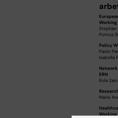
arbe
European
Working
Stephan 
Pontus 
Policy 
Paolo Par
Isabella
Network 
ERN
Rula Zain
Researc
Marie Ar
Healthca
Working