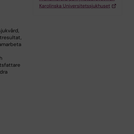
Karolinska Universitetssjukhuset
jukvård,
resultat,
samarbeta
h
tsfattare
ndra