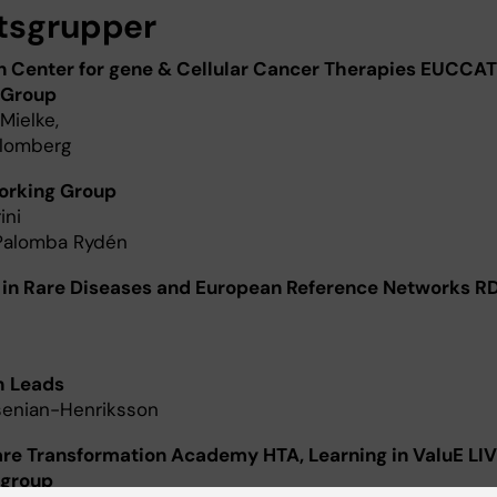
tsgrupper
 Center for gene & Cellular Cancer Therapies EUCCAT
 Group
Mielke,
Blomberg
Working Group
ini
 Palomba Rydén
in Rare Diseases and European Reference Networks R
h Leads
senian-Henriksson
re Transformation Academy HTA, Learning in ValuE LI
 group