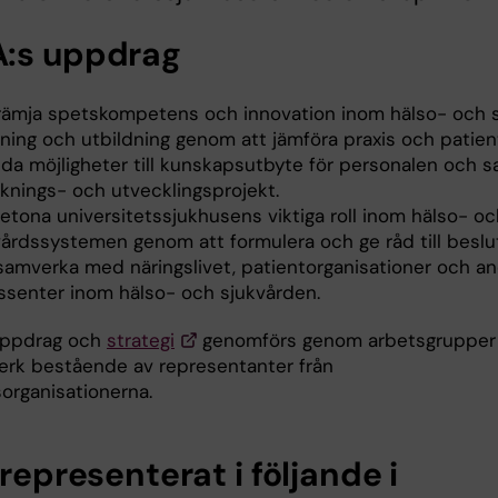
:s uppdrag
främja spetskompetens och innovation inom hälso- och s
ning och utbildning genom att jämföra praxis och patient
uda möjligheter till kunskapsutbyte för personalen och 
sknings- och utvecklingsprojekt.
etona universitetssjukhusens viktiga roll inom hälso- oc
vårdssystemen genom att formulera och ge råd till beslu
samverka med näringslivet, patientorganisationer och a
essenter inom hälso- och sjukvården.
uppdrag och
strategi
genomförs genom arbetsgrupper
erk bestående av representanter från
rganisationerna.
 representerat i följande i