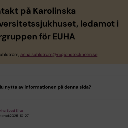
takt på Karolinska
versitetssjukhuset, ledamot i
rgruppen för EUHA
ahlström,
anna.sahlstrom@regionstockholm.se
u nytta av informationen på denna sida?
ina Bossi Silva
terad:
2025-10-27