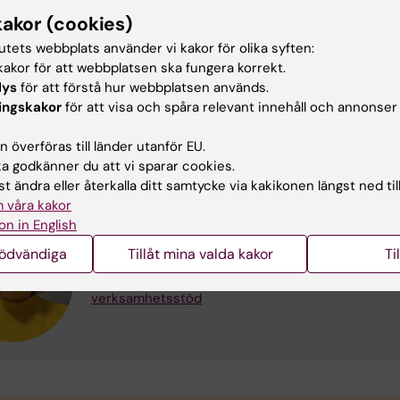
o Seoane
kakor (cookies)
nslutet till the
EU Health Coalition
.
tutets webbplats använder vi kakor för olika syften:
akor för att webbplatsen ska fungera korrekt.
lys
för att förstå hur webbplatsen används.
ingskakor
för att visa och spåra relevant innehåll och annonser
akt på KI
 överföras till länder utanför EU.
 godkänner du att vi sparar cookies.
t ändra eller återkalla ditt samtycke via kakikonen längst ned til
Isabella Palomba Ryden
 våra kakor
Internationell Koordinator
on in English
Telefon:
+46852486905
nödvändiga
Tillåt mina valda kakor
Ti
E-post:
isabella.palomba.ryden@ki.se
Organisatorisk tillhörighet:
Gemensamt
verksamhetsstöd