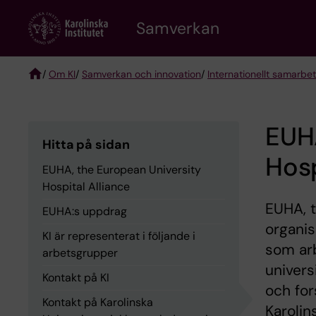
Skip
Samverkan
to
main
content
/
Om KI
/
Samverkan och innovation
/
Internationellt samarbe
Breadcrumb
EUHA
Hitta på sidan
Hosp
EUHA, the European University
Hospital Alliance
EUHA, t
EUHA:s uppdrag
organis
KI är representerat i följande i
som arb
arbetsgrupper
univers
Kontakt på KI
och for
Kontakt på Karolinska
Karolin