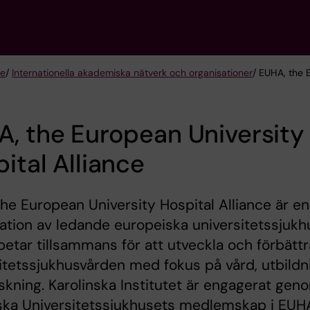
te
/
Internationella akademiska nätverk och organisationer
/ EUHA, the 
, the European University
ital Alliance
he European University Hospital Alliance är en
ation av ledande europeiska universitetssjukh
etar tillsammans för att utveckla och förbättr
itetssjukhusvården med fokus på vård, utbildn
skning. Karolinska Institutet är engagerat gen
ska Universitetssjukhusets medlemskap i EUH