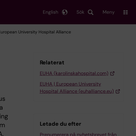
English
Sök
Meny
European University Hospital Alliance
Relaterat
EUHA (karolinskahospital.com)
EUHA | European University
Hospital Alliance (euhalliance.eu)
us
a
ing
Letade du efter
om
A.
Prenumerera på nyhetsbrevet från