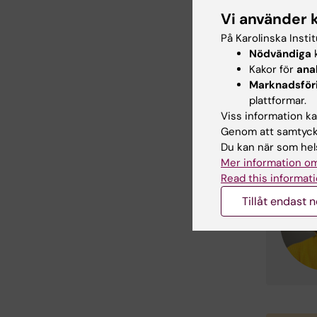
Fernand
Vi använder 
EUHA är a
På Karolinska Insti
Nödvändiga
k
Kakor för
ana
Marknadsför
Kont
plattformar.
Viss information kan
Genom att samtycka
Du kan när som hels
Mer information om
Read this informati
Tillåt endast 