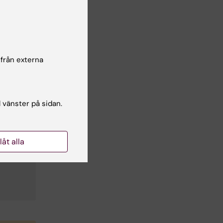
 från externa
l vänster på sidan.
llåt alla