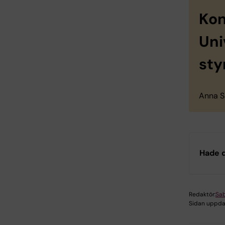
Kon
Uni
sty
Anna S
Hade d
Redaktör:
Sab
Sidan uppda