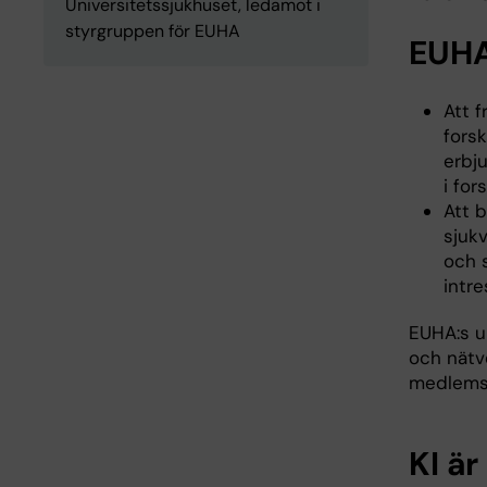
Universitetssjukhuset, ledamot i
styrgruppen för EUHA
EUHA
Att 
forsk
erbj
i for
Att b
sjuk
och 
intr
EUHA:s 
och nätv
medlemso
KI är